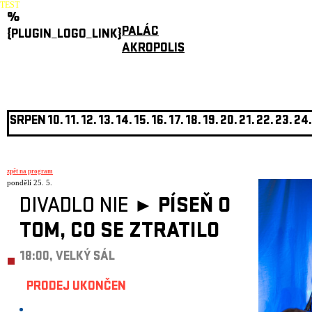
TEST
%
PALÁC
{PLUGIN_LOGO_LINK}
AKROPOLIS
SRPEN
10.
11.
12.
13.
14.
15.
16.
17.
18.
19.
20.
21.
22.
23.
24.
zpět na program
pondělí 25. 5.
DIVADLO NIE ►
PÍSEŇ O
TOM, CO SE ZTRATILO
18:00, VELKÝ SÁL
PRODEJ UKONČEN