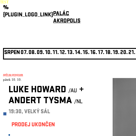
TEST
%
PALÁC
{PLUGIN_LOGO_LINK}
AKROPOLIS
SRPEN
07.
08.
09.
10.
11.
12.
13.
14.
15.
16.
17.
18.
19.
20.
21.
zpět na program
pátek 10. 10.
LUKE HOWARD
+
/AU
ANDERT TYSMA
/NL
19:30, VELKÝ SÁL
PRODEJ UKONČEN