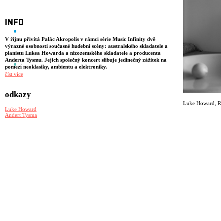
INFO
V říjnu přivítá Palác Akropolis v rámci série Music Infinity dvě
výrazné osobnosti současné hudební scény: australského skladatele a
pianistu Lukea Howarda a nizozemského skladatele a producenta
Anderta Tysmu. Jejich společný koncert slibuje jedinečný zážitek na
pomezí neoklasiky, ambientu a elektroniky.
číst více
Luke Howard
Australský skladatel a klavírista, známý svou schopností propojit
odkazy
současnou klasickou hudbu s elektronikou a filmovou atmosférou.
Luke Howard
,
R
Během nejdelšího lockdownu na světě v Melbourne vytvořil své dosud
Luke Howard
nejosobnější album All Of Us, vydané u Mercury KX. Deska, inspirovaná
Andert Tysma
románem Mor Alberta Camuse, zachycuje pocity izolace, nejistoty
i naděje a propojuje intimní klavír s orchestrem a elektronikou. Kromě
sólové tvorby vede Luke Howard Trio, skládal hudbu pro baletní
soubory (Royal Ballet, Atlanta Ballet) a za soundtrack k filmu The Sand
That Ate The Sea byl nominován na ARIA Awards. Jeho alba byla
dvakrát nominována na Australian Music Prize a jeho improvizovaný
projekt All That Is Not Solid ukázal jeho výjimečný melodický
cit.Howard momentálně pracuje na remixu All Of Us pro prostorový
zvuk a připravuje nové koncerty. Je považován za jednu
z nejvýraznějších postav současné klavírní scény.
Andert Tysma
Nizozemský skladatel a hudební producent působící mezi Berlínem a
Amsterdamem. Jeho tvorba propojuje klasické nástroje s moderními
texturami a elektronikou, čímž vznikají zvukové krajiny s důrazem na