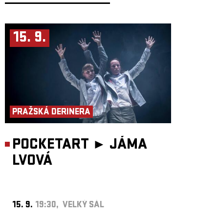
15. 9.
PRAŽSKÁ DERINERA
POCKETART ►
JÁMA
LVOVÁ
15. 9.
19:30, VELKÝ SÁL