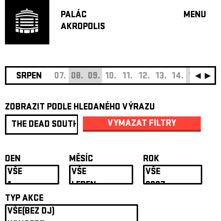
PALÁC
MENU
AKROPOLIS
PROGRA
VELKÝ S
MALÁ S
JAZZ BA
SRPEN
07.
08.
09.
10.
11.
12.
13.
14.
15.
16.
DOPORU
ZOBRAZIT PODLE HLEDANÉHO VÝRAZU
HUDBA
DIVADLO
VYMAZAT FILTRY
OFF PR
DÁRKOVÉ 
DEN
MĚSÍC
ROK
O AKROPOL
PROJEKTY
UNDERGRO
TYP AKCE
KONTAKTY