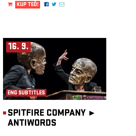
KUP TEĎ!
16. 9.
ENG SUBTITLES
SPITFIRE COMPANY ►
ANTIWORDS