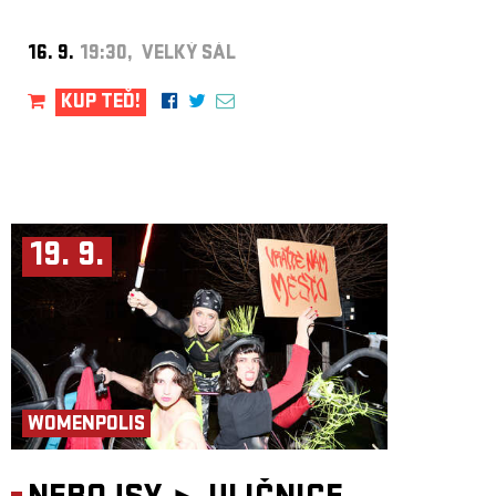
16. 9.
19:30, VELKÝ SÁL
KUP TEĎ!
19. 9.
WOMENPOLIS