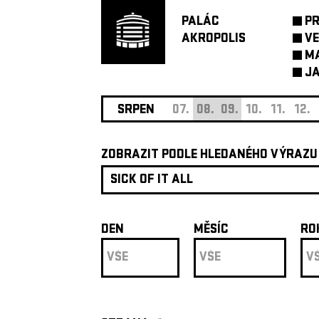
PALÁC
P
AKROPOLIS
VE
M
JA
SRPEN
07.
08.
09.
10.
11.
12.
ZOBRAZIT PODLE HLEDANÉHO VÝRAZU
DEN
MĚSÍC
RO