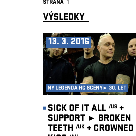
STRANA
1
VÝSLEDKY
13. 3. 2016
NY LEGENDA HC SCÉNY► 30. LET
SICK OF IT ALL
+
/US
SUPPORT ►
BROKEN
TEETH
+
CROWNED
/UK