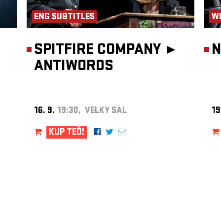
ENG SUBTITLES
W
SPITFIRE COMPANY ►
N
ANTIWORDS
16. 9.
19:30, VELKÝ SÁL
19
KUP TEĎ!