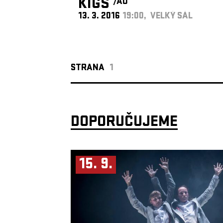
KIGS
/AU
13. 3. 2016
19:00, VELKÝ SÁL
STRANA
1
DOPORUČUJEME
15. 9.