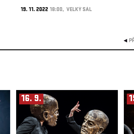
19. 11. 2022
18:00, VELKÝ SÁL
P
16. 9.
1