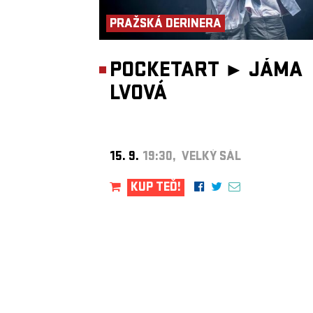
PRAŽSKÁ DERINERA
POCKETART ►
JÁMA
LVOVÁ
15. 9.
19:30, VELKÝ SÁL
KUP TEĎ!