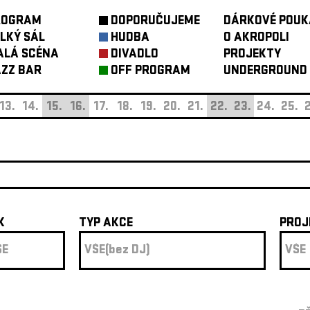
ROGRAM
DOPORUČUJEME
DÁRKOVÉ POUK
LKÝ SÁL
HUDBA
O AKROPOLI
ALÁ SCÉNA
DIVADLO
PROJEKTY
ZZ BAR
OFF PROGRAM
UNDERGROUND
13.
14.
15.
16.
17.
18.
19.
20.
21.
22.
23.
24.
25.
2
K
TYP AKCE
PROJ