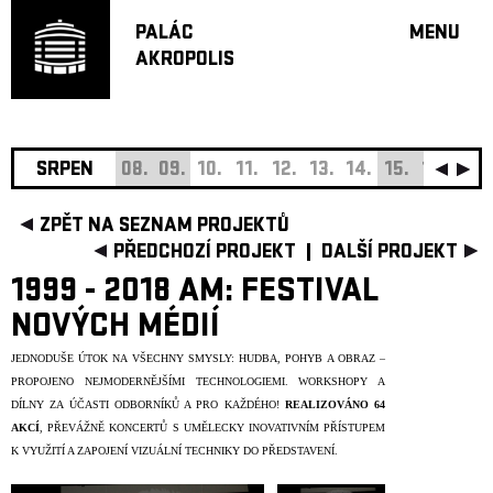
PALÁC
MENU
AKROPOLIS
PROGRA
VELKÝ S
MALÁ S
JAZZ BA
SRPEN
08.
09.
10.
11.
12.
13.
14.
15.
16.
17.
DOPORU
ZPĚT NA SEZNAM PROJEKTŮ
HUDBA
PŘEDCHOZÍ PROJEKT
DALŠÍ PROJEKT
DIVADLO
1999 - 2018 AM: FESTIVAL
OFF PR
NOVÝCH MÉDIÍ
DÁRKOVÉ 
JEDNODUŠE ÚTOK NA VŠECHNY SMYSLY: HUDBA, POHYB A OBRAZ –
O AKROPOL
PROPOJENO NEJMODERNĚJŠÍMI TECHNOLOGIEMI. WORKSHOPY A
PROJEKTY
DÍLNY ZA ÚČASTI ODBORNÍKŮ A PRO KAŽDÉHO!
REALIZOVÁNO
64
UNDERGRO
AKCÍ
, PŘEVÁŽNĚ KONCERTŮ S UMĚLECKY INOVATIVNÍM PŘÍSTUPEM
K VYUŽITÍ A ZAPOJENÍ VIZUÁLNÍ TECHNIKY DO PŘEDSTAVENÍ.
KONTAKTY