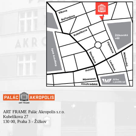
ART FRAME Palác Akropolis s.r.o.
Kubelíkova 27
130 00, Praha 3 - Žižkov