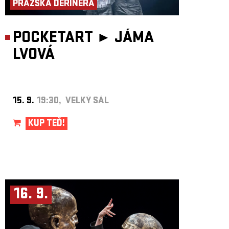
PRAŽSKÁ DERINERA
POCKETART ►
JÁMA
LVOVÁ
15. 9.
19:30, VELKÝ SÁL
KUP TEĎ!
16. 9.