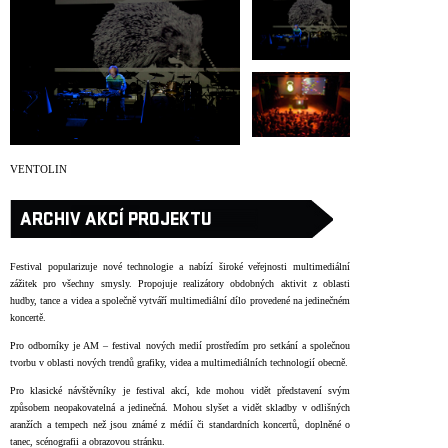
ARCHIV
NEWSLETT
VENTOLIN
ARCHIV AKCÍ PROJEKTU
Festival popularizuje nové technologie a nabízí široké veřejnosti multimediální
zážitek pro všechny smysly. Propojuje realizátory obdobných aktivit z oblasti
hudby, tance a videa a společně vytváří multimediální dílo provedené na jedinečném
koncertě.
Pro odborníky je AM – festival nových medií prostředím pro setkání a společnou
tvorbu v oblasti nových trendů grafiky, videa a multimediálních technologií obecně.
Pro klasické návštěvníky je festival akcí, kde mohou vidět představení svým
způsobem neopakovatelná a jedinečná. Mohou slyšet a vidět skladby v odlišných
aranžích a tempech než jsou známé z médií či standardních koncertů, doplněné o
tanec, scénografii a obrazovou stránku.