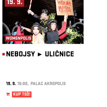
19. 9.
WOMENPOLIS
NEBOJSY ►
ULIČNICE
19. 9.
16:00, PALÁC AKROPOLIS
KUP TEĎ!