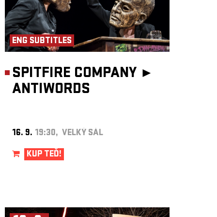
ENG SUBTITLES
SPITFIRE COMPANY ►
ANTIWORDS
16. 9.
19:30, VELKÝ SÁL
KUP TEĎ!