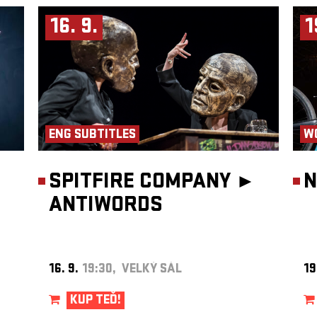
nické
řených
16. 9.
1
vorba
ic.
oupením
dstavil
Jeho
London
,
C
jako
ENG SUBTITLES
W
ých
jších
SPITFIRE COMPANY ►
N
ANTIWORDS
16. 9.
19:30, VELKÝ SÁL
19
KUP TEĎ!