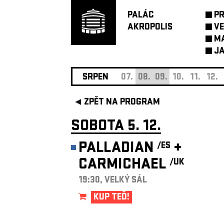
PALÁC
P
AKROPOLIS
VE
M
JA
SRPEN
07.
08.
09.
10.
11.
12.
ZPĚT NA PROGRAM
SOBOTA 5. 12.
PALLADIAN
+
/ES
CARMICHAEL
/UK
19:30, VELKÝ SÁL
KUP TEĎ!