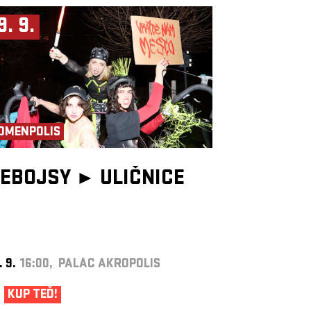
9. 9.
OMENPOLIS
EBOJSY ►
ULIČNICE
. 9.
16:00, PALÁC AKROPOLIS
KUP TEĎ!