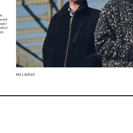
em
scéně.
ující
sobivý.
ejí
 které
y, jako
dnictvím
kou
rmu
PALLADIAN
ní.
jako
motivní.
pomezí
 Ve své
ráci
u a
bu, na
her