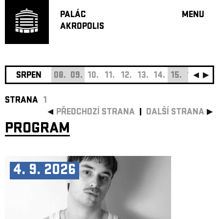
PALÁC
MENU
AKROPOLIS
PROGRA
VELKÝ S
MALÁ S
JAZZ BA
SRPEN
08.
09.
10.
11.
12.
13.
14.
15.
16.
17.
DOPORU
STRANA
1
HUDBA
PŘEDCHOZÍ STRANA
DALŠÍ STRANA
DIVADLO
PROGRAM
OFF PR
DÁRKOVÉ 
O AKROPOL
4. 9. 2026
PROJEKTY
UNDERGRO
KONTAKTY