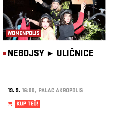
WOMENPOLIS
NEBOJSY ►
ULIČNICE
19. 9.
16:00, PALÁC AKROPOLIS
KUP TEĎ!