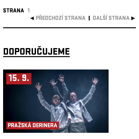
STRANA
1
PŘEDCHOZÍ STRANA
DALŠÍ STRANA
DOPORUČUJEME
15. 9.
PRAŽSKÁ DERINERA