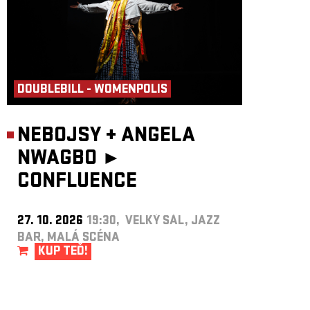
DOUBLEBILL - WOMENPOLIS
NEBOJSY
+
ANGELA
NWAGBO ►
CONFLUENCE
27. 10. 2026
19:30, VELKÝ SÁL, JAZZ
BAR, MALÁ SCÉNA
KUP TEĎ!