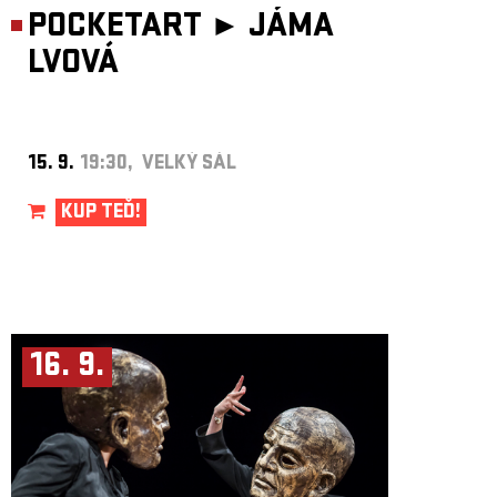
POCKETART ►
JÁMA
LVOVÁ
15. 9.
19:30, VELKÝ SÁL
KUP TEĎ!
16. 9.