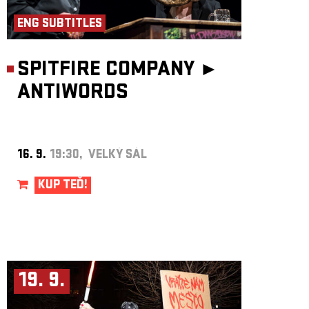
ENG SUBTITLES
SPITFIRE COMPANY ►
ANTIWORDS
16. 9.
19:30, VELKÝ SÁL
KUP TEĎ!
19. 9.