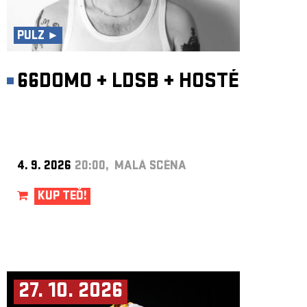
ARCHIV
NEWSLETT
PULZ ►
66DOMO
+
LDSB
+
HOSTÉ
4. 9. 2026
20:00, MALÁ SCÉNA
KUP TEĎ!
27. 10. 2026