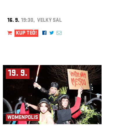
16. 9.
19:30, VELKÝ SÁL
KUP TEĎ!
19. 9.
WOMENPOLIS