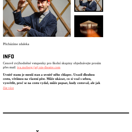
Přicházíme zdaleka
INFO
Cenově zvýhodněné vstupenky pro školní skupiny objednávejte prosím
přes mail:
iva.moberg (at) nie-theatre.com
Uvnitř stanu je menší stan a uvnitř něho chlapec. Urazil dlouhou
cestu, většinou na vlastní pěst. Může ukázat, co si vzal s sebou,
vysvětlit, proč se na cestu vydal, může popsat, kudy cestoval, ale jak
jeho příběh skončí, to říct zatím nemůže…
číst více
Inscenace Přicházíme zdaleka (We Come from Far, Far Away) líčí příběh
dvou chlapců z Aleppa putujících do Norska. Na pozadí cesty přes
Turecko, Řecko, Makedonii a dál až do Osla se tu vypráví o věcech,
lidech a místech a v neposlední řadě také o životě a smrti. Inscenace
o uprchlictví a uprchlících určená pro mladší publikum (10+) i dospělé
se hraje uvnitř mongolské jurty a využívá živou hudbu, storytelling,
klauniádu, stínové divadlo a malý stan. Velký příběh z intimní
vzdálenosti. Soubor Divadla NIE vytvořil projekt Přicházíme zdaleka ve
spolupráci s norským azylovým střediskem Hvalstad Transittmottak,
které slouží jako první přijímací místo pro mladé uprchlíky (ve věku 13–