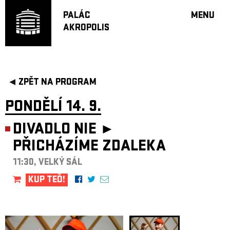
PALÁC
MENU
AKROPOLIS
PROGRA
VELKÝ S
MALÁ S
JAZZ BA
ZPĚT NA PROGRAM
DOPORU
PONDĚLÍ 14. 9.
HUDBA
DIVADLO
DIVADLO NIE ►
OFF PR
PŘICHÁZÍME ZDALEKA
DÁRKOVÉ 
11:30, VELKÝ SÁL
PROJEKTY
KUP TEĎ!
UNDERGRO
KONTAKTY
NEWSLETT