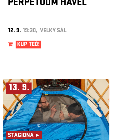
PERPETUUM HAVEL
12. 9.
19:30, VELKÝ SÁL
KUP TEĎ!
13. 9.
STAGIONA ►