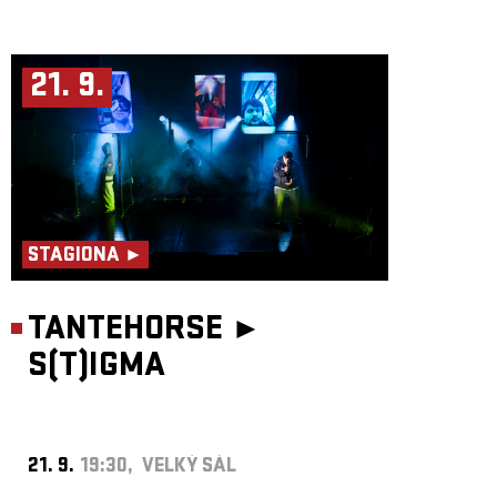
21. 9.
STAGIONA ►
TANTEHORSE ►
S(T)IGMA
21. 9.
19:30, VELKÝ SÁL