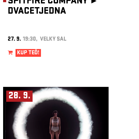
SPITFIRE COMPANY ►
DVACETJEDNA
27. 9.
19:30, VELKÝ SÁL
KUP TEĎ!
28. 9.