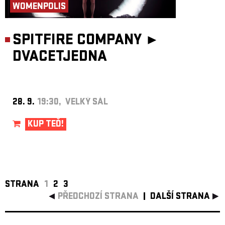
WOMENPOLIS
SPITFIRE COMPANY ►
DVACETJEDNA
28. 9.
19:30, VELKÝ SÁL
KUP TEĎ!
STRANA
1
2
3
PŘEDCHOZÍ STRANA
DALŠÍ STRANA