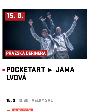
15. 9.
PRAŽSKÁ DERINERA
POCKETART ►
JÁMA
LVOVÁ
15. 9.
19:30, VELKÝ SÁL