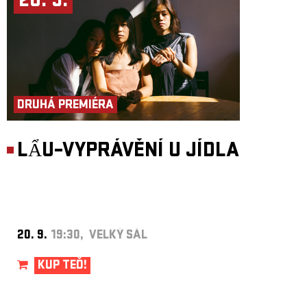
20. 9.
DRUHÁ PREMIÉRA
LẨU–VYPRÁVĚNÍ U JÍDLA
20. 9.
19:30, VELKÝ SÁL
KUP TEĎ!