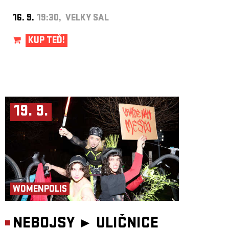
16. 9.
19:30, VELKÝ SÁL
KUP TEĎ!
19. 9.
WOMENPOLIS
NEBOJSY ►
ULIČNICE