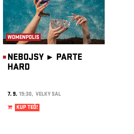
WOMENPOLIS
NEBOJSY ►
PARTE
HARD
7. 9.
19:30, VELKÝ SÁL
KUP TEĎ!