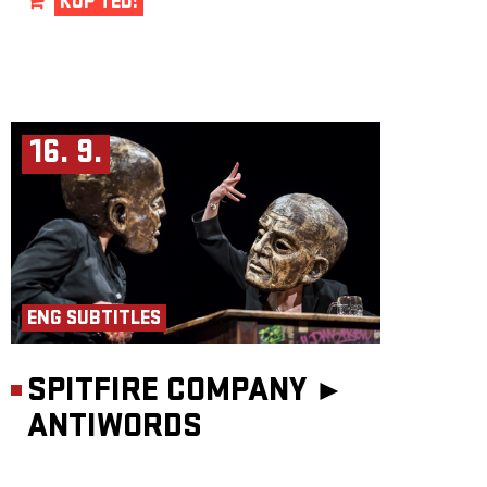
KUP TEĎ!
16. 9.
ENG SUBTITLES
SPITFIRE COMPANY ►
ANTIWORDS