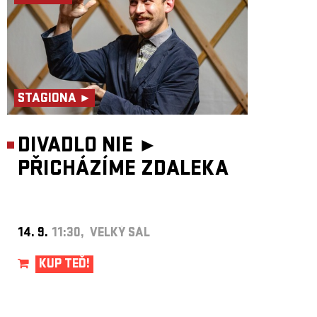
STAGIONA ►
DIVADLO NIE ►
PŘICHÁZÍME ZDALEKA
14. 9.
11:30, VELKÝ SÁL
KUP TEĎ!