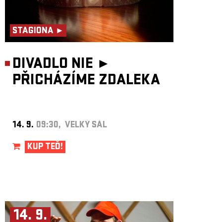
STAGIONA ►
DIVADLO NIE ►
PŘICHÁZÍME ZDALEKA
14. 9.
09:30, VELKÝ SÁL
KUP TEĎ!
14. 9.