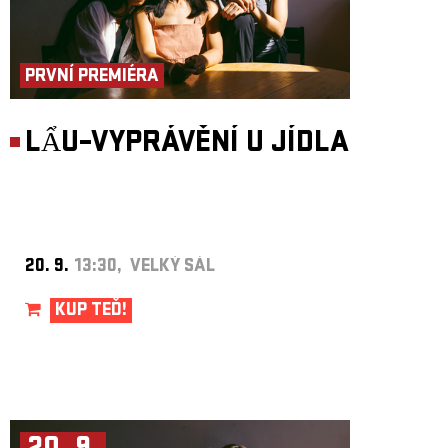
PRVNÍ PREMIÉRA
LẨU–VYPRÁVĚNÍ U JÍDLA
20. 9.
13:30, VELKÝ SÁL
KUP TEĎ!