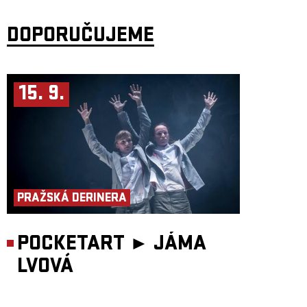
DOPORUČUJEME
15. 9.
PRAŽSKÁ DERINERA
POCKETART ►
JÁMA
LVOVÁ