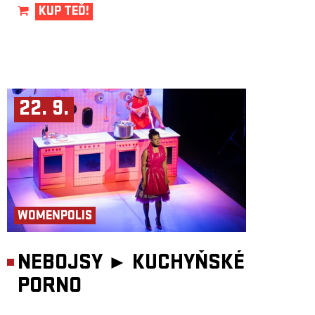
KUP TEĎ!
22. 9.
WOMENPOLIS
NEBOJSY ►
KUCHYŇSKÉ
PORNO