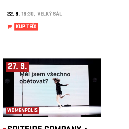
22. 9.
19:30, VELKÝ SÁL
KUP TEĎ!
27. 9.
WOMENPOLIS