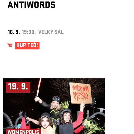
ANTIWORDS
16. 9.
19:30, VELKÝ SÁL
KUP TEĎ!
19. 9.
WOMENPOLIS