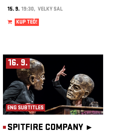
15. 9.
19:30, VELKÝ SÁL
KUP TEĎ!
16. 9.
ENG SUBTITLES
SPITFIRE COMPANY ►