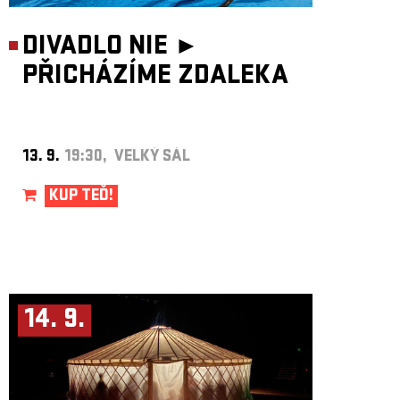
DIVADLO NIE ►
PŘICHÁZÍME ZDALEKA
13. 9.
19:30, VELKÝ SÁL
KUP TEĎ!
14. 9.