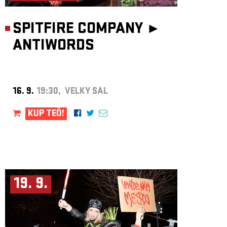
SPITFIRE COMPANY ►
ANTIWORDS
16. 9.
19:30, VELKÝ SÁL
KUP TEĎ!
19. 9.