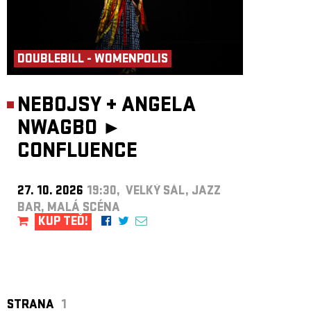
DOUBLEBILL - WOMENPOLIS
NEBOJSY
+
ANGELA
NWAGBO ►
CONFLUENCE
27. 10. 2026
19:30, VELKÝ SÁL, JAZZ
BAR, MALÁ SCÉNA
KUP TEĎ!
STRANA
1