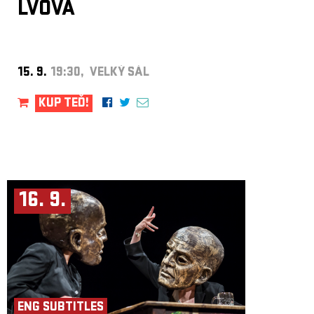
LVOVÁ
15. 9.
19:30, VELKÝ SÁL
KUP TEĎ!
16. 9.
ENG SUBTITLES