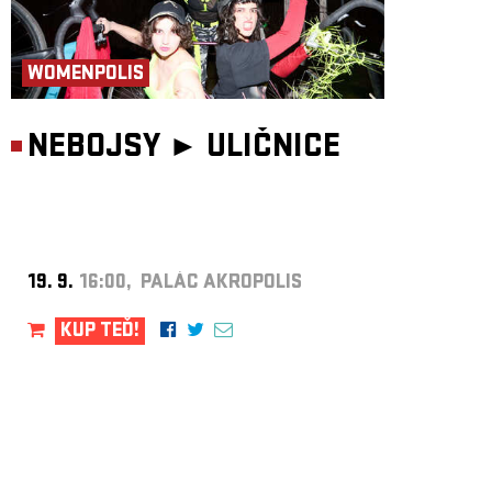
WOMENPOLIS
NEBOJSY ►
ULIČNICE
19. 9.
16:00, PALÁC AKROPOLIS
KUP TEĎ!