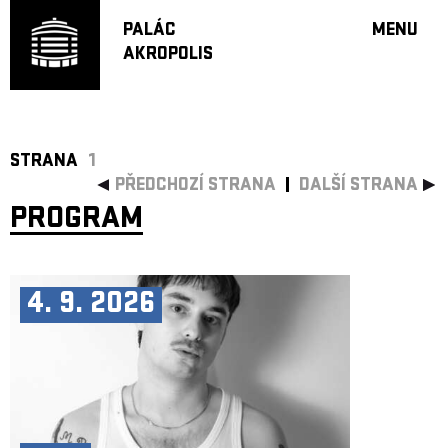
PALÁC
MENU
AKROPOLIS
PROGRA
VELKÝ S
MALÁ S
JAZZ BA
STRANA
1
PŘEDCHOZÍ STRANA
DALŠÍ STRANA
DOPORU
PROGRAM
HUDBA
DIVADLO
OFF PR
4. 9. 2026
DÁRKOVÉ 
PROJEKTY
UNDERGRO
KONTAKTY
NEWSLETT