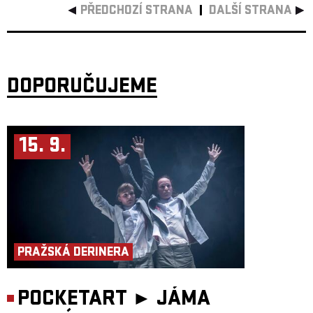
PŘEDCHOZÍ STRANA
DALŠÍ STRANA
DOPORUČUJEME
15. 9.
PRAŽSKÁ DERINERA
POCKETART ►
JÁMA