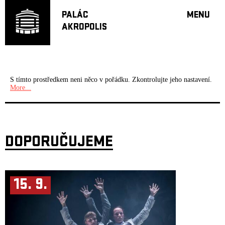
PALÁC
MENU
AKROPOLIS
PROGRA
VELKÝ S
MALÁ S
JAZZ BA
S tímto prostředkem neni něco v pořádku. Zkontrolujte jeho nastavení.
More...
DOPORU
HUDBA
DIVADLO
OFF PR
DOPORUČUJEME
DÁRKOVÉ 
PROJEKTY
UNDERGRO
15. 9.
KONTAKTY
NEWSLETT