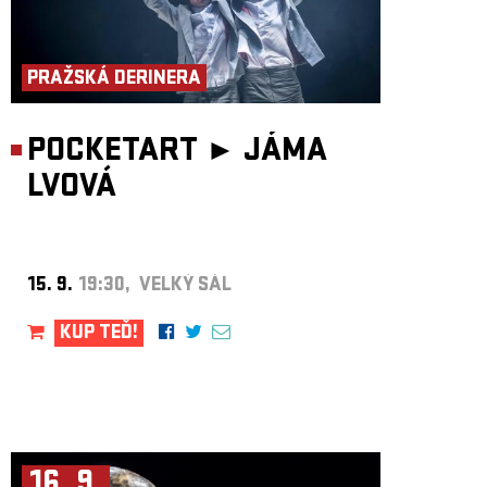
PRAŽSKÁ DERINERA
POCKETART ►
JÁMA
LVOVÁ
15. 9.
19:30, VELKÝ SÁL
KUP TEĎ!
16. 9.