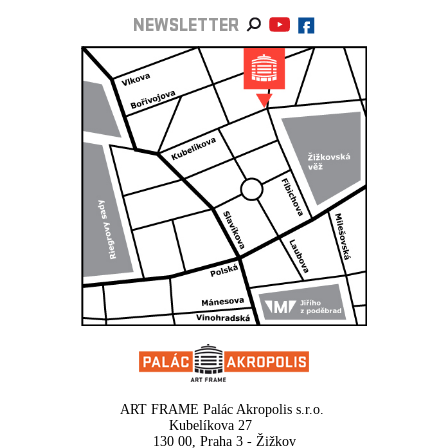
NEWSLETTER
ART FRAME Palác Akropolis s.r.o.
Kubelíkova 27
130 00, Praha 3 - Žižkov