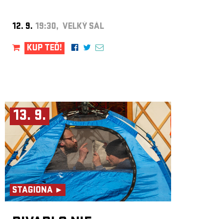
12. 9.
19:30, VELKÝ SÁL
KUP TEĎ!
13. 9.
STAGIONA ►