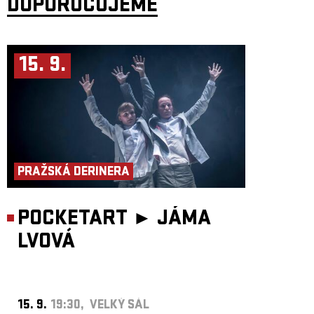
DOPORUČUJEME
15. 9.
PRAŽSKÁ DERINERA
POCKETART ►
JÁMA
LVOVÁ
15. 9.
19:30, VELKÝ SÁL