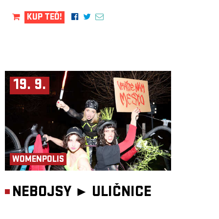
KUP TEĎ!
19. 9.
WOMENPOLIS
NEBOJSY ►
ULIČNICE