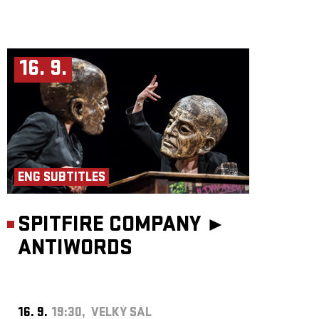
16. 9.
ENG SUBTITLES
SPITFIRE COMPANY ►
ANTIWORDS
16. 9.
19:30, VELKÝ SÁL