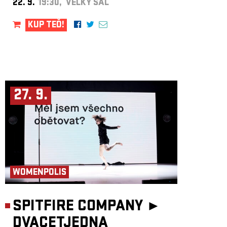
22. 9.
19:30, VELKÝ SÁL
KUP TEĎ!
27. 9.
WOMENPOLIS
SPITFIRE COMPANY ►
DVACETJEDNA