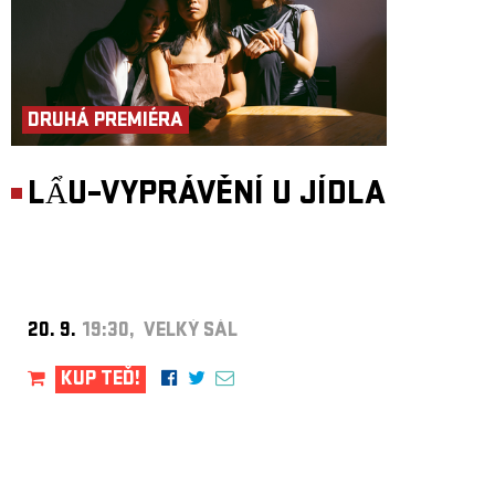
DRUHÁ PREMIÉRA
LẨU–VYPRÁVĚNÍ U JÍDLA
20. 9.
19:30, VELKÝ SÁL
KUP TEĎ!