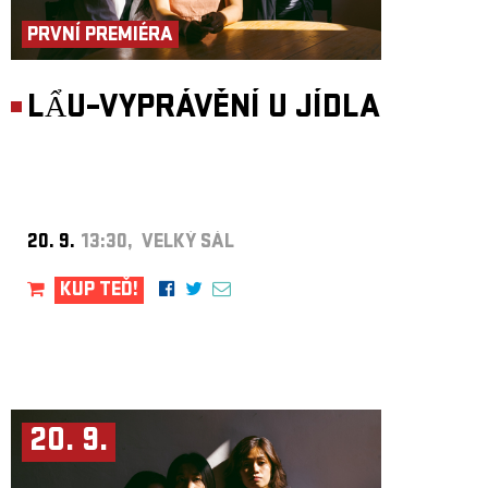
PRVNÍ PREMIÉRA
LẨU–VYPRÁVĚNÍ U JÍDLA
20. 9.
13:30, VELKÝ SÁL
KUP TEĎ!
20. 9.