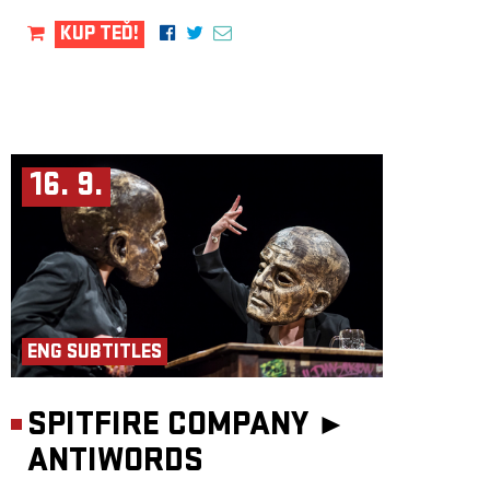
KUP TEĎ!
16. 9.
ENG SUBTITLES
SPITFIRE COMPANY ►
ANTIWORDS