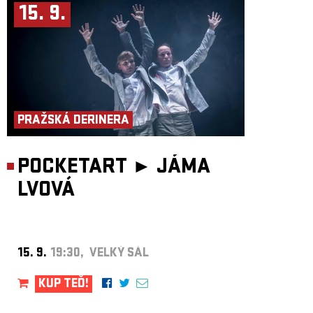
15. 9.
PRAŽSKÁ DERINERA
POCKETART ►
JÁMA
LVOVÁ
15. 9.
19:30, VELKÝ SÁL
KUP TEĎ!