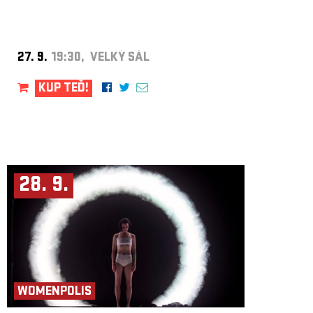
27. 9.
19:30, VELKÝ SÁL
KUP TEĎ!
28. 9.
WOMENPOLIS