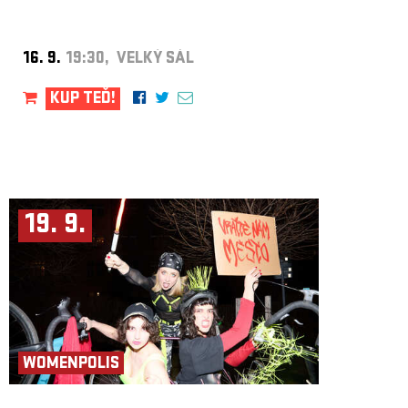
16. 9.
19:30, VELKÝ SÁL
KUP TEĎ!
19. 9.
WOMENPOLIS