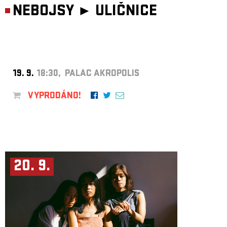
NEBOJSY ►
ULIČNICE
19. 9.
18:30, PALÁC AKROPOLIS
VYPRODÁNO!
20. 9.