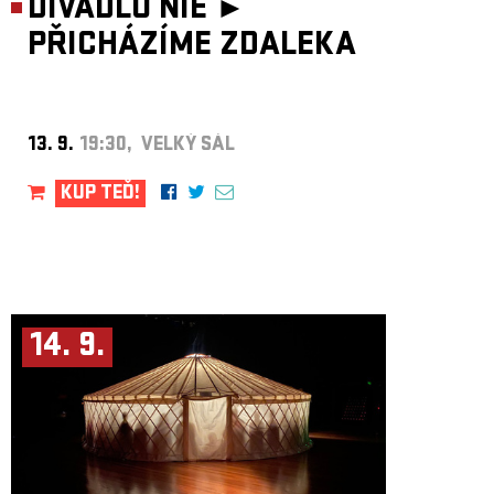
DIVADLO NIE ►
PŘICHÁZÍME ZDALEKA
13. 9.
19:30, VELKÝ SÁL
KUP TEĎ!
14. 9.