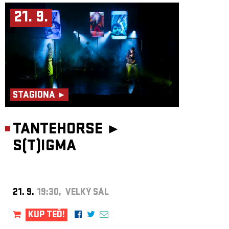
21. 9.
STAGIONA ►
TANTEHORSE ►
S(T)IGMA
21. 9.
19:30, VELKÝ SÁL
KUP TEĎ!