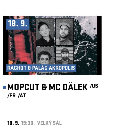
18. 9.
RACHOT & PALÁC AKROPOLIS
MOPCUT & MC DÄLEK
/US
/FR
/AT
18. 9.
19:30, VELKÝ SÁL