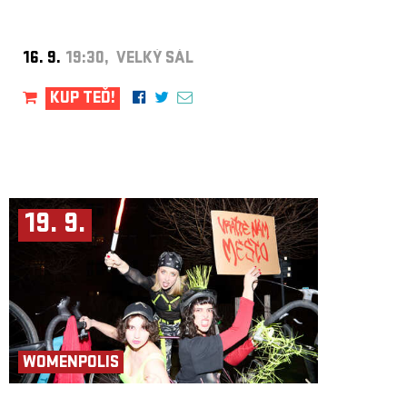
16. 9.
19:30, VELKÝ SÁL
KUP TEĎ!
19. 9.
WOMENPOLIS