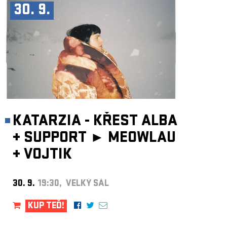
30. 9.
KATARZIA - KŘEST ALBA
+
SUPPORT ►
MEOWLAU
+
VOJTIK
30. 9.
19:30, VELKÝ SÁL
KUP TEĎ!