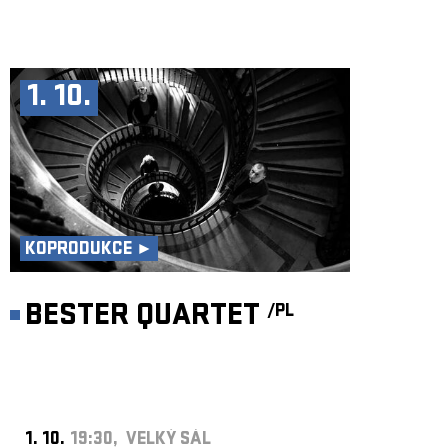
1. 10.
KOPRODUKCE ►
BESTER QUARTET
/PL
1. 10.
19:30, VELKÝ SÁL