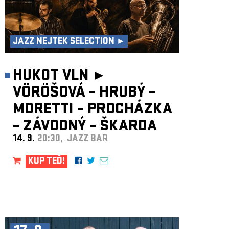
JAZZ NEJTEK SELECTION ►
HUKOT VLN ►
VÖRÖŠOVÁ – HRUBÝ –
MORETTI – PROCHÁZKA
– ZÁVODNÝ – ŠKARDA
14. 9.
20:30, JAZZ BAR
KUP TEĎ!