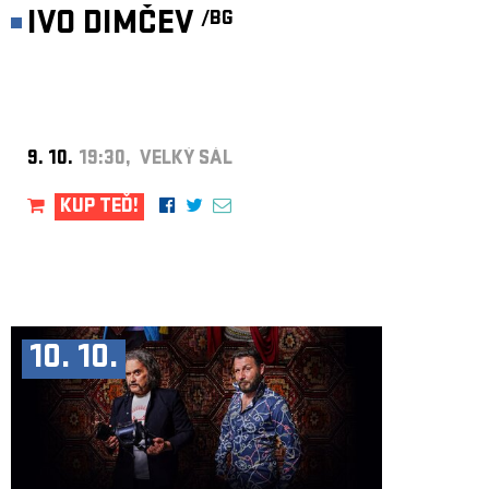
IVO DIMČEV
/BG
9. 10.
19:30, VELKÝ SÁL
KUP TEĎ!
10. 10.