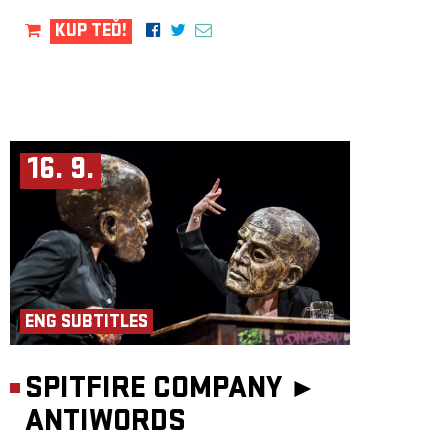
KUP TEĎ!
16. 9.
ENG SUBTITLES
SPITFIRE COMPANY ►
ANTIWORDS