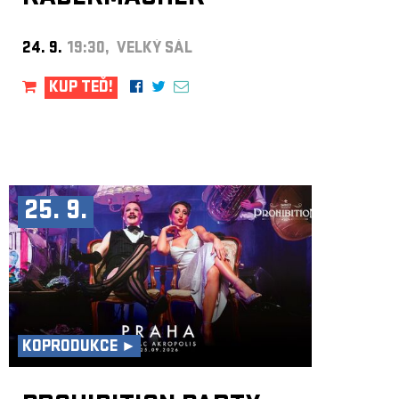
24. 9.
19:30, VELKÝ SÁL
KUP TEĎ!
25. 9.
KOPRODUKCE ►