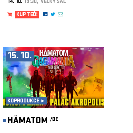
14. 10.
19:30, VELKÝ SÁL
KUP TEĎ!
15. 10.
KOPRODUKCE ►
HÄMATOM
/DE