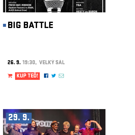
BIG BATTLE
26. 9.
19:30, VELKÝ SÁL
KUP TEĎ!
29. 9.