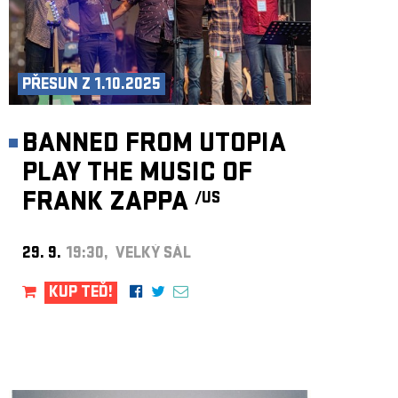
PŘESUN Z 1.10.2025
BANNED FROM UTOPIA
PLAY THE MUSIC OF
FRANK ZAPPA
/US
29. 9.
19:30, VELKÝ SÁL
KUP TEĎ!