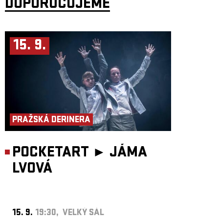
DOPORUČUJEME
15. 9.
PRAŽSKÁ DERINERA
POCKETART ►
JÁMA
LVOVÁ
15. 9.
19:30, VELKÝ SÁL