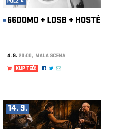
PULZ ►
66DOMO
+
LDSB
+
HOSTÉ
4. 9.
20:00, MALÁ SCÉNA
KUP TEĎ!
14. 9.