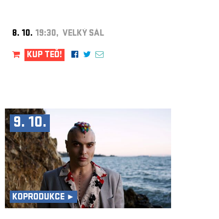
8. 10.
19:30, VELKÝ SÁL
KUP TEĎ!
9. 10.
KOPRODUKCE ►