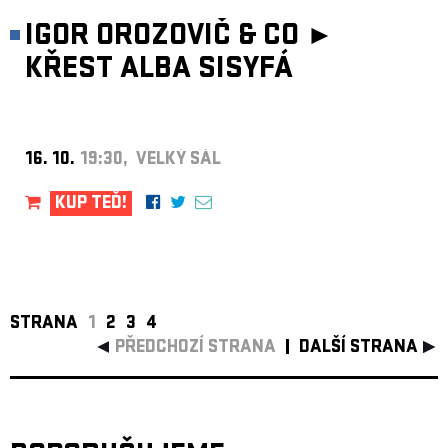
IGOR OROZOVIČ & CO ►
KŘEST ALBA SISYFÁ
16. 10.
19:30, VELKÝ SÁL
KUP TEĎ!
STRANA
1
2
3
4
PŘEDCHOZÍ STRANA
DALŠÍ STRANA