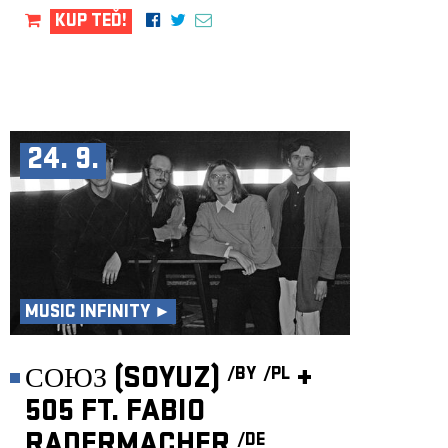
KUP TEĎ!
24. 9.
MUSIC INFINITY ►
СОЮЗ (SOYUZ)
+
/BY
/PL
505 FT. FABIO
RADERMACHER
/DE