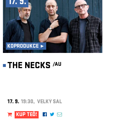
17. 9.
KOPRODUKCE ►
THE NECKS
/AU
17. 9.
19:30, VELKÝ SÁL
KUP TEĎ!