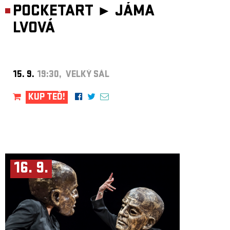
POCKETART ►
JÁMA
LVOVÁ
15. 9.
19:30, VELKÝ SÁL
KUP TEĎ!
16. 9.