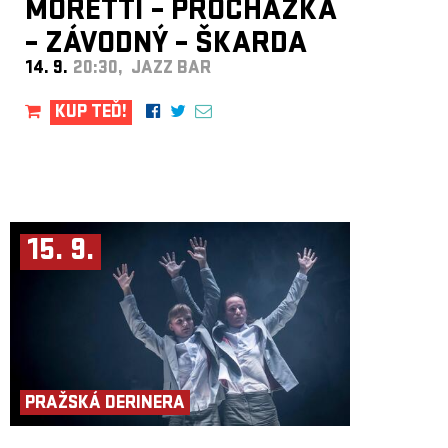
MORETTI – PROCHÁZKA
– ZÁVODNÝ – ŠKARDA
14. 9.
20:30, JAZZ BAR
KUP TEĎ!
15. 9.
PRAŽSKÁ DERINERA