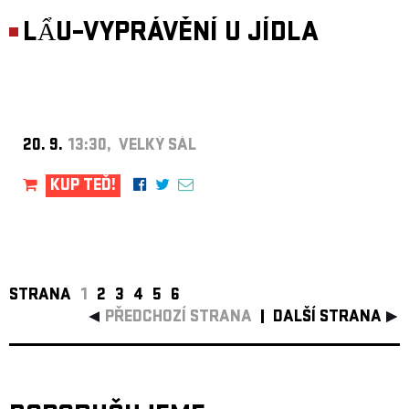
LẨU–VYPRÁVĚNÍ U JÍDLA
20. 9.
13:30, VELKÝ SÁL
KUP TEĎ!
STRANA
1
2
3
4
5
6
PŘEDCHOZÍ STRANA
DALŠÍ STRANA