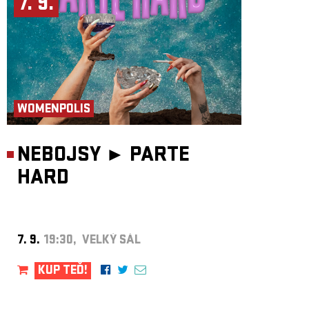
7. 9.
WOMENPOLIS
NEBOJSY ►
PARTE
HARD
7. 9.
19:30, VELKÝ SÁL
KUP TEĎ!