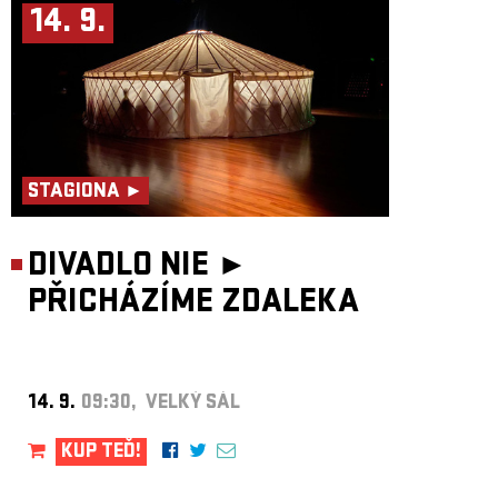
14. 9.
STAGIONA ►
DIVADLO NIE ►
PŘICHÁZÍME ZDALEKA
14. 9.
09:30, VELKÝ SÁL
KUP TEĎ!