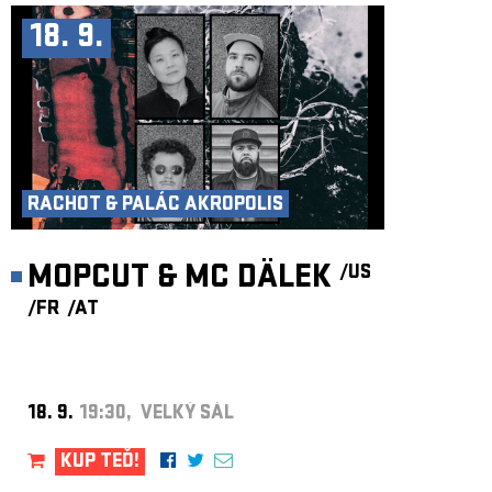
18. 9.
RACHOT & PALÁC AKROPOLIS
MOPCUT & MC DÄLEK
/US
/FR
/AT
18. 9.
19:30, VELKÝ SÁL
KUP TEĎ!