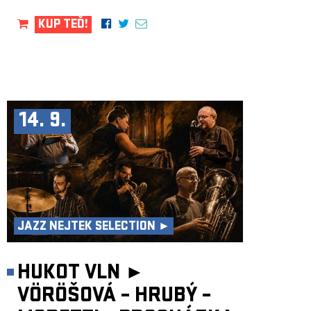
KUP TEĎ!
14. 9.
JAZZ NEJTEK SELECTION ►
HUKOT VLN ►
VÖRÖŠOVÁ – HRUBÝ –