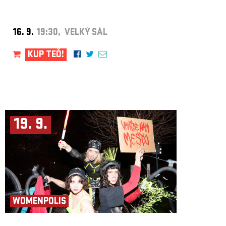
16. 9.
19:30, VELKÝ SÁL
KUP TEĎ!
19. 9.
WOMENPOLIS