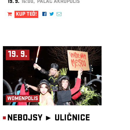
19. 9.
16:00, PALÁC AKROPOLIS
KUP TEĎ!
19. 9.
WOMENPOLIS
NEBOJSY ►
ULIČNICE