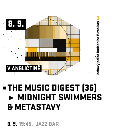
8. 9.
V ANGLIČTINĚ
THE MUSIC DIGEST (36)
►
MIDNIGHT SWIMMERS
& METASTAVY
8. 9.
19:45, JAZZ BAR