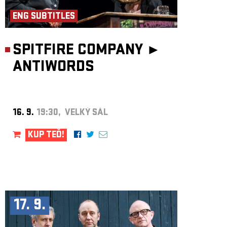
ENG SUBTITLES
SPITFIRE COMPANY ►
ANTIWORDS
16. 9.
19:30, VELKÝ SÁL
KUP TEĎ!
17. 9.