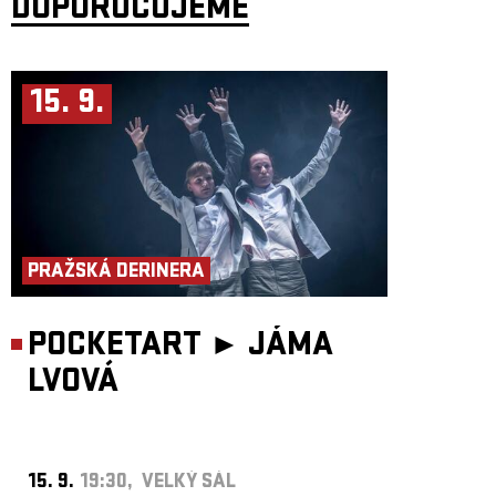
DOPORUČUJEME
15. 9.
PRAŽSKÁ DERINERA
POCKETART ►
JÁMA
LVOVÁ
15. 9.
19:30, VELKÝ SÁL