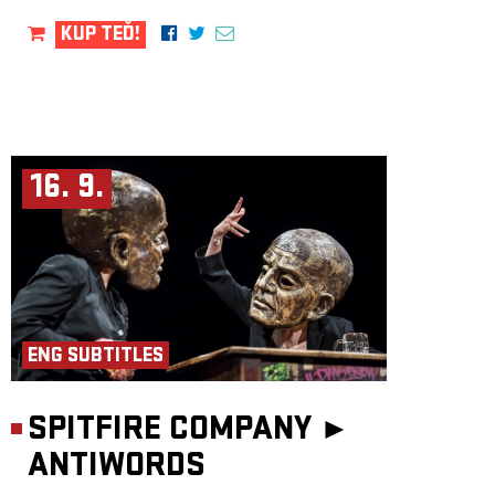
KUP TEĎ!
16. 9.
ENG SUBTITLES
SPITFIRE COMPANY ►
ANTIWORDS