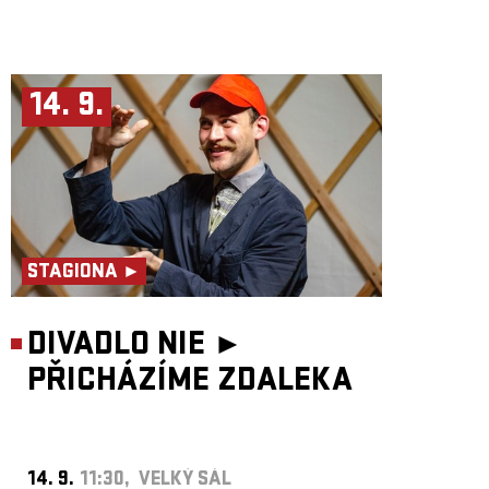
14. 9.
STAGIONA ►
DIVADLO NIE ►
PŘICHÁZÍME ZDALEKA
14. 9.
11:30, VELKÝ SÁL