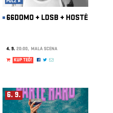
PULZ ►
66DOMO
+
LDSB
+
HOSTÉ
4. 9.
20:00, MALÁ SCÉNA
KUP TEĎ!
6. 9.