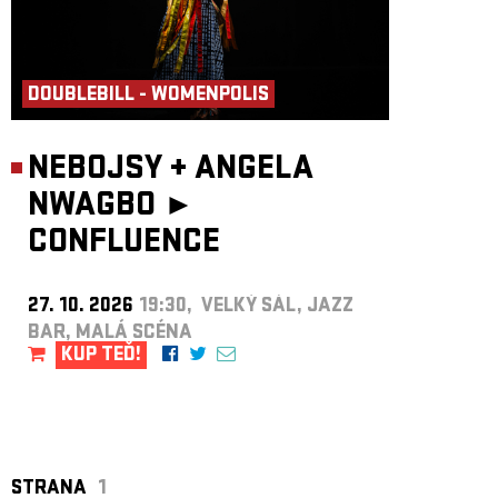
DOUBLEBILL - WOMENPOLIS
NEBOJSY
+
ANGELA
NWAGBO ►
CONFLUENCE
27. 10. 2026
19:30, VELKÝ SÁL, JAZZ
BAR, MALÁ SCÉNA
KUP TEĎ!
STRANA
1