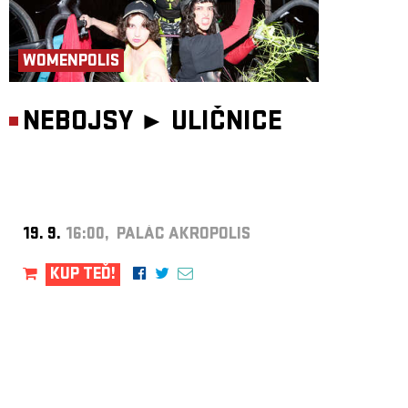
WOMENPOLIS
NEBOJSY ►
ULIČNICE
19. 9.
16:00, PALÁC AKROPOLIS
KUP TEĎ!