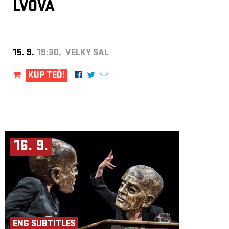
LVOVÁ
15. 9.
19:30, VELKÝ SÁL
KUP TEĎ!
16. 9.
ENG SUBTITLES