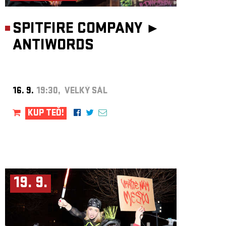
SPITFIRE COMPANY ►
ANTIWORDS
16. 9.
19:30, VELKÝ SÁL
KUP TEĎ!
19. 9.