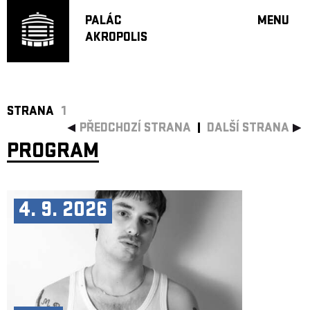
PALÁC
MENU
AKROPOLIS
PROGRA
VELKÝ S
MALÁ S
JAZZ BA
STRANA
1
PŘEDCHOZÍ STRANA
DALŠÍ STRANA
DOPORU
PROGRAM
HUDBA
DIVADLO
OFF PR
4. 9. 2026
DÁRKOVÉ 
PROJEKTY
UNDERGRO
KONTAKTY
NEWSLETT