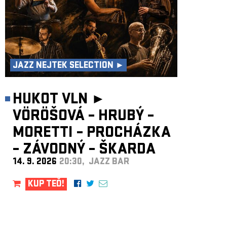
JAZZ NEJTEK SELECTION ►
HUKOT VLN ►
VÖRÖŠOVÁ – HRUBÝ –
MORETTI – PROCHÁZKA
– ZÁVODNÝ – ŠKARDA
14. 9. 2026
20:30, JAZZ BAR
KUP TEĎ!