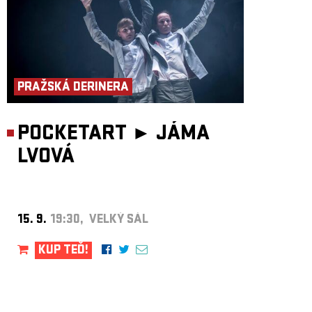
PRAŽSKÁ DERINERA
POCKETART ►
JÁMA
LVOVÁ
15. 9.
19:30, VELKÝ SÁL
KUP TEĎ!