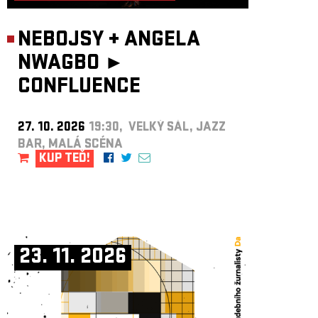
NEBOJSY
+
ANGELA
NWAGBO ►
CONFLUENCE
27. 10. 2026
19:30, VELKÝ SÁL, JAZZ
BAR, MALÁ SCÉNA
KUP TEĎ!
23. 11. 2026