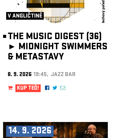
ARCHIV
NEWSLETT
V ANGLIČTINĚ
THE MUSIC DIGEST (36)
►
MIDNIGHT SWIMMERS
& METASTAVY
8. 9. 2026
19:45, JAZZ BAR
KUP TEĎ!
14. 9. 2026