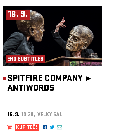
16. 9.
ENG SUBTITLES
SPITFIRE COMPANY ►
ANTIWORDS
16. 9.
19:30, VELKÝ SÁL
KUP TEĎ!