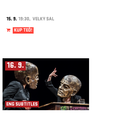
15. 9.
19:30, VELKÝ SÁL
KUP TEĎ!
16. 9.
ENG SUBTITLES