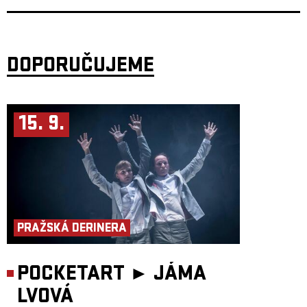
Koenem van de Wardtem (NL) v Brighton Electric Studios a STMPD
Studios. Dílčí části pak vznikly v pražském studiu Space Tape.
Anglické texty kapelu logicky nasměrovaly na zahraniční pódia.
I Love
You Honey Bunny
mají za sebou více než 500 koncertů po celé Evropě,
turné v Kanadě a účasti na prestižních festivalech jako Sziget
(Maďarsko), Envol et Macadam (Kanada) či domácích akcích Rock for
DOPORUČUJEME
People a Colours of Ostrava.
Další jména lineupu oznámíme už brzy.
Za dramaturgií série PULZ v Paláci Akropolis stojí šéfredaktor Refresheru
Vojtěch Tkáč. Večer se uskuteční ve spolupráci s Akropolis Underground.
15. 9.
PRAŽSKÁ DERINERA
POCKETART ►
JÁMA
LVOVÁ