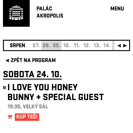
PALÁC
MENU
AKROPOLIS
PROGRA
VELKÝ S
MALÁ S
JAZZ BA
SRPEN
07.
08.
09.
10.
11.
12.
13.
14.
15.
16.
DOPORU
ZPĚT NA PROGRAM
HUDBA
DIVADLO
SOBOTA 24. 10.
OFF PR
I LOVE YOU HONEY
DÁRKOVÉ 
BUNNY
+
SPECIAL GUEST
O AKROPOL
PROJEKTY
19:30, VELKÝ SÁL
UNDERGRO
KUP TEĎ!
KONTAKTY