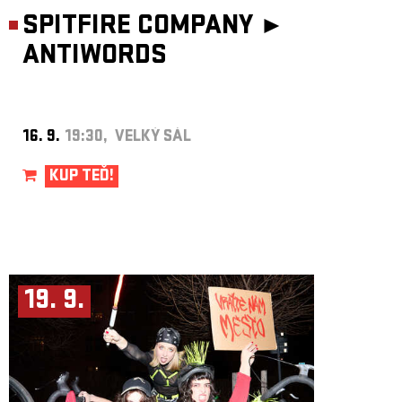
SPITFIRE COMPANY ►
ANTIWORDS
16. 9.
19:30, VELKÝ SÁL
KUP TEĎ!
19. 9.