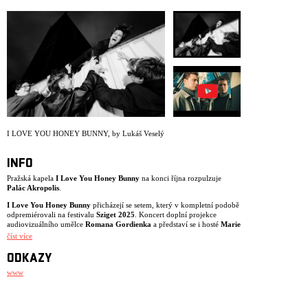
ARCHIV
NEWSLETT
I LOVE YOU HONEY BUNNY
,
by Lukáš Veselý
INFO
Pražská kapela
I Love You Honey Bunny
na konci října rozpulzuje
Palác Akropolis
.
I Love You Honey Bunny
přicházejí se setem, který v kompletní podobě
odpremiérovali na festivalu
Sziget 2025
. Koncert doplní projekce
audiovizuálního umělce
Romana Gordienka
a představí se i hosté
Marie
April
a
Miroslav Patočka
z kapely
teepee
.
číst více
Těšit se můžete na téměř kompletní repertoár třetího alba
Don’t Look
ODKAZY
When I'm Changing
. Energické kytary, agresivní syntezátory a výrazné
melodie plynule navazují na zvuk a atmosféru předchozí desky
We Just
www
Had a Wonderful Time
(2023). Singly Kintsugi, Under the Weather a
Playground Friends naznačují široké sonické rozkročení desky, která
vznikala znovu ve spolupráci s producenty Stevenem Anselem (UK) a