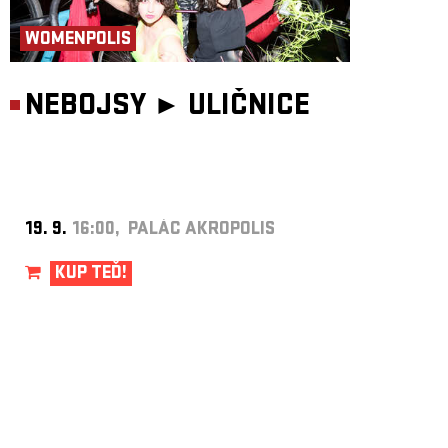
WOMENPOLIS
NEBOJSY ►
ULIČNICE
19. 9.
16:00, PALÁC AKROPOLIS
KUP TEĎ!