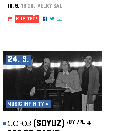
18. 9.
19:30, VELKÝ SÁL
KUP TEĎ!
24. 9.
MUSIC INFINITY ►
СОЮЗ (SOYUZ)
+
/BY
/PL