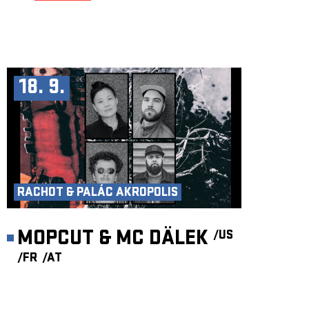
18. 9.
RACHOT & PALÁC AKROPOLIS
MOPCUT & MC DÄLEK
/US
/FR
/AT