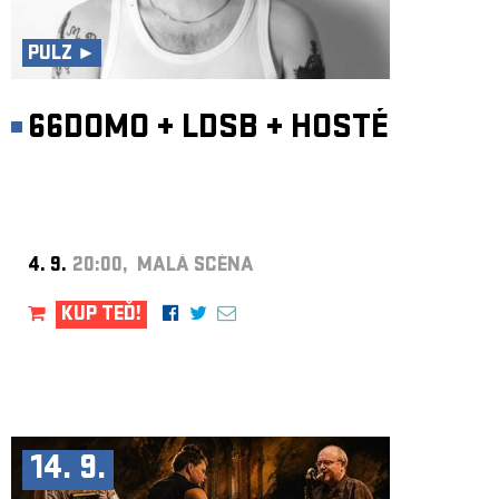
ARCHIV
NEWSLETT
PULZ ►
66DOMO
+
LDSB
+
HOSTÉ
4. 9.
20:00, MALÁ SCÉNA
KUP TEĎ!
14. 9.