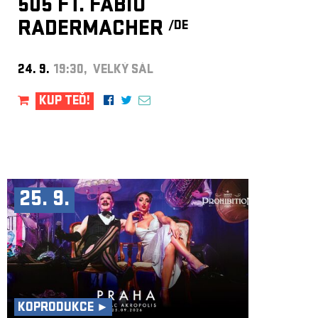
505 FT. FABIO
RADERMACHER
/DE
24. 9.
19:30, VELKÝ SÁL
KUP TEĎ!
25. 9.
KOPRODUKCE ►