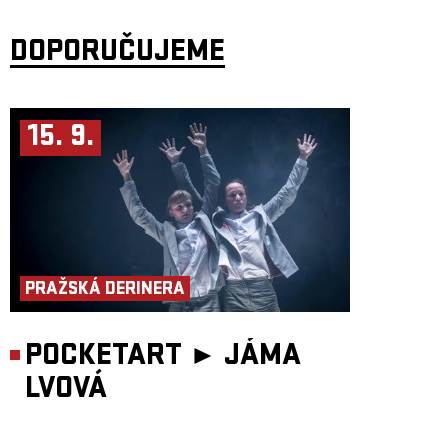
DOPORUČUJEME
15. 9.
PRAŽSKÁ DERINERA
POCKETART ►
JÁMA
LVOVÁ