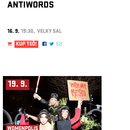
ANTIWORDS
16. 9.
19:30, VELKÝ SÁL
KUP TEĎ!
19. 9.
WOMENPOLIS