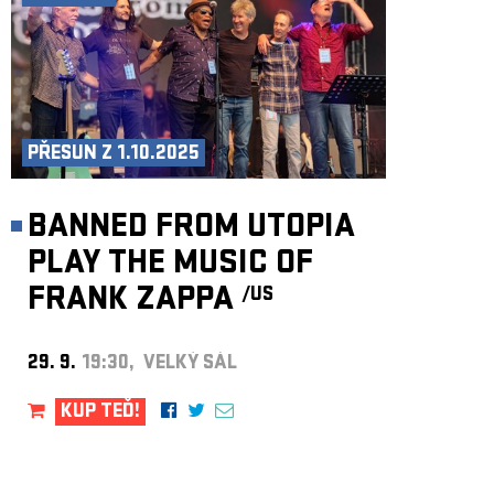
PŘESUN Z 1.10.2025
BANNED FROM UTOPIA
PLAY THE MUSIC OF
FRANK ZAPPA
/US
29. 9.
19:30, VELKÝ SÁL
KUP TEĎ!