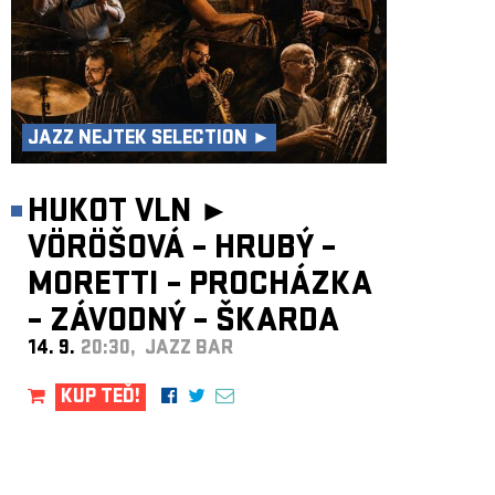
JAZZ NEJTEK SELECTION ►
HUKOT VLN ►
VÖRÖŠOVÁ – HRUBÝ –
MORETTI – PROCHÁZKA
– ZÁVODNÝ – ŠKARDA
14. 9.
20:30, JAZZ BAR
KUP TEĎ!