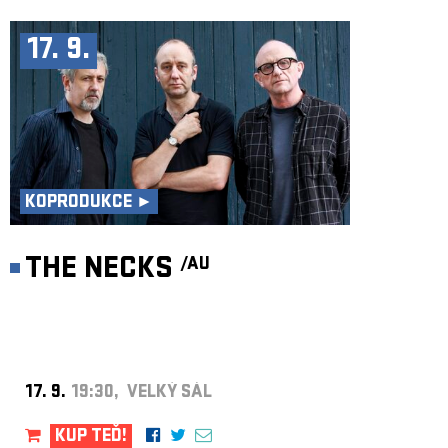
17. 9.
KOPRODUKCE ►
THE NECKS
/AU
17. 9.
19:30, VELKÝ SÁL
KUP TEĎ!