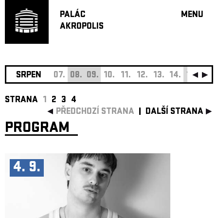
PALÁC
MENU
AKROPOLIS
PROGRA
VELKÝ S
MALÁ S
JAZZ BA
SRPEN
07.
08.
09.
10.
11.
12.
13.
14.
15.
16.
DOPORU
STRANA
1
2
3
4
HUDBA
PŘEDCHOZÍ STRANA
DALŠÍ STRANA
DIVADLO
PROGRAM
OFF PR
DÁRKOVÉ 
O AKROPOL
4. 9.
PROJEKTY
UNDERGRO
KONTAKTY