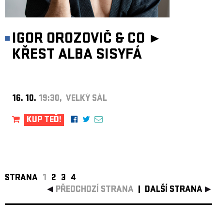
IGOR OROZOVIČ & CO ►
KŘEST ALBA SISYFÁ
16. 10.
19:30, VELKÝ SÁL
KUP TEĎ!
STRANA
1
2
3
4
PŘEDCHOZÍ STRANA
DALŠÍ STRANA