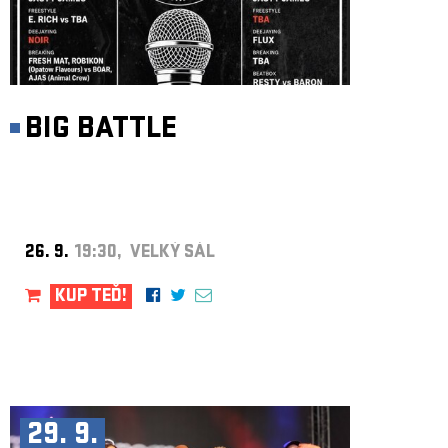
BIG BATTLE
26. 9.
19:30, VELKÝ SÁL
KUP TEĎ!
29. 9.