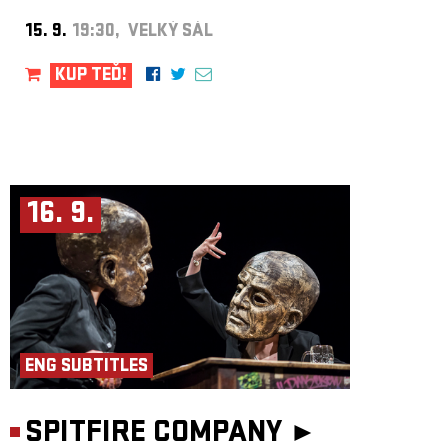
15. 9.
19:30, VELKÝ SÁL
KUP TEĎ!
16. 9.
ENG SUBTITLES
SPITFIRE COMPANY ►