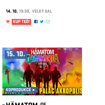
14. 10.
19:30, VELKÝ SÁL
KUP TEĎ!
15. 10.
KOPRODUKCE ►
/DE