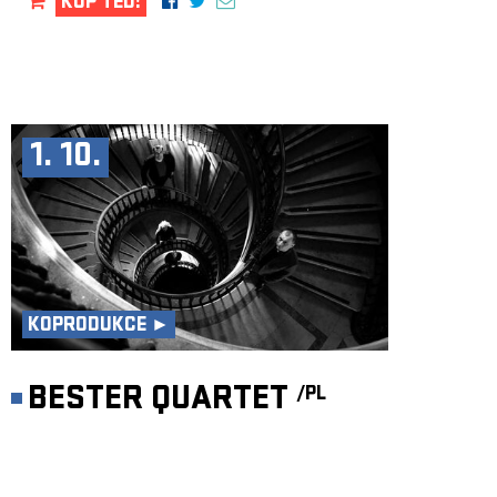
KUP TEĎ!
1. 10.
KOPRODUKCE ►
BESTER QUARTET
/PL