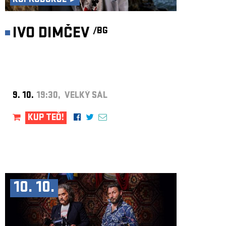
KOPRODUKCE ►
IVO DIMČEV
/BG
9. 10.
19:30, VELKÝ SÁL
KUP TEĎ!
10. 10.