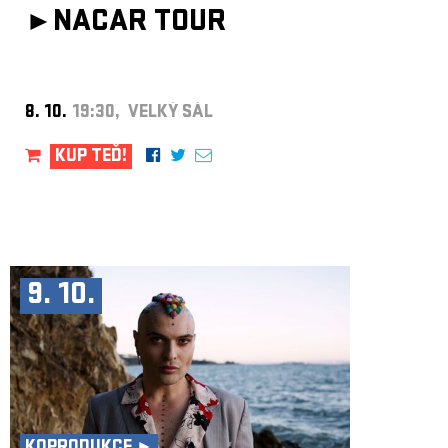
►
NACAR TOUR
8. 10.
19:30, VELKÝ SÁL
KUP TEĎ!
9. 10.