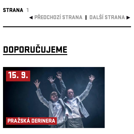
STRANA
1
PŘEDCHOZÍ STRANA
DALŠÍ STRANA
DOPORUČUJEME
15. 9.
PRAŽSKÁ DERINERA