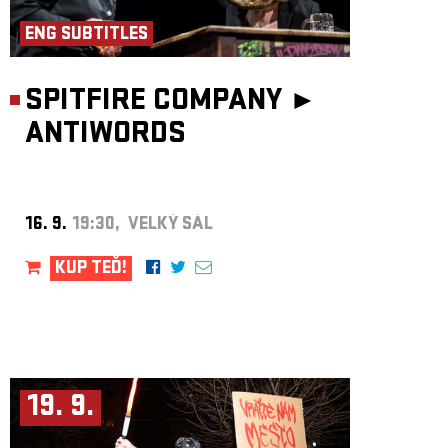
ENG SUBTITLES
SPITFIRE COMPANY ►
ANTIWORDS
16. 9.
19:30, VELKÝ SÁL
KUP TEĎ!
19. 9.