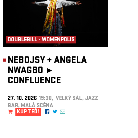
DOUBLEBILL - WOMENPOLIS
NEBOJSY
+
ANGELA
NWAGBO ►
CONFLUENCE
27. 10. 2026
19:30, VELKÝ SÁL, JAZZ
BAR, MALÁ SCÉNA
KUP TEĎ!