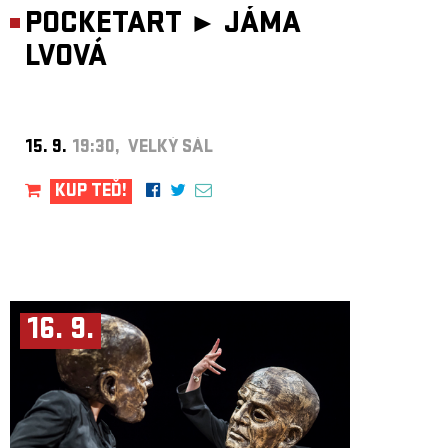
POCKETART ►
JÁMA
LVOVÁ
15. 9.
19:30, VELKÝ SÁL
KUP TEĎ!
16. 9.