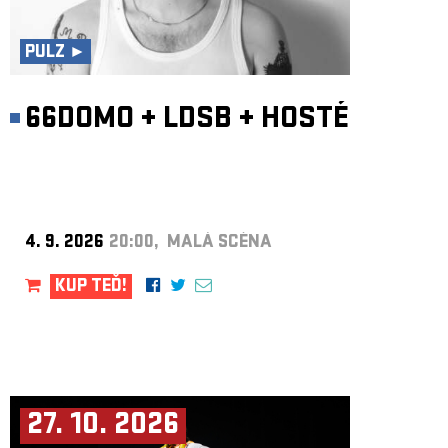
ARCHIV
NEWSLETT
PULZ ►
66DOMO
+
LDSB
+
HOSTÉ
4. 9. 2026
20:00, MALÁ SCÉNA
KUP TEĎ!
27. 10. 2026