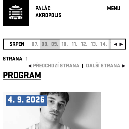
PALÁC
MENU
AKROPOLIS
PROGRA
VELKÝ S
MALÁ S
JAZZ BA
SRPEN
07.
08.
09.
10.
11.
12.
13.
14.
15.
16.
DOPORU
STRANA
1
HUDBA
PŘEDCHOZÍ STRANA
DALŠÍ STRANA
DIVADLO
PROGRAM
OFF PR
DÁRKOVÉ 
O AKROPOL
4. 9. 2026
PROJEKTY
UNDERGRO
KONTAKTY