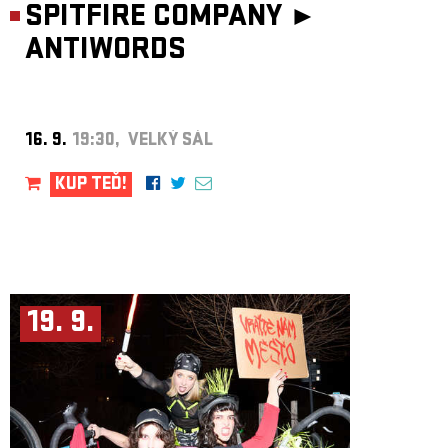
SPITFIRE COMPANY ►
ANTIWORDS
16. 9.
19:30, VELKÝ SÁL
KUP TEĎ!
19. 9.