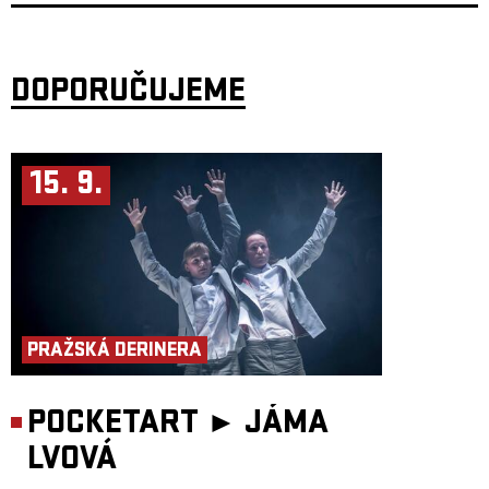
vše na pozadí surreálných obrazů, výtvarných objektů reprezentujících
univerzálně platné fenomény manipulace a teroru. Baletky jsou příběhem
všech, kteří odmítají být zkrocená medvíďata.
Stejně jako hybridní projekt metaBaletky, vychází i divadelní
dramatizace z knižní předlohy Baletky Miřenky Čechové, která vyšla v
DOPORUČUJEME
únoru 2020 v nakladatelství Paseka.
Koncept, performance: Miřenka Čechová
Hudba: Martin Tvrdý
Hudba live: Mary C
Dramaturgie: Martina Kinská
15. 9.
Video: Tereza Vejvodová
Animace: Linda Arbanová
Kostýmy a objekty: Eva Matoušová
Scénografie a výprava: Eva Matoušová, Petr Boháč, Honza Tomšů
Režijní a herecká spolupráce: Tereza Dočkalová, Janka Ryšánek
Schmiedtová
Light design: Filip Horn
Foto: Ondřej Košík
PRAŽSKÁ DERINERA
POCKETART ►
JÁMA
LVOVÁ