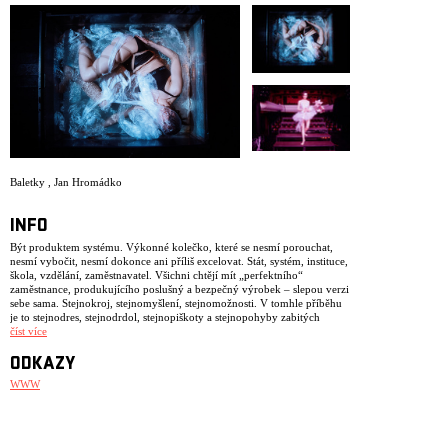
Baletky
,
Jan Hromádko
INFO
Být produktem systému. Výkonné kolečko, které se nesmí porouchat,
nesmí vybočit, nesmí dokonce ani příliš excelovat. Stát, systém, instituce,
škola, vzdělání, zaměstnavatel. Všichni chtějí mít „perfektního“
zaměstnance, produkujícího poslušný a bezpečný výrobek – slepou verzi
sebe sama. Stejnokroj, stejnomyšlení, stejnomožnosti. V tomhle příběhu
je to stejnodres, stejnodrdol, stejnopiškoty a stejnopohyby zabitých
dětských dušiček.
číst více
Rebelie, jediné možné východisko, jak se utkat s dusivou nesvobodou?
ODKAZY
Scénický multimediální projekt Baletky je abstraktním ponorem do duše
WWW
dívky bojující proti despotickému, dogmatickému systému a ztrátě
vlastní identity. Za doprovodu bizarního a černého humoru, živé hudby,
rytmizovaných textů a fyzické exprese, sledujeme člověka zápasícího se
zaslepenou poslušností, sebedestrukcí a strachem nedostát svému snu. To