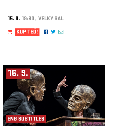
15. 9.
19:30, VELKÝ SÁL
KUP TEĎ!
16. 9.
ENG SUBTITLES