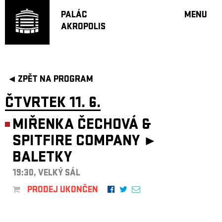
PALÁC
MENU
AKROPOLIS
PROGRA
VELKÝ S
MALÁ S
JAZZ BA
ZPĚT NA PROGRAM
DOPORU
ČTVRTEK 11. 6.
HUDBA
DIVADLO
MIŘENKA ČECHOVÁ &
OFF PR
SPITFIRE COMPANY ►
DÁRKOVÉ 
BALETKY
PROJEKTY
19:30, VELKÝ SÁL
UNDERGRO
PRODEJ UKONČEN
KONTAKTY
NEWSLETT