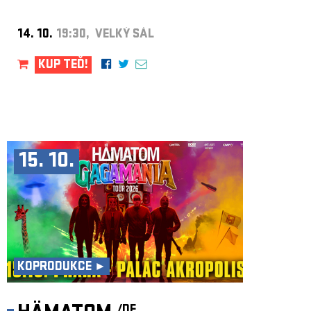
14. 10.
19:30, VELKÝ SÁL
KUP TEĎ!
15. 10.
KOPRODUKCE ►
/DE