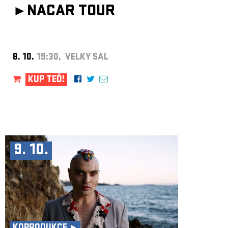
►
NACAR TOUR
8. 10.
19:30, VELKÝ SÁL
KUP TEĎ!
9. 10.