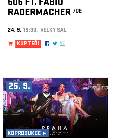
505 FT. FABIO
RADERMACHER
/DE
24. 9.
19:30, VELKÝ SÁL
KUP TEĎ!
25. 9.
KOPRODUKCE ►