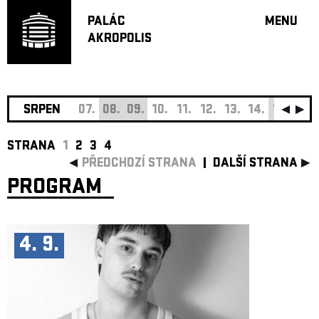
PALÁC
MENU
AKROPOLIS
PROGRA
VELKÝ S
MALÁ S
JAZZ BA
SRPEN
07.
08.
09.
10.
11.
12.
13.
14.
15.
16.
DOPORU
STRANA
1
2
3
4
HUDBA
PŘEDCHOZÍ STRANA
DALŠÍ STRANA
DIVADLO
PROGRAM
OFF PR
DÁRKOVÉ 
O AKROPOL
4. 9.
PROJEKTY
UNDERGRO
KONTAKTY