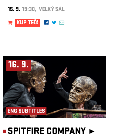
15. 9.
19:30, VELKÝ SÁL
KUP TEĎ!
16. 9.
ENG SUBTITLES
SPITFIRE COMPANY ►