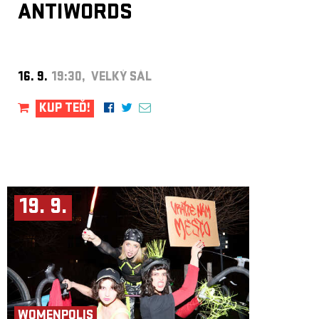
ANTIWORDS
16. 9.
19:30, VELKÝ SÁL
KUP TEĎ!
19. 9.
WOMENPOLIS