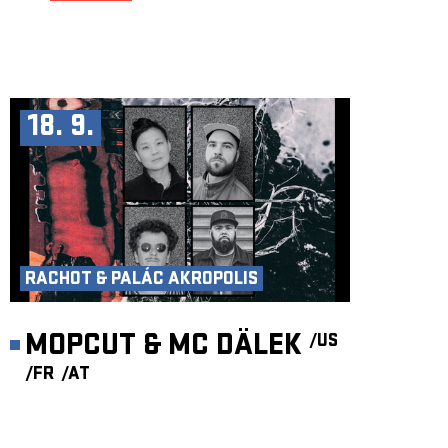
18. 9.
RACHOT & PALÁC AKROPOLIS
MOPCUT & MC DÄLEK
/US
/FR
/AT