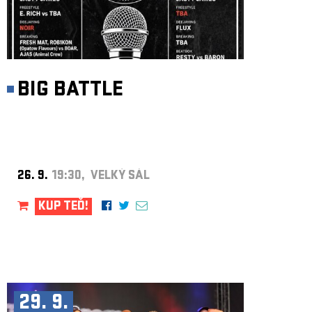
BIG BATTLE
26. 9.
19:30, VELKÝ SÁL
KUP TEĎ!
29. 9.