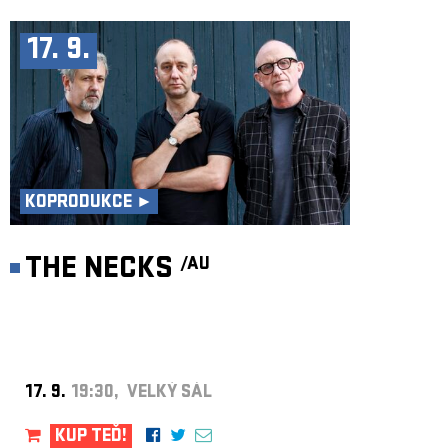
17. 9.
KOPRODUKCE ►
THE NECKS
/AU
17. 9.
19:30, VELKÝ SÁL
KUP TEĎ!