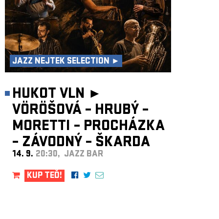
JAZZ NEJTEK SELECTION ►
HUKOT VLN ►
VÖRÖŠOVÁ – HRUBÝ –
MORETTI – PROCHÁZKA
– ZÁVODNÝ – ŠKARDA
14. 9.
20:30, JAZZ BAR
KUP TEĎ!