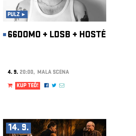
ARCHIV
NEWSLETT
PULZ ►
66DOMO
+
LDSB
+
HOSTÉ
4. 9.
20:00, MALÁ SCÉNA
KUP TEĎ!
14. 9.