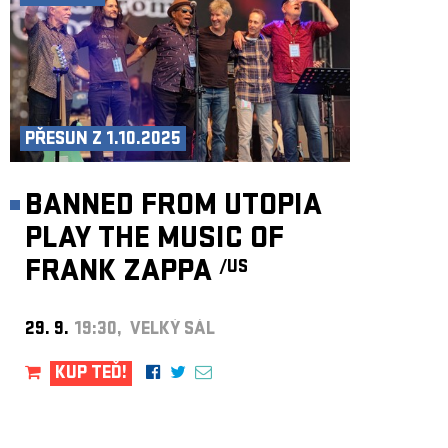
PŘESUN Z 1.10.2025
BANNED FROM UTOPIA
PLAY THE MUSIC OF
FRANK ZAPPA
/US
29. 9.
19:30, VELKÝ SÁL
KUP TEĎ!