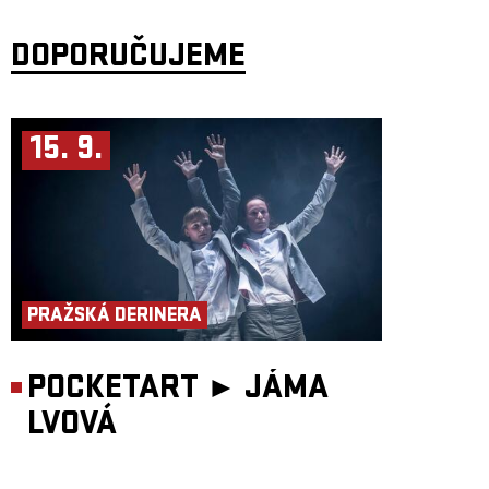
DOPORUČUJEME
15. 9.
PRAŽSKÁ DERINERA
POCKETART ►
JÁMA
LVOVÁ