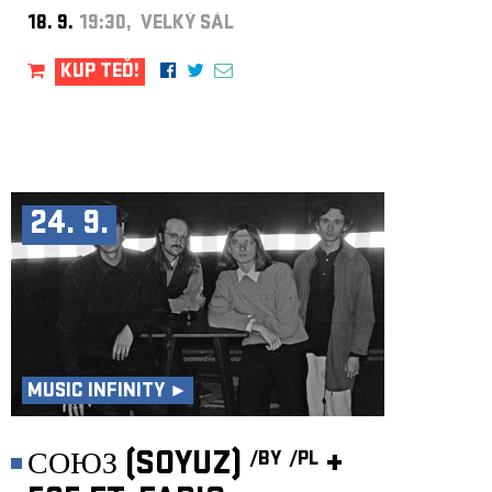
18. 9.
19:30, VELKÝ SÁL
KUP TEĎ!
24. 9.
MUSIC INFINITY ►
СОЮЗ (SOYUZ)
+
/BY
/PL