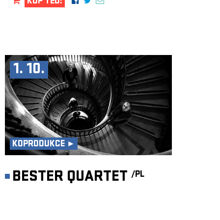
KUP TEĎ!
1. 10.
KOPRODUKCE ►
BESTER QUARTET
/PL