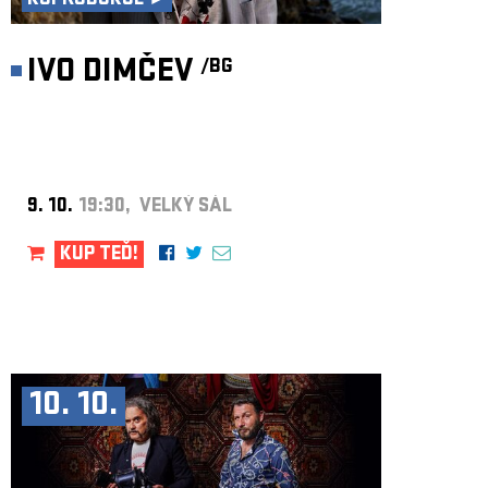
KOPRODUKCE ►
IVO DIMČEV
/BG
9. 10.
19:30, VELKÝ SÁL
KUP TEĎ!
10. 10.