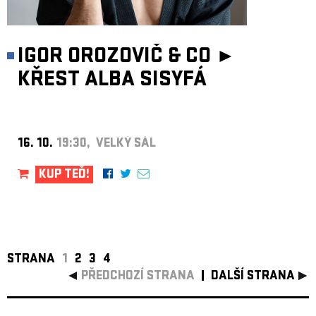
IGOR OROZOVIČ & CO ►
KŘEST ALBA SISYFÁ
16. 10.
19:30, VELKÝ SÁL
KUP TEĎ!
STRANA
1
2
3
4
PŘEDCHOZÍ STRANA
DALŠÍ STRANA