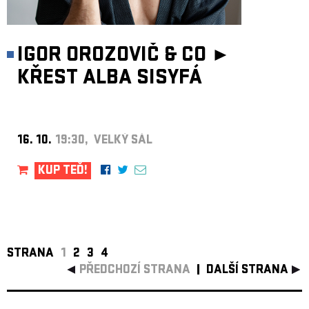
IGOR OROZOVIČ & CO ►
KŘEST ALBA SISYFÁ
16. 10.
19:30, VELKÝ SÁL
KUP TEĎ!
STRANA
1
2
3
4
PŘEDCHOZÍ STRANA
DALŠÍ STRANA