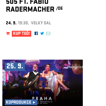
505 FT. FABIO
RADERMACHER
/DE
24. 9.
19:30, VELKÝ SÁL
KUP TEĎ!
25. 9.
KOPRODUKCE ►