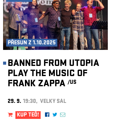
PŘESUN Z 1.10.2025
BANNED FROM UTOPIA
PLAY THE MUSIC OF
FRANK ZAPPA
/US
29. 9.
19:30, VELKÝ SÁL
KUP TEĎ!