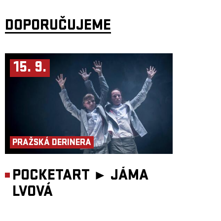
DOPORUČUJEME
15. 9.
PRAŽSKÁ DERINERA
POCKETART ►
JÁMA
LVOVÁ