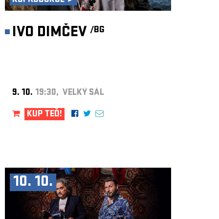
KOPRODUKCE ►
IVO DIMČEV
/BG
9. 10.
19:30, VELKÝ SÁL
KUP TEĎ!
10. 10.