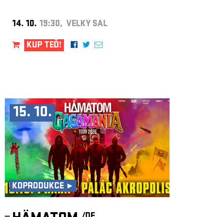
14. 10.
19:30, VELKÝ SÁL
KUP TEĎ!
15. 10.
KOPRODUKCE ►
/DE