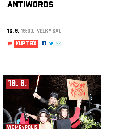
ANTIWORDS
16. 9.
19:30, VELKÝ SÁL
KUP TEĎ!
19. 9.
WOMENPOLIS