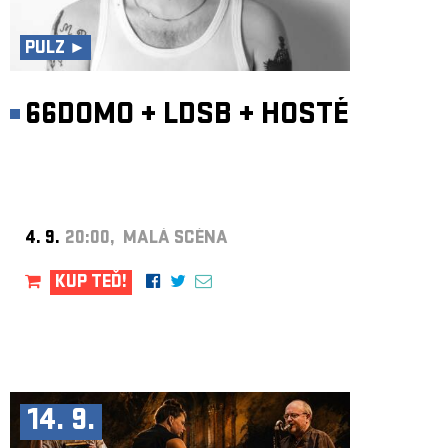
ARCHIV
NEWSLETT
PULZ ►
66DOMO
+
LDSB
+
HOSTÉ
4. 9.
20:00, MALÁ SCÉNA
KUP TEĎ!
14. 9.