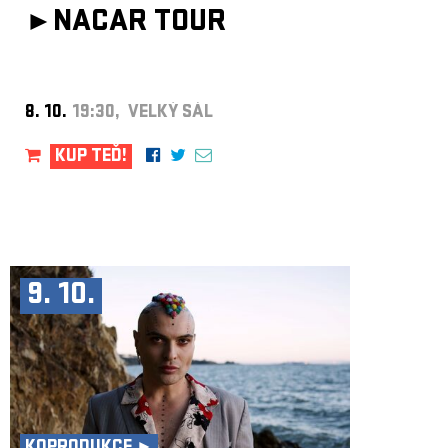
►
NACAR TOUR
8. 10.
19:30, VELKÝ SÁL
KUP TEĎ!
9. 10.