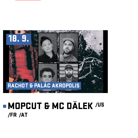
18. 9.
RACHOT & PALÁC AKROPOLIS
MOPCUT & MC DÄLEK
/US
/FR
/AT