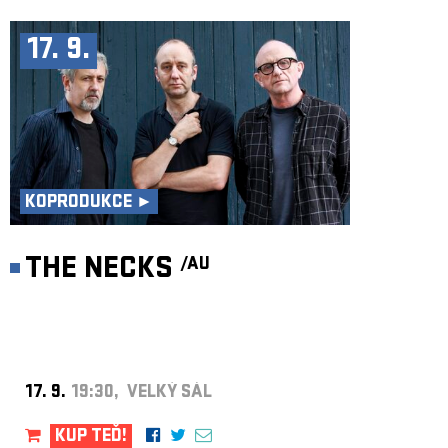
17. 9.
KOPRODUKCE ►
THE NECKS
/AU
17. 9.
19:30, VELKÝ SÁL
KUP TEĎ!