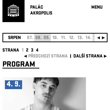
PALÁC
MENU
AKROPOLIS
PROGRA
VELKÝ S
MALÁ S
JAZZ BA
SRPEN
07.
08.
09.
10.
11.
12.
13.
14.
15.
16.
DOPORU
STRANA
1
2
3
4
HUDBA
PŘEDCHOZÍ STRANA
DALŠÍ STRANA
DIVADLO
PROGRAM
OFF PR
DÁRKOVÉ 
O AKROPOL
4. 9.
PROJEKTY
UNDERGRO
KONTAKTY