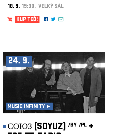
18. 9.
19:30, VELKÝ SÁL
KUP TEĎ!
24. 9.
MUSIC INFINITY ►
СОЮЗ (SOYUZ)
+
/BY
/PL