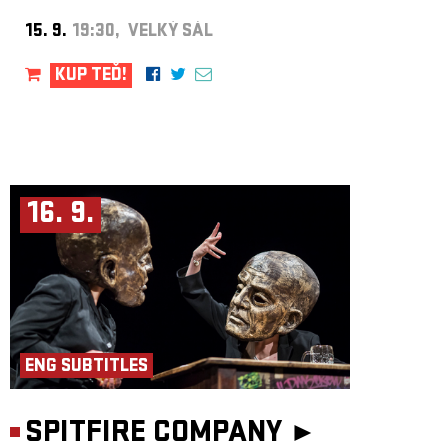
15. 9.
19:30, VELKÝ SÁL
KUP TEĎ!
16. 9.
ENG SUBTITLES
SPITFIRE COMPANY ►