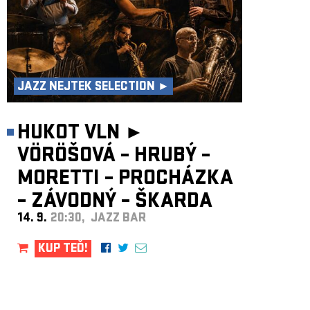
JAZZ NEJTEK SELECTION ►
HUKOT VLN ►
VÖRÖŠOVÁ – HRUBÝ –
MORETTI – PROCHÁZKA
– ZÁVODNÝ – ŠKARDA
14. 9.
20:30, JAZZ BAR
KUP TEĎ!