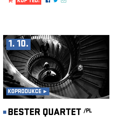
KUP TEĎ!
1. 10.
KOPRODUKCE ►
BESTER QUARTET
/PL