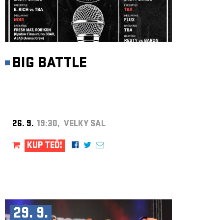
BIG BATTLE
26. 9.
19:30, VELKÝ SÁL
KUP TEĎ!
29. 9.