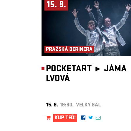
slyšet mimo jiné v seriálu
Perníkový táta
a spolupracovali i s
Han
15. 9.
Zimmerem
na soundtracku k
Pirátům z Karibiku
. Hrají hudbu, kt
působí jako opojná dobrodružná výprava a podobný se zdá být i j
život. Elegantní desperáti.
Pořádá
Fource Entertainment
.
PRAŽSKÁ DERINERA
POCKETART ►
JÁMA
LVOVÁ
15. 9.
19:30, VELKÝ SÁL
KUP TEĎ!