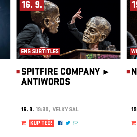
sem
16. 9.
1
erá
ejich
ENG SUBTITLES
W
SPITFIRE COMPANY ►
N
ANTIWORDS
16. 9.
19:30, VELKÝ SÁL
19
KUP TEĎ!