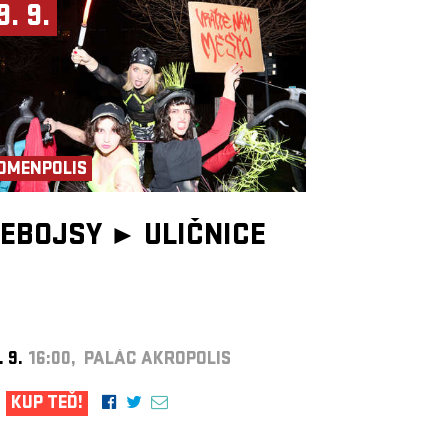
9. 9.
OMENPOLIS
EBOJSY ►
ULIČNICE
. 9.
16:00, PALÁC AKROPOLIS
KUP TEĎ!