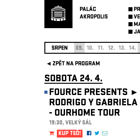
PALÁC
P
AKROPOLIS
VE
M
JA
SRPEN
09.
10.
11.
12.
13.
14.
ZPĚT NA PROGRAM
SOBOTA 24. 4.
FOURCE PRESENTS ►
RODRIGO Y GABRIELA
- OURHOME TOUR
19:30, VELKÝ SÁL
KUP TEĎ!