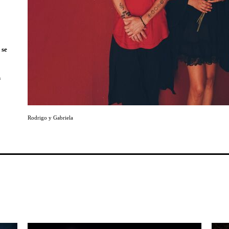
 se
s
o y
bě se
dkem je
k nejen
Rodrigo y Gabriela
a 2027.
cz a
vají
apujeme
lmi
 albu
náním
 ale
mohli