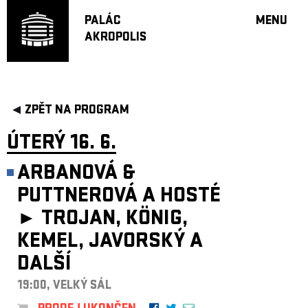
PALÁC
MENU
AKROPOLIS
PROGRA
VELKÝ S
MALÁ S
JAZZ BA
ZPĚT NA PROGRAM
DOPORU
ÚTERÝ 16. 6.
HUDBA
DIVADLO
ARBANOVÁ &
OFF PR
PUTTNEROVÁ A HOSTÉ
DÁRKOVÉ 
►
TROJAN, KÖNIG,
PROJEKTY
KEMEL, JAVORSKÝ A
UNDERGRO
DALŠÍ
KONTAKTY
19:00, VELKÝ SÁL
NEWSLETT