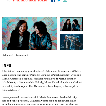
PRODEJ UKONČEN
Arbanová a Puttnerová
INFO
Charitativní happening pro ukrajinské záchranáře. Kompletní výtěžek z
akce poputuje na sbírku "Pomozte Ukrajině s Pamětí národa!" Vystoupí:
Marie Puttnerová s kapelou, Markéta Foukalová & Martin Brunner,
Jakub König a část ansámblu Hvězdy, Mirek Kemel s kapelou a Vladimír
Javorský, Jakub Vejnar, Petr Ostrouchov, Ivan Trojan, videoprojekce
Linda Arbanová
Jmenujeme se Linda Arbanová & Marie Puttnerová. Po dlouhé roky
nás pojí velké přátelství. Uskutečnily jsme řadu hudebně/vizuálních
projektů a na sklonku uplynulého roku jsme se sešly s myšlenkou zas