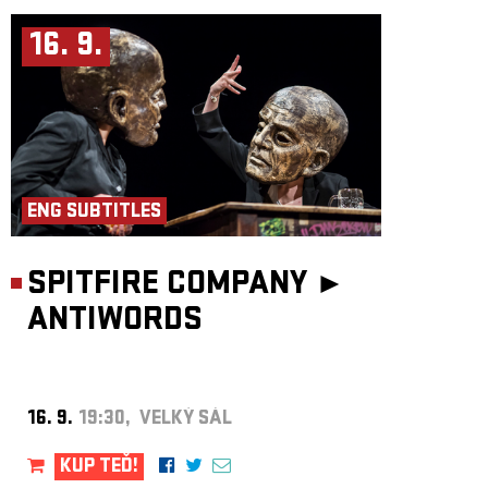
16. 9.
ENG SUBTITLES
SPITFIRE COMPANY ►
ANTIWORDS
16. 9.
19:30, VELKÝ SÁL
KUP TEĎ!