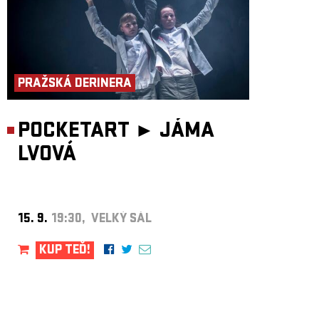
s baskytaristou Jakubem Vejnarem, Mirek Kemel s kapelou (Vlastimil
Konopiský, Tomáš Görtler, Martin Novák, Petr Mikeš, Pepa Štěpánek,
Petr Ostrouchov) a Vladimír Javorský, Marie Puttnerová s kapelou
(Martin Brunner, Petr Uvira, Martin Novák) a přijde si zazpívat i Ivan
Trojan. Videoprojekcemi večer doprovodí Linda Arbanová.
PRAŽSKÁ DERINERA
POCKETART ►
JÁMA
LVOVÁ
15. 9.
19:30, VELKÝ SÁL
KUP TEĎ!