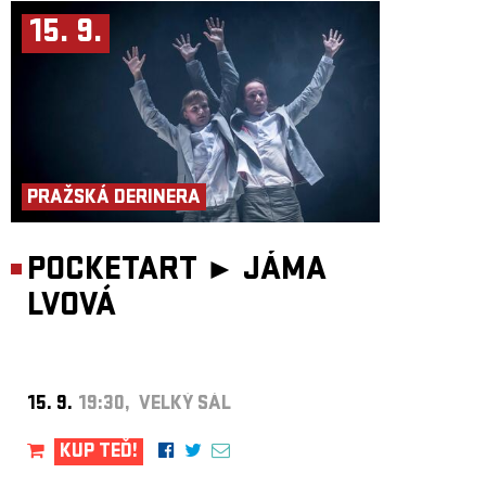
15. 9.
PRAŽSKÁ DERINERA
POCKETART ►
JÁMA
LVOVÁ
15. 9.
19:30, VELKÝ SÁL
KUP TEĎ!