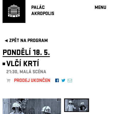
PALÁC
MENU
AKROPOLIS
PROGRA
VELKÝ S
MALÁ S
JAZZ BA
ZPĚT NA PROGRAM
DOPORU
PONDĚLÍ 18. 5.
HUDBA
DIVADLO
VLČÍ KRTÍ
OFF PR
21:30, MALÁ SCÉNA
DÁRKOVÉ 
PRODEJ UKONČEN
PROJEKTY
UNDERGRO
KONTAKTY
NEWSLETT