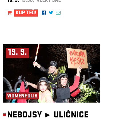
16. 9.
19:30, VELKÝ SÁL
KUP TEĎ!
19. 9.
WOMENPOLIS
NEBOJSY ►
ULIČNICE