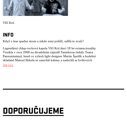
Vlčí Krtí
INFO
Když v lese spadne strom a nikdo není poblíž, udělá to zvuk?
Legendární chlup-rocková kapela Vlčí Krtí slaví 18 let existencionality.
Vznikla v roce 2008 na divadelním zájezdě Tantehorse (tehdy Teatra
Pantomissima), hned co vylezli light designer Martin Špetlík a hudební
skladatel Matouš Hekela ze zatuchlé kabiny a nadechli se květových
výparů. Od té doby nezastavitelně vydávali méně než jedno album ročně
číst více
a odehráli nespočetné dva koncerty. Pojďte toto výročí oslavit třetím
vystoupením, který pohladí vaše uši pochcanou borovou šiškou.
Protože strom padající v lese vydává překrásný zvuk, jen ho často není
slyšet přes šum kanců, klokot zajíců, dusot plžů a řev ryb.
DOPORUČUJEME