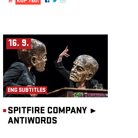
KUP TEĎ!
16. 9.
ENG SUBTITLES
SPITFIRE COMPANY ►
ANTIWORDS