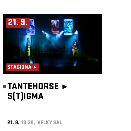
21. 9.
STAGIONA ►
TANTEHORSE ►
S(T)IGMA
21. 9.
19:30, VELKÝ SÁL