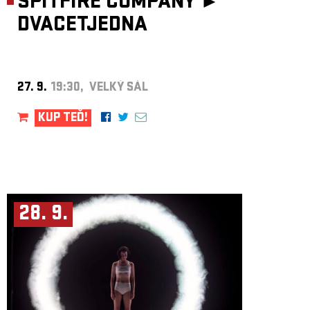
SPITFIRE COMPANY ►
DVACETJEDNA
27. 9.
19:30, VELKÝ SÁL
KUP TEĎ!
28. 9.