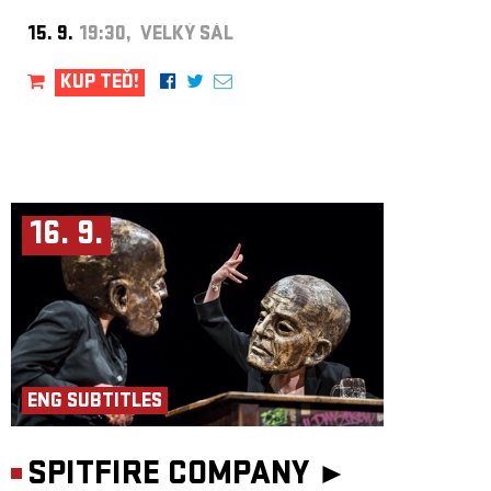
15. 9.
19:30, VELKÝ SÁL
KUP TEĎ!
16. 9.
ENG SUBTITLES
SPITFIRE COMPANY ►