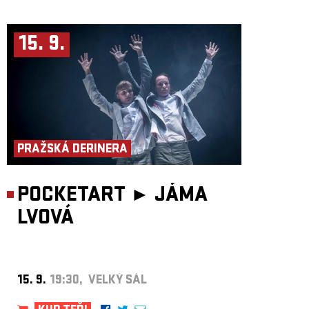
15. 9.
PRAŽSKÁ DERINERA
POCKETART ►
JÁMA
LVOVÁ
15. 9.
19:30, VELKÝ SÁL