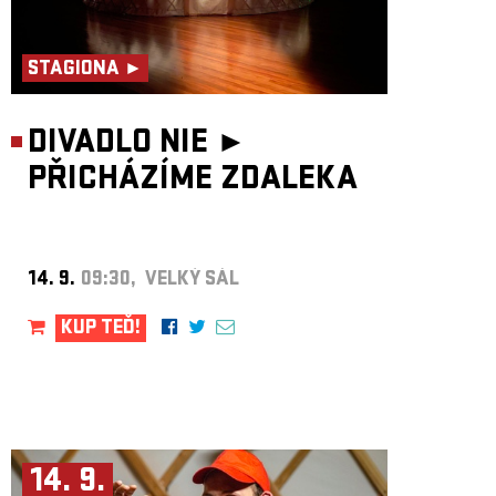
STAGIONA ►
DIVADLO NIE ►
PŘICHÁZÍME ZDALEKA
14. 9.
09:30, VELKÝ SÁL
KUP TEĎ!
14. 9.