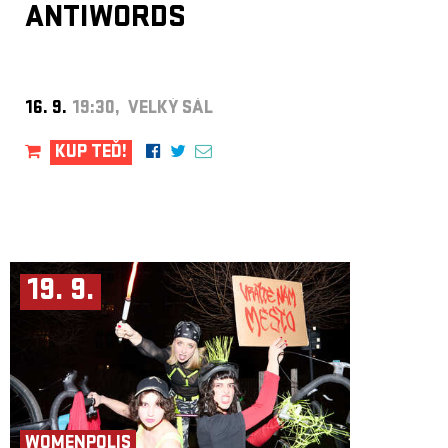
ANTIWORDS
16. 9.
19:30, VELKÝ SÁL
KUP TEĎ!
19. 9.
WOMENPOLIS