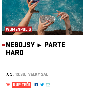
WOMENPOLIS
NEBOJSY ►
PARTE
HARD
7. 9.
19:30, VELKÝ SÁL
KUP TEĎ!