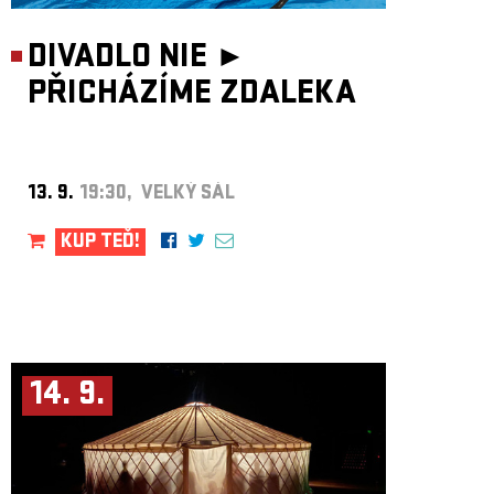
DIVADLO NIE ►
PŘICHÁZÍME ZDALEKA
13. 9.
19:30, VELKÝ SÁL
KUP TEĎ!
14. 9.