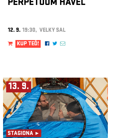
PERPETUUM HAVEL
12. 9.
19:30, VELKÝ SÁL
KUP TEĎ!
13. 9.
STAGIONA ►