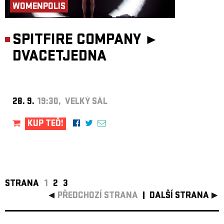
WOMENPOLIS
SPITFIRE COMPANY ►
DVACETJEDNA
28. 9.
19:30, VELKÝ SÁL
KUP TEĎ!
STRANA
1
2
3
PŘEDCHOZÍ STRANA
DALŠÍ STRANA