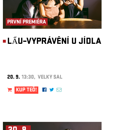
PRVNÍ PREMIÉRA
LẨU–VYPRÁVĚNÍ U JÍDLA
20. 9.
13:30, VELKÝ SÁL
KUP TEĎ!