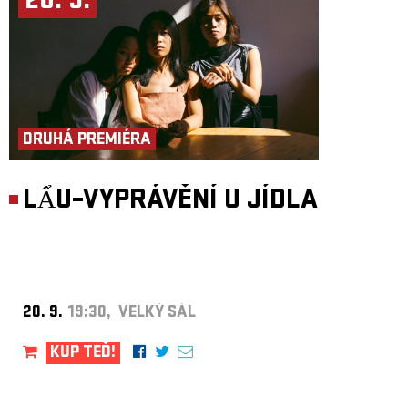
20. 9.
DRUHÁ PREMIÉRA
LẨU–VYPRÁVĚNÍ U JÍDLA
20. 9.
19:30, VELKÝ SÁL
KUP TEĎ!