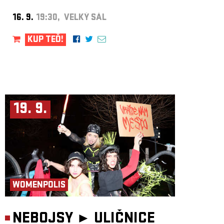
16. 9.
19:30, VELKÝ SÁL
KUP TEĎ!
19. 9.
WOMENPOLIS
NEBOJSY ►
ULIČNICE