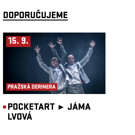
DOPORUČUJEME
15. 9.
PRAŽSKÁ DERINERA
POCKETART ►
JÁMA
LVOVÁ