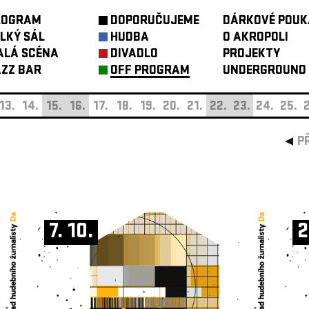
ROGRAM
DOPORUČUJEME
DÁRKOVÉ POUK
LKÝ SÁL
HUDBA
O AKROPOLI
ALÁ SCÉNA
DIVADLO
PROJEKTY
ZZ BAR
OFF PROGRAM
UNDERGROUND
13.
14.
15.
16.
17.
18.
19.
20.
21.
22.
23.
24.
25.
2
P
7. 10.
2