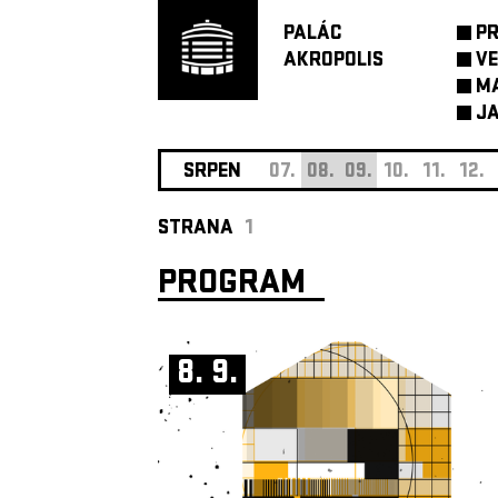
PALÁC
P
AKROPOLIS
VE
M
JA
SRPEN
07.
08.
09.
10.
11.
12.
STRANA
1
PROGRAM
8. 9.