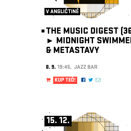
V ANGLIČTINĚ
THE MUSIC DIGEST (36
►
MIDNIGHT SWIMME
& METASTAVY
8. 9.
19:45, JAZZ BAR
KUP TEĎ!
15. 12.