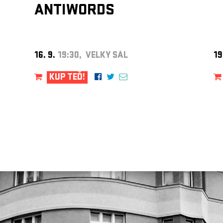
ANTIWORDS
16. 9.
19:30, VELKÝ SÁL
19
KUP TEĎ!