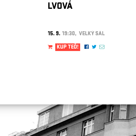
LVOVÁ
15. 9.
19:30, VELKÝ SÁL
KUP TEĎ!