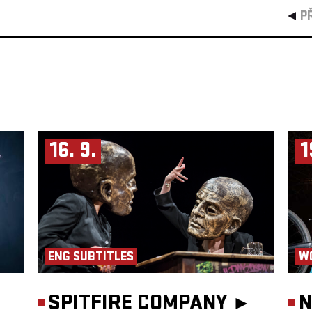
P
16. 9.
1
ENG SUBTITLES
W
SPITFIRE COMPANY ►
N