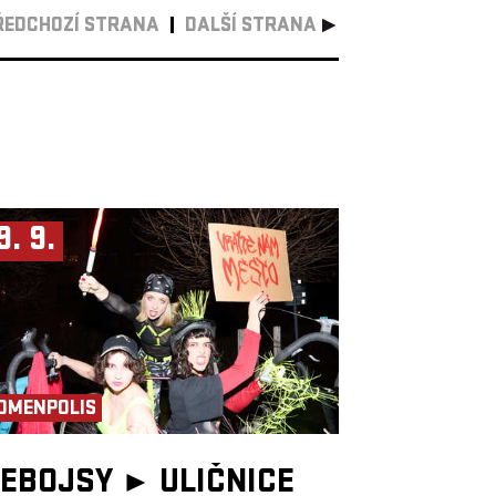
ŘEDCHOZÍ STRANA
DALŠÍ STRANA
9. 9.
OMENPOLIS
EBOJSY ►
ULIČNICE