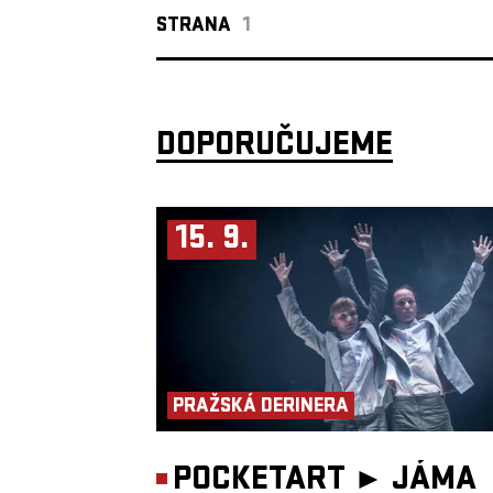
STRANA
1
DOPORUČUJEME
15. 9.
PRAŽSKÁ DERINERA
POCKETART ►
JÁMA