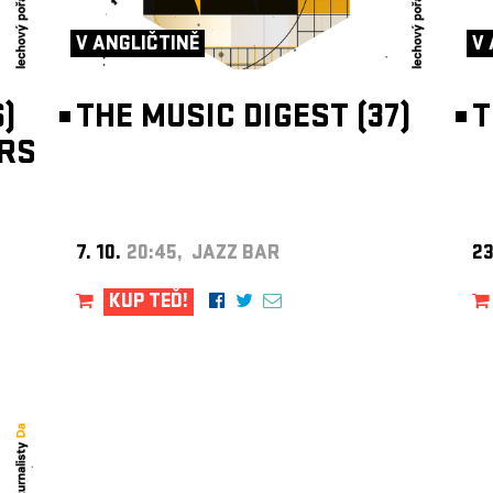
V ANGLIČTINĚ
V 
)
THE MUSIC DIGEST (37)
T
RS
7. 10.
20:45, JAZZ BAR
23
KUP TEĎ!