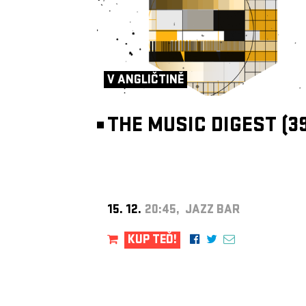
V ANGLIČTINĚ
THE MUSIC DIGEST (39
15. 12.
20:45, JAZZ BAR
KUP TEĎ!