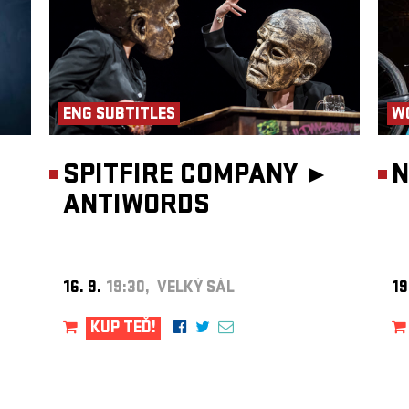
ENG SUBTITLES
W
SPITFIRE COMPANY ►
N
ANTIWORDS
16. 9.
19:30, VELKÝ SÁL
19
KUP TEĎ!