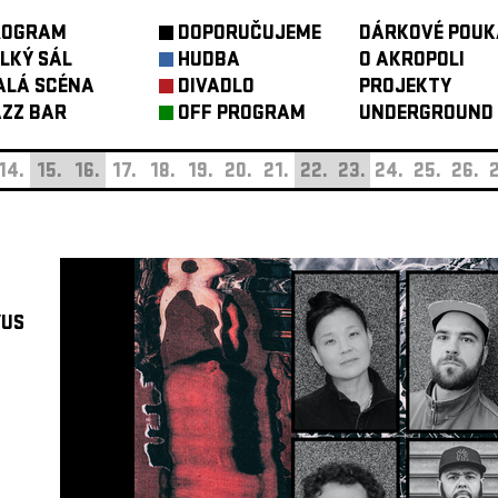
ROGRAM
DOPORUČUJEME
DÁRKOVÉ POUK
LKÝ SÁL
HUDBA
O AKROPOLI
ALÁ SCÉNA
DIVADLO
PROJEKTY
ZZ BAR
OFF PROGRAM
UNDERGROUND
14.
15.
16.
17.
18.
19.
20.
21.
22.
23.
24.
25.
26.
2
/US