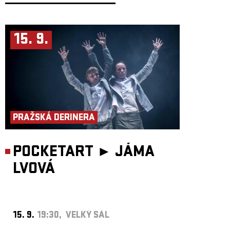
15. 9.
PRAŽSKÁ DERINERA
POCKETART ►
JÁMA
LVOVÁ
15. 9.
19:30, VELKÝ SÁL