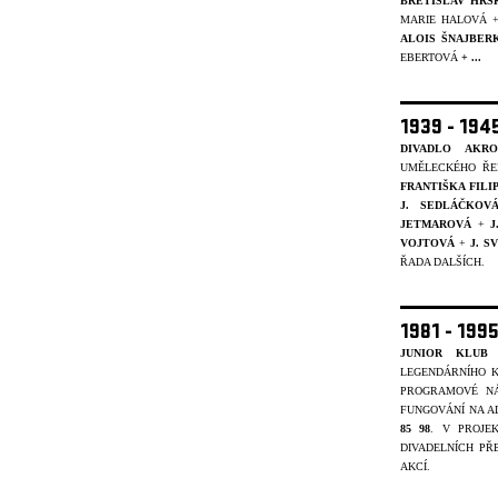
BŘETISLAV HRS
MARIE HALOVÁ 
ALOIS ŠNAJBER
EBERTOVÁ
+ ...
1939 - 19
DIVADLO AKRO
UMĚLECKÉHO ŘE
FRANTIŠKA FIL
J. SEDLÁČKOV
JETMAROVÁ
+
J
VOJTOVÁ
+
J. 
ŘADA DALŠÍCH.
1981 - 199
JUNIOR KLUB 
LEGENDÁRNÍHO K
PROGRAMOVÉ NÁ
FUNGOVÁNÍ NA A
85 98
. V PROJ
DIVADELNÍCH PŘ
AKCÍ.