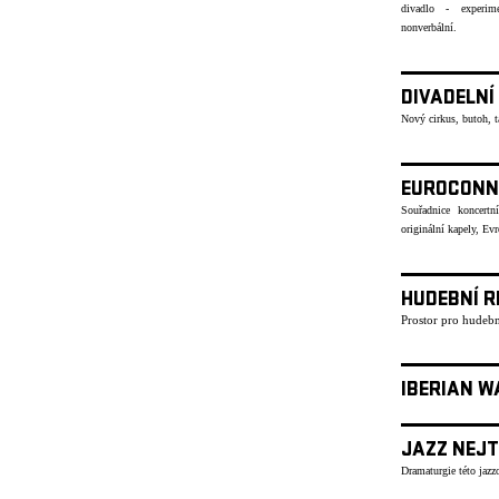
divadlo - experime
nonverbální.
DIVADELNÍ
Nový cirkus, butoh, 
EUROCONN
Souřadnice koncertn
originální kapely, Ev
HUDEBNÍ R
Prostor pro hudebn
IBERIAN W
JAZZ NEJT
Dramaturgie této jazzo