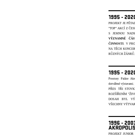
1995 - 20
PROJEKT JE PĚT
"TOP" AKCÍ Z ČE
S JEMNOU NADS
VÝZNAMNÉ ČÁS
ČINNOSTI
. V PR
NA TĚCH KONCER
R
ŮZNÝCH ŽÁNR
Ů.
1995 - 202
Prostory Paláce Akr
dotvářené výstavami
PŘES TŘI STOV
ROZŠÍŘENÍM "ŽIV
DOSAH BYL VÝ
VŠECHNY VÝTVARN
1996 - 20
AKROPOLI
PROJEKT JUNIOR