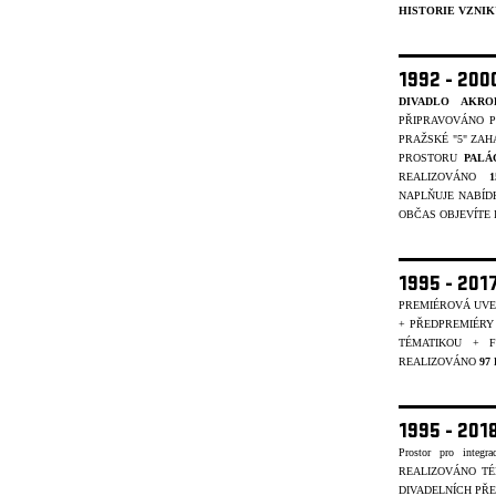
HISTORIE VZNIK
1992 - 20
DIVADLO AKRO
PŘIPRAVOVÁNO P
PRAŽSKÉ "5" ZAH
PROSTORU
PALÁ
REALIZOVÁNO
NAPLŇUJE NABÍD
OBČAS OBJEVÍTE I 
1995 - 201
PREMIÉROVÁ UVE
+ PŘEDPREMIÉRY
TÉMATIKOU + 
REALIZOVÁNO
97
1995 - 20
Prostor pro integr
REALIZOVÁNO T
DIVADELNÍCH PŘE