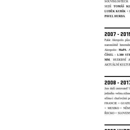
SOUVISLOSTECH.
SEDÍ:
TOMÁŠ K
LUDĚK KUBÍK
+
PAVEL HURDA
.
2007 - 20
Palác Akropolis pů
staromódně hmotném
Akropolis:
MaPA
. A
ČÍSEL - 1.380 S
MM
. HUDEBNÍ A
AKTUÁLNÍ KULTUR
2008 - 20
Jste duší cestovatel
jediného večera stihn
očima i chuťovými p
FRANCIE + GUATE
+ MEXIKO + NĚ
ŘECKO + SLOVENS