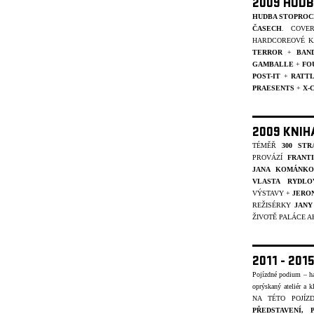
2009 HUDB
HUDBA STOPROC
ČASECH
. COVE
HARDCOREOVÉ K
TERROR
+
BAN
GAMBALLE
+
FO
POST-IT
+
RATT
PRAESENTS
+
X-
2009 KNIH
TÉMĚŘ
300 STR
PROVÁZÍ
FRANT
JANA KOMÁNKO
VLASTA RYDLO
VÝSTAVY +
JERO
REŽISÉRKY
JANY
ŽIVOTĚ PALÁCE A
2011 - 20
Pojízdné podium – ha
oprýskaný ateliér a k
NA TÉTO POJÍ
PŘEDSTAVENÍ,