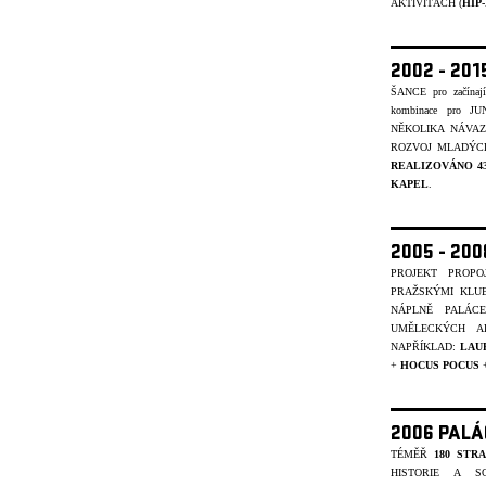
AKTIVITÁCH (
HIP
2002 - 201
ŠANCE pro začínajíc
kombinace pro J
NĚKOLIKA NÁVA
ROZVOJ MLADÝCH
REALIZOVÁNO 4
KAPEL
.
2005 - 20
PROJEKT PROP
PRAŽSKÝMI KLU
NÁPLNĚ PALÁC
UMĚLECKÝCH A
NAPŘÍKLAD:
LAU
+
HOCUS POCUS
2006 PALÁ
TÉMĚŘ
180 STR
HISTORIE A S