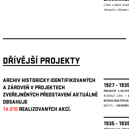
Cílem a náplní projek
Akropolis s důrazem n
DŘÍVĚJŠÍ PROJEKTY
ARCHIV HISTORICKY IDENTIFIKOVANÝCH
1927 - 19
A ZÁROVEŇ V PROJEKTECH
PROKOP LAICH
ZVEŘEJNĚNÝCH PŘEDSTAVENÍ AKTUÁLNĚ
RUDOLF LINC +
BÖHM-HRUŠÍNS
OBSAHUJE
BEYVL
+
HERMÍN
14.010
REALIZOVANÝCH AKCÍ.
1935 - 19