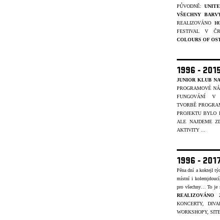
PŮVODNĚ:
UNIT
VŠECHNY BARV
REALIZOVÁNO
1
FESTIVAL V Č
COLOURS OF OS
1996 - 201
JUNIOR KLUB NA
PROGRAMOVÉ NÁP
FUNGOVÁNÍ V 
TVORBĚ
PROGRAM
PROJEKTU BYLO
ALE NAJDEME ZD
AKTIVITY ...
1996 - 201
Pěna dní a koktejl t
místní i kolemjdouc
pro všechny… To je
REALIZOVÁNO 
KONCERTY, DIVA
WORKSHOPY, SITE-