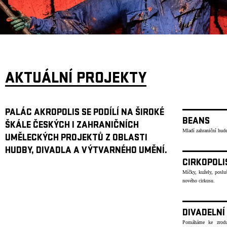
ARCHIV
NEWSLETT
AKTUÁLNÍ PROJEKTY
PALÁC AKROPOLIS SE PODÍLÍ NA ŠIROKÉ
BEANS
ŠKÁLE ČESKÝCH I ZAHRANIČNÍCH
Mladí zahraniční hude
UMĚLECKÝCH PROJEKTŮ Z OBLASTI
HUDBY, DIVADLA A VÝTVARNÉHO UMĚNÍ.
CIRKOPOLI
Míčky, kužely, poslu
nového cirkusu.
DIVADELNÍ
Pomáháme ke zrodu