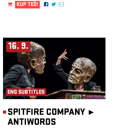
KUP TEĎ!
16. 9.
ENG SUBTITLES
SPITFIRE COMPANY ►
ANTIWORDS