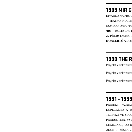
1989 MIR 
DIVADLO NA PRO
+ TEATRO NUCL
ÓSMEGO DNIA
/P
/RU
+ BOLESLAV 
25 PŘEDSTAVENÍ
KONCERTŮ A DIV
1990 THE 
Projekt v rekonst
Projekt v rekonst
Projekt v rekonst
1991 - 19
PROJEKT VZNI
KOPECKÉHO A B
TELEVIZÍ VE SP
PRODUCTION. VÝC
CHMELNICI, OD R
AKCE I MÍSTA J