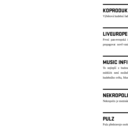
KOPRODUK
Výběrová hudební řad
LIVEUROPE
První pan-evropská i
propagovat nově vzni
MUSIC INF
To nejlepší z budou
médiích není možné
hudebního světa, Musi
NEKROPOL
Nekropolis je mezinár
PULZ
Pulz představuje osob