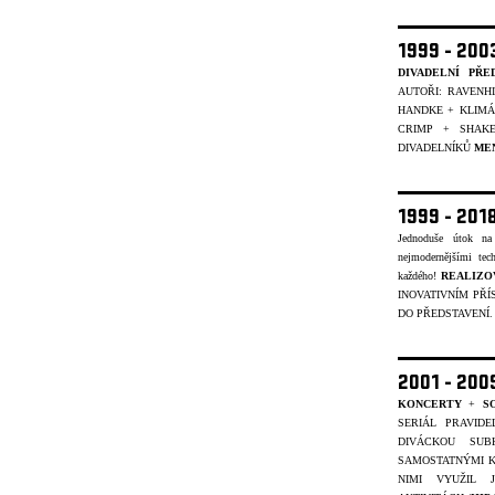
1999 - 20
DIVADELNÍ PŘE
AUTOŘI: RAVENH
HANDKE + KLIMÁČ
CRIMP + SHAK
DIVADELNÍKŮ
ME
1999 - 201
Jednoduše útok na
nejmodernějšími tec
každého!
REALIZO
INOVATIVNÍM PŘÍ
DO PŘEDSTAVENÍ
2001 - 20
KONCERTY
+
S
SERIÁL PRAVID
DIVÁCKOU SUB
SAMOSTATNÝMI K
NIMI VYUŽIL 