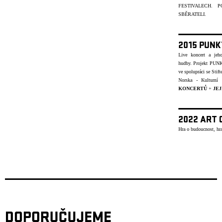
FESTIVALECH.
SBĚRATELI.
2015 PUNK
Live koncert a jeh
hudby.
Projekt PUNK
ve spolupráci se Stif
Norska - Kulturn
KONCERTŮ
+
JEJ
2022 ART 
Hra o budoucnost, hra
DOPORUČUJEME