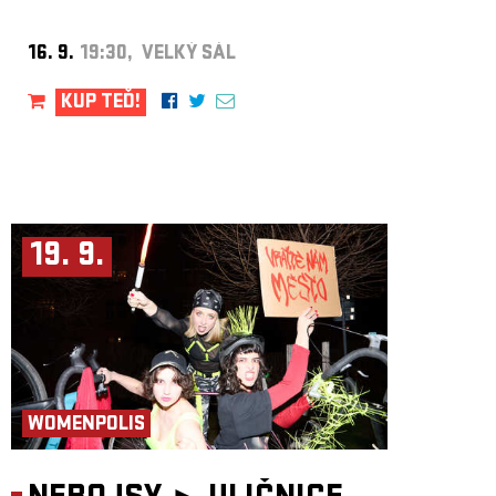
16. 9.
19:30, VELKÝ SÁL
KUP TEĎ!
19. 9.
WOMENPOLIS