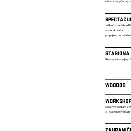
elektroniky přes rap
SPECTACU
Jedinečný multimediáln
moderní vážné... , 
propojeno do pořád
STAGIONA
Reprízy toho nejlepší
WOODOO
WORKSHO
Kreativní edukace v 
Z, poslechové pořady
ZAHRANIČ