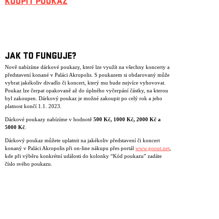
KOUPIT POUKAZ
JAK TO FUNGUJE?
Nově nabízíme dárkové poukazy, které lze využít na všechny koncerty a
představení konané v Paláci Akropolis. S poukazem si obdarovaný může
vybrat jakékoliv divadlo či koncert, který mu bude nejvíce vyhovovat.
Poukaz lze čerpat opakovaně až do úplného vyčerpání částky, na kterou
byl zakoupen. Dárkový poukaz je možné zakoupit po celý rok a jeho
platnost končí 1.1. 2023.
Dárkové poukazy nabízíme v hodnotě
500 K
č
, 1000 K
č
, 2000 K
č
a
5000 K
č
.
Dárkový poukaz můžete uplatnit na jakékoliv představení či koncert
konaný v Paláci Akropolis při on-line nákupu přes portál
www.goout.net
,
kde při výběru konkrétní události do kolonky “Kód poukazu” zadáte
číslo svého poukazu.