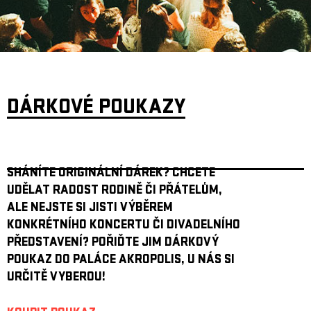
ARCHIV
NEWSLETT
DÁRKOVÉ POUKAZY
SHÁNÍTE ORIGINÁLNÍ DÁREK? CHCETE
UDĚLAT RADOST RODINĚ ČI PŘÁTELŮM,
ALE NEJSTE SI JISTI VÝBĚREM
KONKRÉTNÍHO KONCERTU ČI DIVADELNÍHO
PŘEDSTAVENÍ? POŘIĎTE JIM DÁRKOVÝ
POUKAZ DO PALÁCE AKROPOLIS, U NÁS SI
URČITĚ VYBEROU!