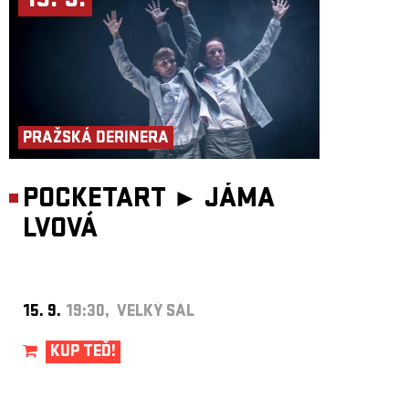
15. 9.
PRAŽSKÁ DERINERA
POCKETART ►
JÁMA
LVOVÁ
15. 9.
19:30, VELKÝ SÁL
KUP TEĎ!