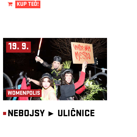
KUP TEĎ!
19. 9.
WOMENPOLIS
NEBOJSY ►
ULIČNICE