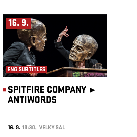
16. 9.
ENG SUBTITLES
SPITFIRE COMPANY ►
ANTIWORDS
16. 9.
19:30, VELKÝ SÁL