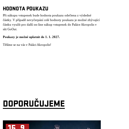
HODNOTA POUKAZU
Při nákupu vstupenek bude hodnota poukazu odečtena z výsledné
částky. V případě nevyčerpání celé hodnoty poukazu je možné zbývající
částku využít pro další on-line nákup vstupenek do Paláce Akropolis v
síti GoOut.
Poukazy je mo
ž
n
é
uplatnit do 1. 1. 2027.
Těšíme se na vás v Paláci Akropolis!
DOPORUČUJEME