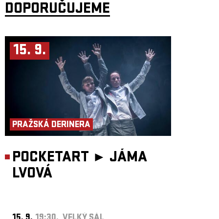
známí intenzivními živými vystoupeními plnými syntezátorů, pulsujících
DOPORUČUJEME
beatů a festivalové energie. Na kontě mají koncerty na největších
světových festivalech i remixy pro řadu výrazných jmen elektronické
i indie scény. S novým albem
Optimism
potvrzují, že jejich hudba má
stále stejnou schopnost roztančit publikum po celém světě.
15. 9.
PRAŽSKÁ DERINERA
POCKETART ►
JÁMA
LVOVÁ
15. 9.
19:30, VELKÝ SÁL