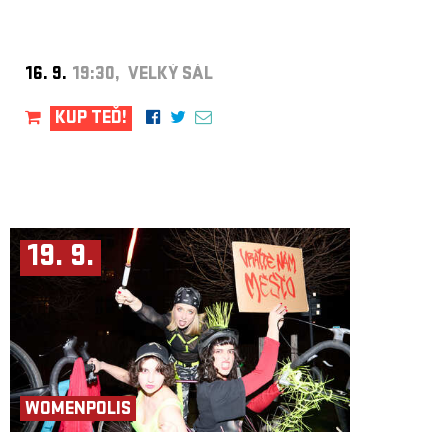
16. 9.
19:30, VELKÝ SÁL
KUP TEĎ!
19. 9.
WOMENPOLIS