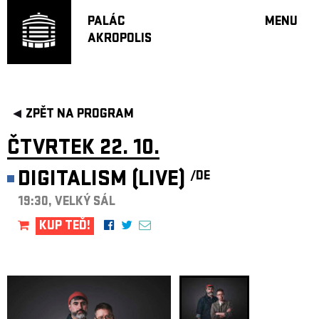
PALÁC
MENU
AKROPOLIS
PROGRA
VELKÝ S
MALÁ S
JAZZ BA
ZPĚT NA PROGRAM
DOPORU
ČTVRTEK 22. 10.
HUDBA
DIVADLO
DIGITALISM (LIVE)
/DE
OFF PR
19:30, VELKÝ SÁL
DÁRKOVÉ 
KUP TEĎ!
PROJEKTY
UNDERGRO
KONTAKTY
NEWSLETT