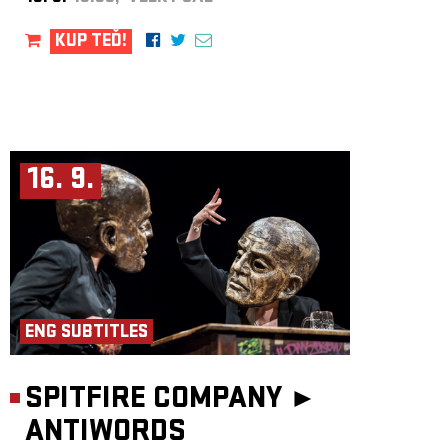
KUP TEĎ!
16. 9.
ENG SUBTITLES
SPITFIRE COMPANY ►
ANTIWORDS