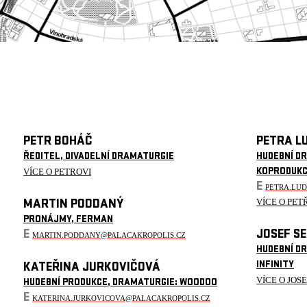
PETR BOHÁČ
PETRA L
ŘEDITEL, DIVADELNÍ DRAMATURGIE
HUDEBNÍ D
VÍCE O PETROVI
KOPRODUK
E
PETRA.LU
VÍCE O PET
MARTIN PODDANÝ
PRONÁJMY, FERMAN
E
JOSEF S
MARTIN.PODDANY@PALACAKROPOLIS.CZ
HUDEBNÍ D
INFINITY
KATEŘINA JURKOVIČOVÁ
VÍCE O JOS
HUDEBNÍ PRODUKCE, DRAMATURGIE: WOODOO
E
KATERINA.JURKOVICOVA@PALACAKROPOLIS.CZ