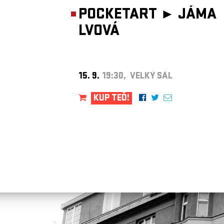
POCKETART ►
JÁMA
LVOVÁ
15. 9.
19:30, VELKÝ SÁL
KUP TEĎ!