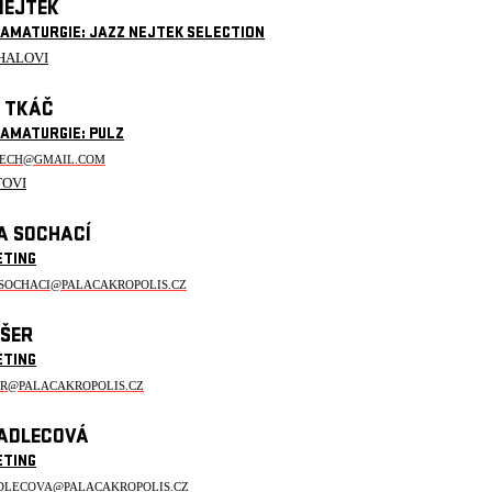
NEJTEK
RAMATURGIE: JAZZ NEJTEK SELECTION
HALOVI
 TKÁČ
RAMATURGIE: PULZ
TECH@GMAIL.COM
TOVI
A SOCHACÍ
ETING
.SOCHACI@PALACAKROPOLIS.CZ
IŠER
ETING
ER@PALACAKROPOLIS.CZ
ADLECOVÁ
ETING
DLECOVA@PALACAKROPOLIS.CZ