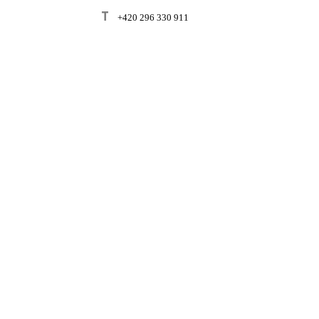
T
+420 296 330 911