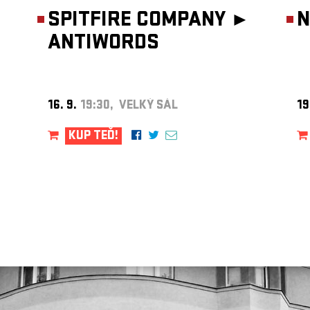
SPITFIRE COMPANY ►
N
ANTIWORDS
16. 9.
19:30, VELKÝ SÁL
19
KUP TEĎ!