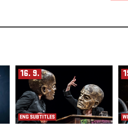
16. 9.
1
ENG SUBTITLES
W