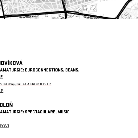
UDVÍKOVÁ
RAMATURGIE: EUROCONNECTIONS, BEANS,
CE
DVIKOVA@PALACAKROPOLIS.CZ
ŘE
EDLOŇ
RAMATURGIE: SPECTACULARE, MUSIC
EFOVI