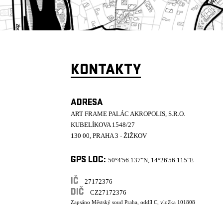
KONTAKTY
ADRESA
ART FRAME PALÁC AKROPOLIS, S.R.O.
KUBELÍKOVA 1548/27
130 00, PRAHA 3 - ŽIŽKOV
GPS LOC:
50°4'56.137"N, 14°26'56.115"E
IČ
27172376
DIČ
CZ27172376
Zapsáno Městský soud Praha, oddíl C, vložka 101808