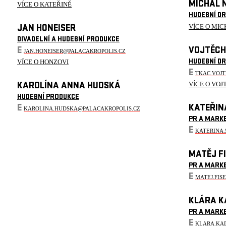
MICHAL 
VÍCE O KATEŘINĚ
HUDEBNÍ D
VÍCE O MIC
JAN HONEISER
DIVADELNÍ A HUDEBNÍ PRODUKCE
E
VOJTĚCH
JAN.HONEISER@PALACAKROPOLIS.CZ
VÍCE O HONZOVI
HUDEBNÍ D
E
TKAC.VOJ
VÍCE O VOJ
KAROLÍNA ANNA HUDSKÁ
HUDEBNÍ PRODUKCE
E
KATEŘIN
KAROLINA.HUDSKA@PALACAKROPOLIS.CZ
PR A MARK
E
KATERINA
MATĚJ F
PR A MARK
E
MATEJ.FIS
KLÁRA K
PR A MARK
E
KLARA.KA