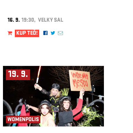
16. 9.
19:30, VELKÝ SÁL
KUP TEĎ!
19. 9.
WOMENPOLIS