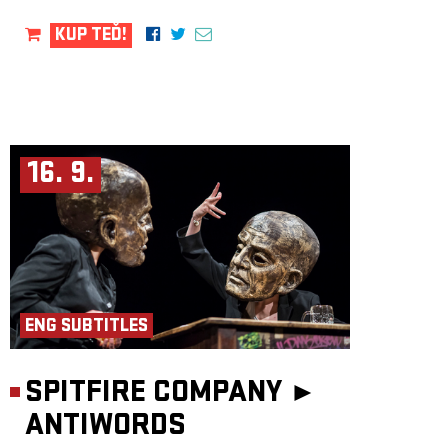
KUP TEĎ!
16. 9.
ENG SUBTITLES
SPITFIRE COMPANY ►
ANTIWORDS