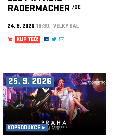
RADERMACHER
/DE
24. 9. 2026
19:30, VELKÝ SÁL
KUP TEĎ!
25. 9. 2026
KOPRODUKCE ►