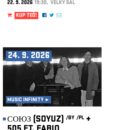
22. 9. 2026
19:30, VELKÝ SÁL
KUP TEĎ!
24. 9. 2026
MUSIC INFINITY ►
СОЮЗ (SOYUZ)
+
/BY
/PL
505 FT. FABIO