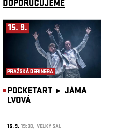
DOPORUČUJEME
15. 9.
PRAŽSKÁ DERINERA
POCKETART ►
JÁMA
LVOVÁ
15. 9.
19:30, VELKÝ SÁL