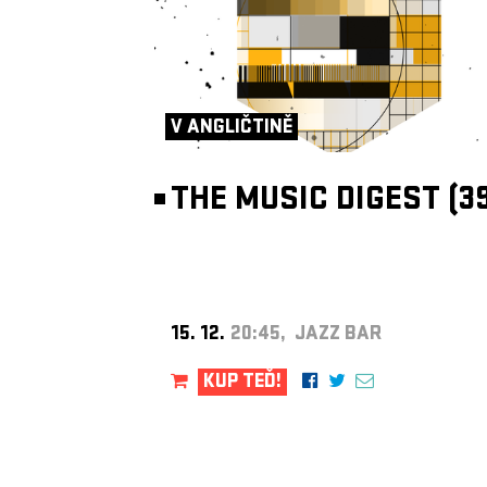
V ANGLIČTINĚ
THE MUSIC DIGEST (39
15. 12.
20:45, JAZZ BAR
KUP TEĎ!