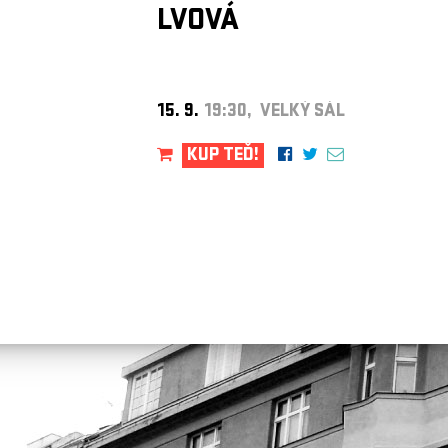
LVOVÁ
15. 9.
19:30, VELKÝ SÁL
KUP TEĎ!