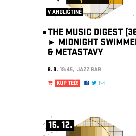
V ANGLIČTINĚ
THE MUSIC DIGEST (36
►
MIDNIGHT SWIMME
& METASTAVY
8. 9.
19:45, JAZZ BAR
KUP TEĎ!
15. 12.