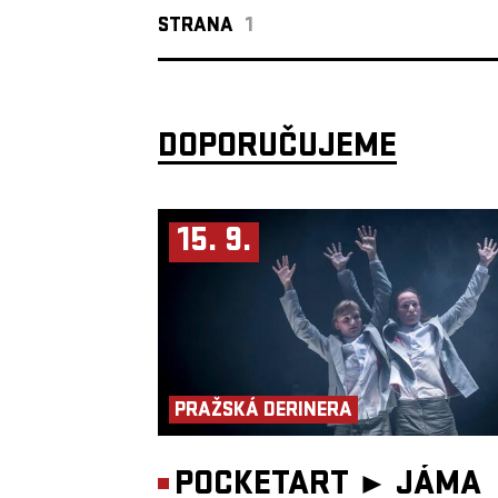
STRANA
1
DOPORUČUJEME
15. 9.
PRAŽSKÁ DERINERA
POCKETART ►
JÁMA