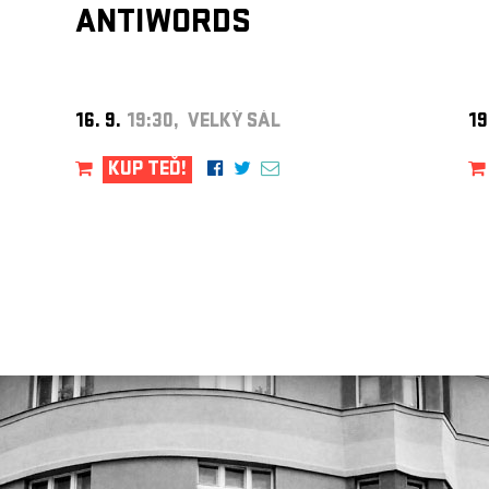
ANTIWORDS
16. 9.
19:30, VELKÝ SÁL
19
KUP TEĎ!