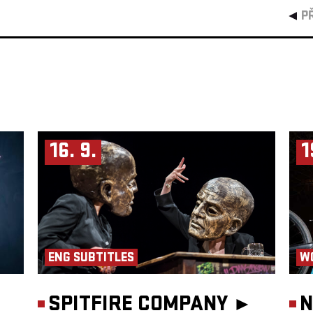
P
16. 9.
1
ENG SUBTITLES
W
SPITFIRE COMPANY ►
N