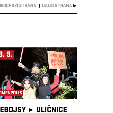
ŘEDCHOZÍ STRANA
DALŠÍ STRANA
9. 9.
OMENPOLIS
EBOJSY ►
ULIČNICE