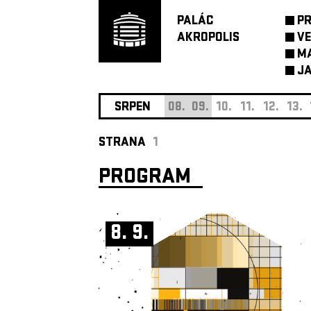
PALÁC
P
AKROPOLIS
VE
M
JA
SRPEN
08.
09.
10.
11.
12.
13.
STRANA
1
PROGRAM
8. 9.