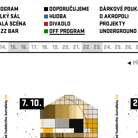
ROGRAM
DOPORUČUJEME
DÁRKOVÉ POUK
LKÝ SÁL
HUDBA
O AKROPOLI
ALÁ SCÉNA
DIVADLO
PROJEKTY
ZZ BAR
OFF PROGRAM
UNDERGROUND
14.
15.
16.
17.
18.
19.
20.
21.
22.
23.
24.
25.
26.
2
P
7. 10.
2