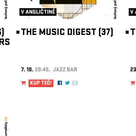
V ANGLIČTINĚ
V 
)
THE MUSIC DIGEST (37)
T
RS
7. 10.
20:45, JAZZ BAR
23
KUP TEĎ!