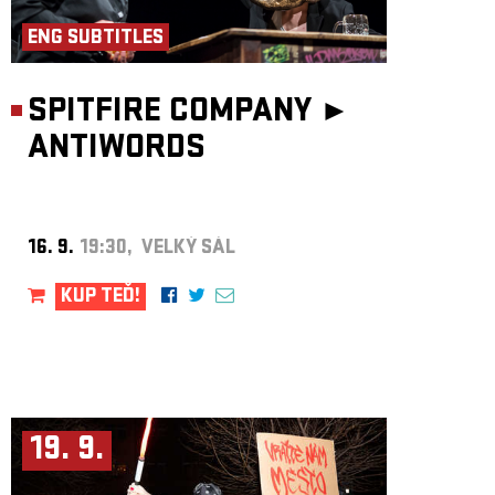
ENG SUBTITLES
SPITFIRE COMPANY ►
ANTIWORDS
16. 9.
19:30, VELKÝ SÁL
KUP TEĎ!
19. 9.