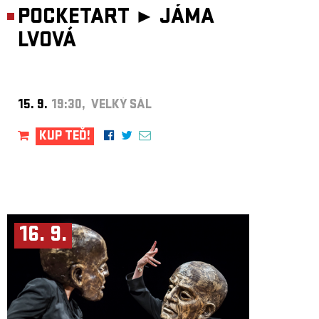
POCKETART ►
JÁMA
LVOVÁ
15. 9.
19:30, VELKÝ SÁL
KUP TEĎ!
16. 9.