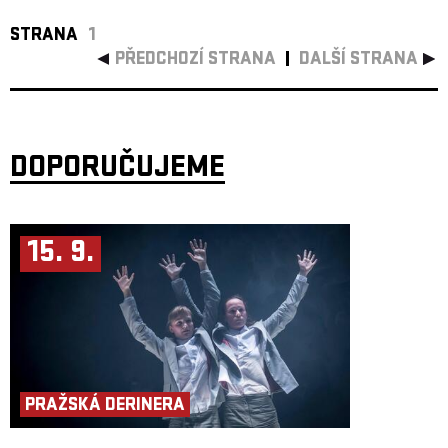
STRANA
1
PŘEDCHOZÍ STRANA
DALŠÍ STRANA
DOPORUČUJEME
15. 9.
PRAŽSKÁ DERINERA