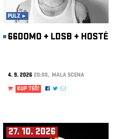
ARCHIV
NEWSLETT
PULZ ►
66DOMO
+
LDSB
+
HOSTÉ
4. 9. 2026
20:00, MALÁ SCÉNA
KUP TEĎ!
27. 10. 2026