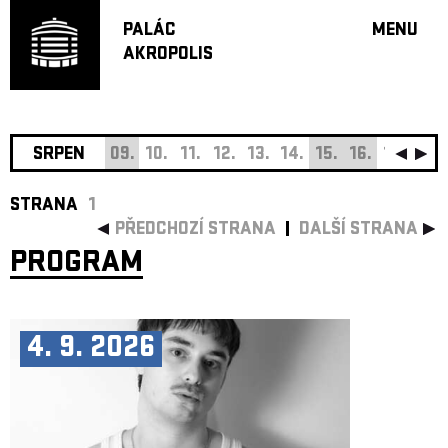
PALÁC
MENU
AKROPOLIS
PROGRA
VELKÝ S
MALÁ S
JAZZ BA
SRPEN
09.
10.
11.
12.
13.
14.
15.
16.
17.
18.
DOPORU
STRANA
1
HUDBA
PŘEDCHOZÍ STRANA
DALŠÍ STRANA
DIVADLO
PROGRAM
OFF PR
DÁRKOVÉ 
O AKROPOL
4. 9. 2026
PROJEKTY
UNDERGRO
KONTAKTY