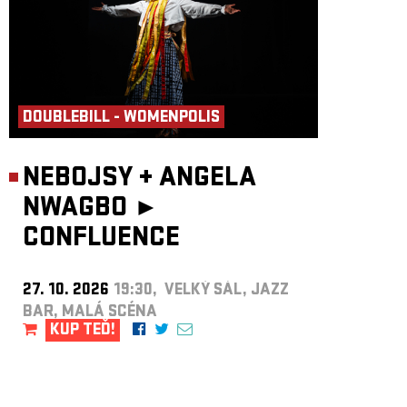
DOUBLEBILL - WOMENPOLIS
NEBOJSY
+
ANGELA
NWAGBO ►
CONFLUENCE
27. 10. 2026
19:30, VELKÝ SÁL, JAZZ
BAR, MALÁ SCÉNA
KUP TEĎ!