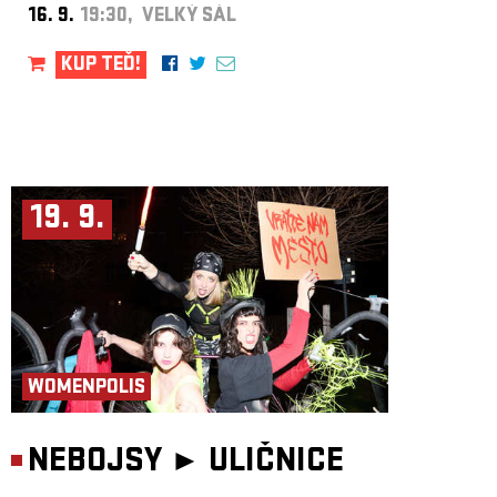
16. 9.
19:30, VELKÝ SÁL
KUP TEĎ!
19. 9.
WOMENPOLIS
NEBOJSY ►
ULIČNICE