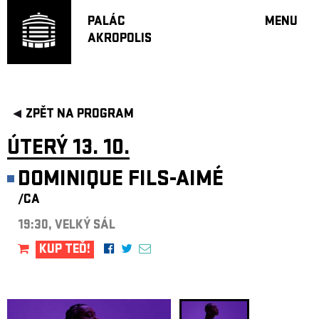
PALÁC
MENU
AKROPOLIS
PROGRA
VELKÝ S
MALÁ S
JAZZ BA
ZPĚT NA PROGRAM
DOPORU
ÚTERÝ 13. 10.
HUDBA
DIVADLO
DOMINIQUE FILS-AIMÉ
OFF PR
/CA
DÁRKOVÉ 
19:30, VELKÝ SÁL
PROJEKTY
KUP TEĎ!
UNDERGRO
KONTAKTY
NEWSLETT