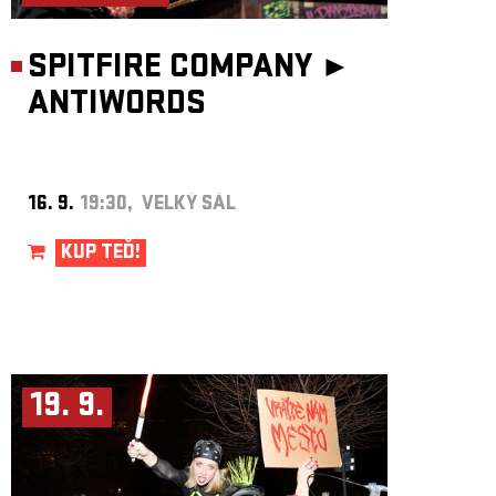
SPITFIRE COMPANY ►
ANTIWORDS
16. 9.
19:30, VELKÝ SÁL
KUP TEĎ!
19. 9.