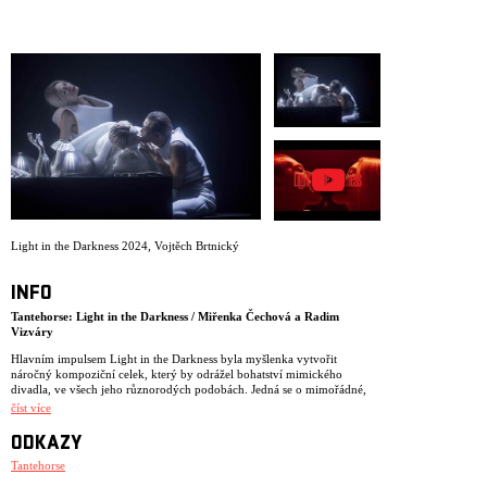
ARCHIV
NEWSLETT
Light in the Darkness 2024
,
Vojtěch Brtnický
INFO
Tantehorse: Light in the Darkness / Miřenka Čechová a Radim
Vizváry
Hlavním impulsem Light in the Darkness byla myšlenka vytvořit
náročný kompoziční celek, který by odrážel bohatství mimického
divadla, ve všech jeho různorodých podobách. Jedná se o mimořádné,
teatrálně expresivní zpracování vysoce výtvarných obrazů smrti, lásky a
číst více
pekla, v čele s technicky precizním tělesným vyjádřením, využívajícím
kromě techniky současného mimu a tance, též objekty, loutky a masky.
ODKAZY
Tvůrci se inspirovali Dantovým Peklem, úryvky z Markýze de Sada,
stejně jako duchovním přesahem Bachovy Umění figy.
Tantehorse