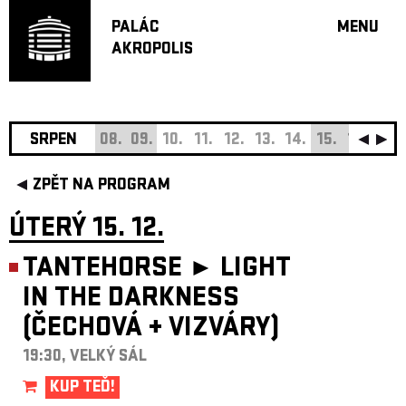
PALÁC
MENU
AKROPOLIS
PROGRA
VELKÝ S
MALÁ S
JAZZ BA
SRPEN
08.
09.
10.
11.
12.
13.
14.
15.
16.
17.
DOPORU
ZPĚT NA PROGRAM
HUDBA
DIVADLO
ÚTERÝ 15. 12.
OFF PR
TANTEHORSE ►
LIGHT
DÁRKOVÉ 
IN THE DARKNESS
O AKROPOL
(ČECHOVÁ
+
VIZVÁRY)
PROJEKTY
UNDERGRO
19:30, VELKÝ SÁL
KONTAKTY
KUP TEĎ!