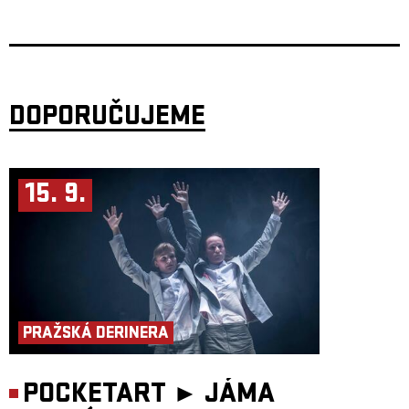
Poetika celého díla jde od surrealismu a dekadence přes prvky rokoka a
manýrismu, až po výjevy připomínají první obrazy Salvadora Dalího,
Giorgia De Chiraca nebo filmy Jana Švankmajera, Ingmara Bergmana
či Petera Greenawaye.
Jedná se o ojedinělý počin dvou renomovaných tvůrců, choreografů,
režisérů a performerů, Miřenky Čechové a Radima Vizváryho, kteří se po
desetileté odmlce vrací na společné jeviště.
DOPORUČUJEME
Z ohlasů:
„Pokud bych psal jen jednoslovné hodnocení, řekl bych: “úžasné.“
Justin
Schneider, DC Metro (Washington DC)
„Prokofiev řekl, že mrtví nedokáží tančit, když slovně vyjádřil pochyby
15. 9.
nad závěrem svého baletu Romeo a Julie. Ale zřejmě netušil o čem
hovoří.“
Sarah Kaufmann, Washington Post
„Ztělesňují pokladnici fyzicky expresivního divadelního umění“
, Sarah
Halzack, Washington Post
Kredity:
Autoři a performeři: Miřenka Čechová, Radim Vizváry
Režijně-dramaturgická spolupráce: Petr Boháč
Hudba: Matouš Hekela
Scéna a kostýmy: Lucia Škandíková, Petra Vlachynská
PRAŽSKÁ DERINERA
Light design: Martin Špetlík, Jiří Šmirk Produkce: Jan Honeiser
POCKETART ►
JÁMA