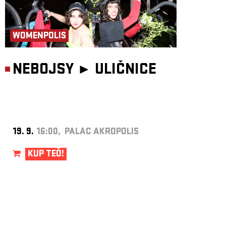
WOMENPOLIS
NEBOJSY ►
ULIČNICE
19. 9.
16:00, PALÁC AKROPOLIS
KUP TEĎ!