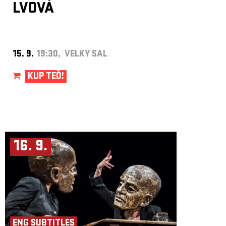
LVOVÁ
15. 9.
19:30, VELKÝ SÁL
KUP TEĎ!
16. 9.
ENG SUBTITLES