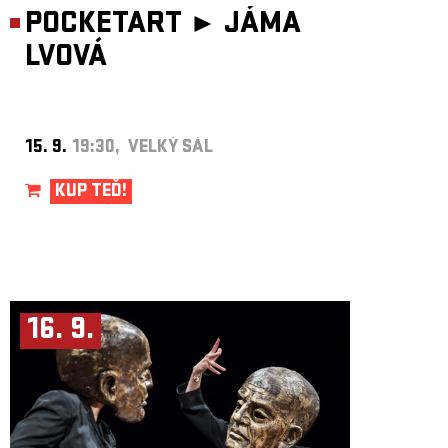
POCKETART ►
JÁMA
LVOVÁ
15. 9.
19:30, VELKÝ SÁL
KUP TEĎ!
16. 9.