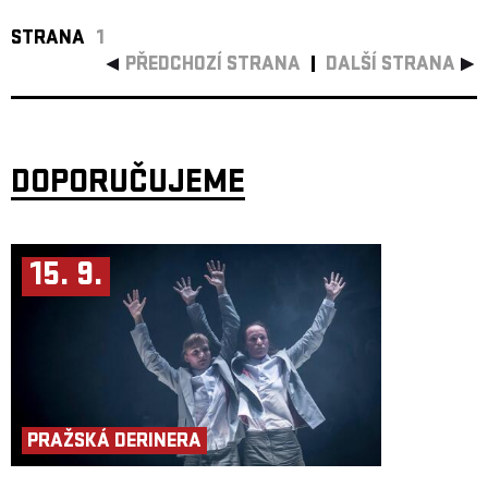
STRANA
1
PŘEDCHOZÍ STRANA
DALŠÍ STRANA
DOPORUČUJEME
15. 9.
PRAŽSKÁ DERINERA