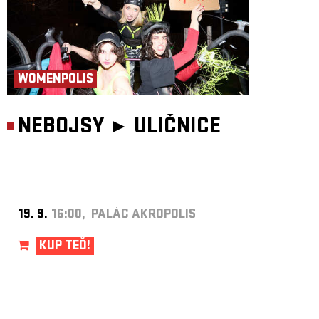
WOMENPOLIS
NEBOJSY ►
ULIČNICE
19. 9.
16:00, PALÁC AKROPOLIS
KUP TEĎ!