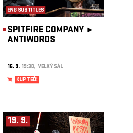
ENG SUBTITLES
SPITFIRE COMPANY ►
ANTIWORDS
16. 9.
19:30, VELKÝ SÁL
KUP TEĎ!
19. 9.