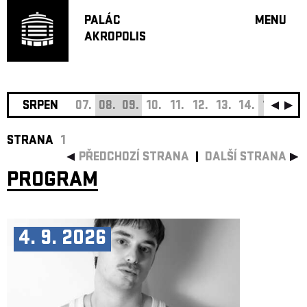
PALÁC
MENU
AKROPOLIS
PROGRA
VELKÝ S
MALÁ S
JAZZ BA
SRPEN
07.
08.
09.
10.
11.
12.
13.
14.
15.
16.
DOPORU
STRANA
1
HUDBA
PŘEDCHOZÍ STRANA
DALŠÍ STRANA
DIVADLO
PROGRAM
OFF PR
DÁRKOVÉ 
O AKROPOL
4. 9. 2026
PROJEKTY
UNDERGRO
KONTAKTY