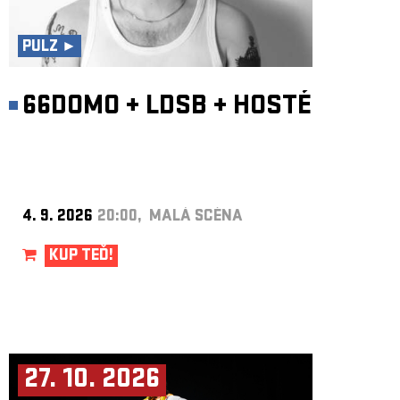
ARCHIV
NEWSLETT
PULZ ►
66DOMO
+
LDSB
+
HOSTÉ
4. 9. 2026
20:00, MALÁ SCÉNA
KUP TEĎ!
27. 10. 2026