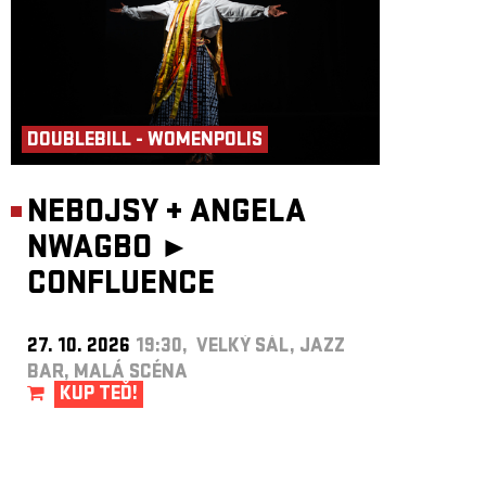
DOUBLEBILL - WOMENPOLIS
NEBOJSY
+
ANGELA
NWAGBO ►
CONFLUENCE
27. 10. 2026
19:30, VELKÝ SÁL, JAZZ
BAR, MALÁ SCÉNA
KUP TEĎ!