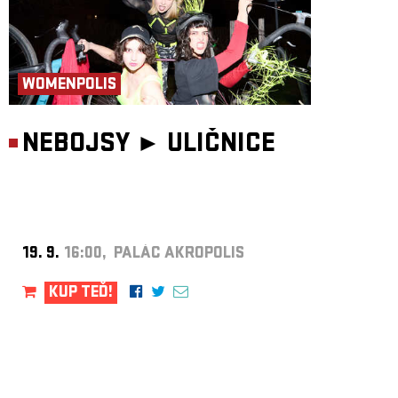
WOMENPOLIS
NEBOJSY ►
ULIČNICE
19. 9.
16:00, PALÁC AKROPOLIS
KUP TEĎ!