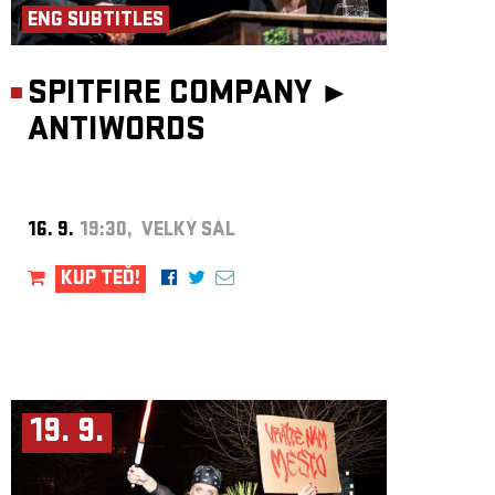
ENG SUBTITLES
SPITFIRE COMPANY ►
ANTIWORDS
16. 9.
19:30, VELKÝ SÁL
KUP TEĎ!
19. 9.