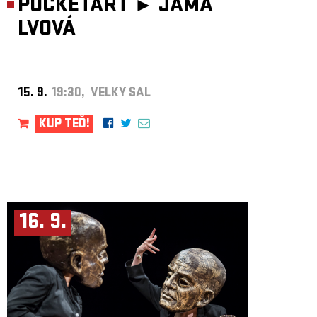
POCKETART ►
JÁMA
LVOVÁ
15. 9.
19:30, VELKÝ SÁL
KUP TEĎ!
16. 9.