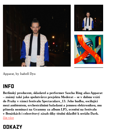
ARCHIV
NEWSLETT
Apparat
,
by Isabell Dyu
INFO
Berlínský producent, skladatel a performer Sascha Ring alias Apparat
– známý také jako spolutvůrce projektu Moderat – se v dubnu vrátí
do Prahy v rámci festivalu Spectaculare_13. Jeho hudba, oscilující
mezi ambientem, orchestrálními baladami a jemnou elektronikou, mu
přinesla nominaci na Grammy za album LP5, ocenění na festivalu
v Benátkách i celosvětový zásah díky titulní skladbě k seriálu Dark.
Po úspěšném posledním albu a světovém turné s Moderat nastal čas na
číst více
nový sólo projekt a chystané album
A Hum Of Maybe
. Novou desku
uslyší pražské publikum ještě před jejím vydáním – v podobě, která
ODKAZY
slibuje Apparatův typický mix hloubky, vrstvených detailů a