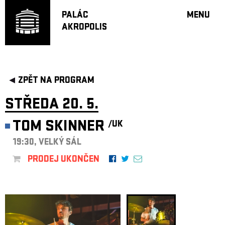
PALÁC
MENU
AKROPOLIS
PROGRA
VELKÝ S
MALÁ S
JAZZ BA
ZPĚT NA PROGRAM
DOPORU
STŘEDA 20. 5.
HUDBA
DIVADLO
TOM SKINNER
/UK
OFF PR
19:30, VELKÝ SÁL
DÁRKOVÉ 
PRODEJ UKONČEN
PROJEKTY
UNDERGRO
KONTAKTY
NEWSLETT