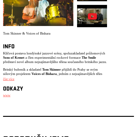
Tom Skinner & Voices of Bishara
INFO
Klíčová postava londýnské jazzové scény, spoluzakladatel průlomových
Sons of Kemet
a člen experimentální rockové formace
The Smile
představí nové album nejzajímavějšího tělesa současného britského jazzu.
Britský bubeník a skladatel
Tom Skinner
přijíždí do Prahy se svým
sólovým projektem
Voices of Bishara
, jedním z nejzajímavějších těles
současného londýnského jazzu, ve kterém se pojí jazz, elektronika a
číst více
africké vlivy – alias kam až se může vydat jazz, který se nebojí
budoucnosti.
ODKAZY
Tom Skinner
je už po dvě desetiletí klíčovou postavou londýnské
www
jazzové scény. Spoluzakladatel průlomových
Sons of Kemet
,
vyhledávaný spolupracovník špičkových elektronických producentů,
autor vlastních nekonvenčních projektů (
Hello Skinny
) a v neposlední
řadě také člen experimentální rockové formace
The Smile
. Jeho první
sólové album vydané pod svým jménem,
Voices of Bishara
(2022), bylo
kritikou považováno za jedno z nejlepších jazzových alb roku. Do Prahy
přijíždí s novým albem
Kaleidoscopic Visions
(2025) a vystoupí
v neobvyklé sestavě:
Tom Skinner
– bicí, perkuse;