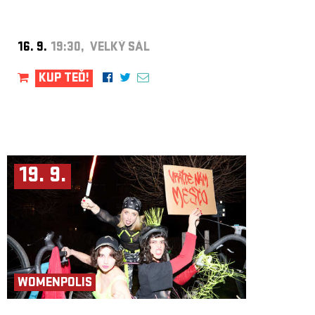
16. 9.
19:30, VELKÝ SÁL
KUP TEĎ!
19. 9.
WOMENPOLIS