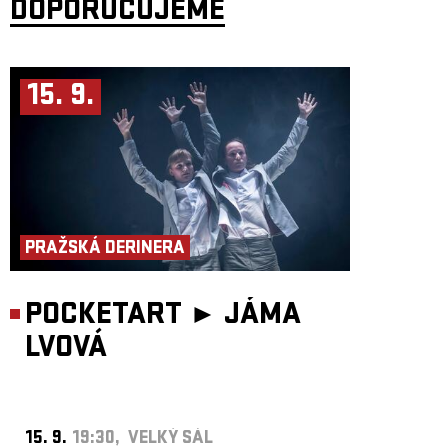
DOPORUČUJEME
Tom Herbert
– kontrabas;
Francesca Ter Berg
/
Kareem Dayes
– violoncello;
Chelsea Carmichael
– tenor saxofon, flétna;
Robert Stillman
– tenor saxofon, basklarinet.
Akci pořádá
Rachot Production
.
15. 9.
PRAŽSKÁ DERINERA
POCKETART ►
JÁMA
LVOVÁ
15. 9.
19:30, VELKÝ SÁL