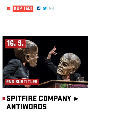
KUP TEĎ!
16. 9.
ENG SUBTITLES
SPITFIRE COMPANY ►
ANTIWORDS