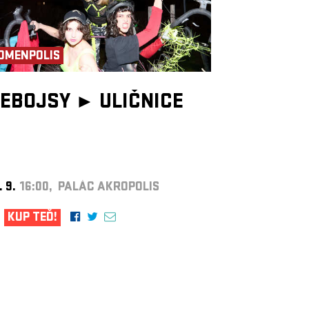
OMENPOLIS
EBOJSY ►
ULIČNICE
. 9.
16:00, PALÁC AKROPOLIS
KUP TEĎ!