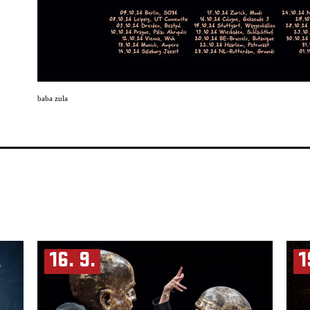
baba zula
16. 9.
1