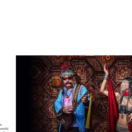
lu
urecké