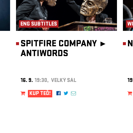
ENG SUBTITLES
W
SPITFIRE COMPANY ►
N
ANTIWORDS
16. 9.
19:30, VELKÝ SÁL
19
KUP TEĎ!