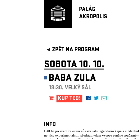
PALÁC
AKROPOLIS
ZPĚT NA PROGRAM
SOBOTA 10. 10.
BABA ZULA
19:30, VELKÝ SÁL
KUP TEĎ!
INFO
I 30 let po svém založení zůstává tato legendární kapela z Istanbu
nejvíce experimentálním představitelem vysoce ceněné současné t