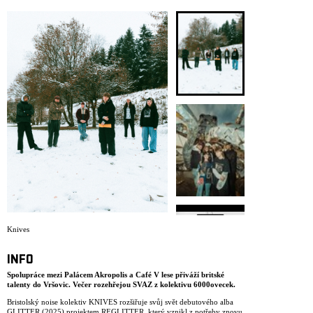
ARCHIV
NEWSLETT
Knives
INFO
Spolupráce mezi Palácem Akropolis a Café V lese přiváží britské
talenty do Vršovic. Večer rozehřejou SVAZ z kolektivu 6000ovecek.
Bristolský noise kolektiv KNIVES rozšiřuje svůj svět debutového alba
GLITTER (2025) projektem REGLITTER, který vznikl z potřeby znovu