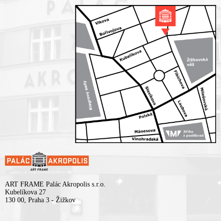
ART FRAME Palác Akropolis s.r.o.
Kubelíkova 27
130 00, Praha 3 - Žižkov