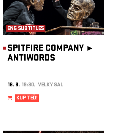
ENG SUBTITLES
SPITFIRE COMPANY ►
ANTIWORDS
16. 9.
19:30, VELKÝ SÁL
KUP TEĎ!