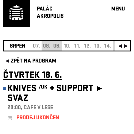
PALÁC
MENU
AKROPOLIS
PROGRA
VELKÝ S
MALÁ S
JAZZ BA
SRPEN
07.
08.
09.
10.
11.
12.
13.
14.
15.
16.
DOPORU
ZPĚT NA PROGRAM
HUDBA
DIVADLO
ČTVRTEK 18. 6.
OFF PR
KNIVES
+
SUPPORT ►
/UK
DÁRKOVÉ 
SVAZ
O AKROPOL
PROJEKTY
20:00, CAFE V LESE
UNDERGRO
PRODEJ UKONČEN
KONTAKTY