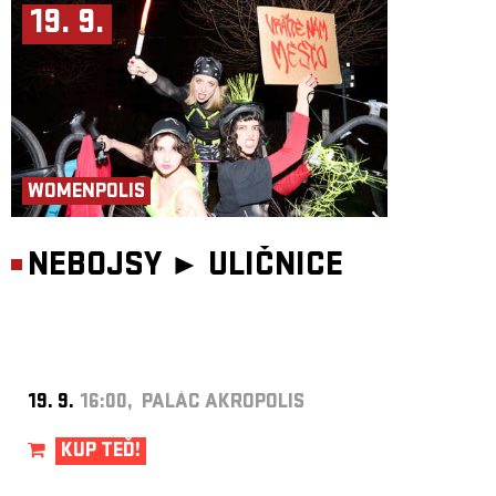
19. 9.
WOMENPOLIS
NEBOJSY ►
ULIČNICE
19. 9.
16:00, PALÁC AKROPOLIS
KUP TEĎ!