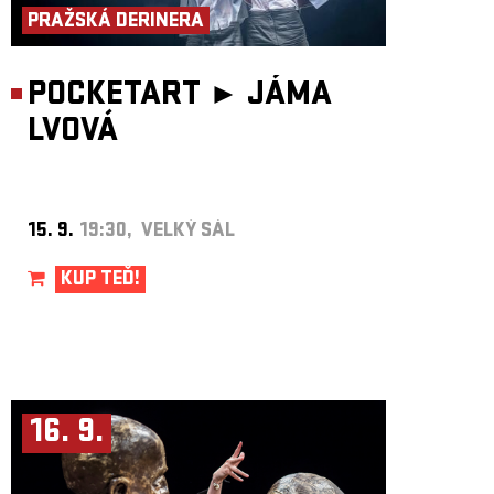
PRAŽSKÁ DERINERA
POCKETART ►
JÁMA
LVOVÁ
15. 9.
19:30, VELKÝ SÁL
KUP TEĎ!
16. 9.