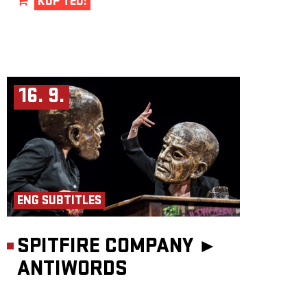
KUP TEĎ!
16. 9.
ENG SUBTITLES
SPITFIRE COMPANY ►
ANTIWORDS