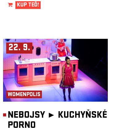
KUP TEĎ!
22. 9.
WOMENPOLIS
NEBOJSY ►
KUCHYŇSKÉ
PORNO