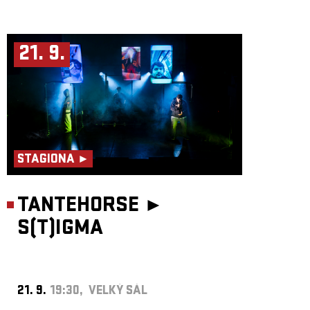
21. 9.
STAGIONA ►
TANTEHORSE ►
S(T)IGMA
21. 9.
19:30, VELKÝ SÁL