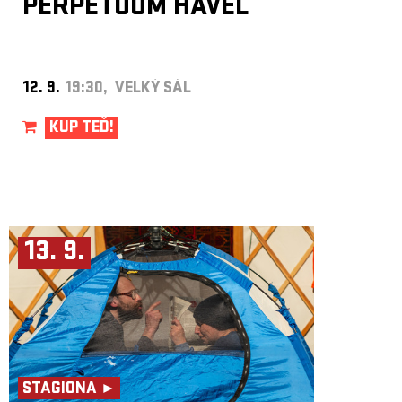
PERPETUUM HAVEL
12. 9.
19:30, VELKÝ SÁL
KUP TEĎ!
13. 9.
STAGIONA ►