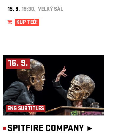
15. 9.
19:30, VELKÝ SÁL
KUP TEĎ!
16. 9.
ENG SUBTITLES
SPITFIRE COMPANY ►