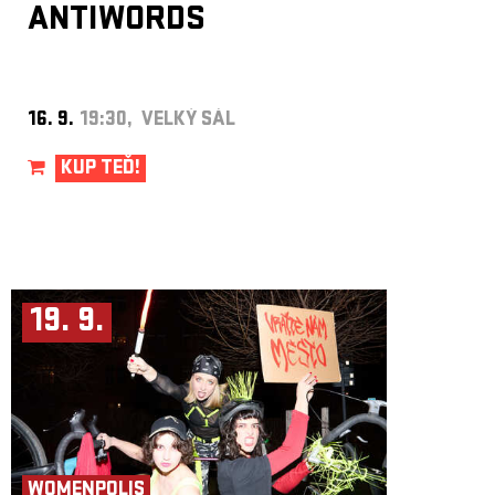
ANTIWORDS
16. 9.
19:30, VELKÝ SÁL
KUP TEĎ!
19. 9.
WOMENPOLIS