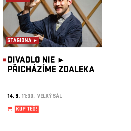
STAGIONA ►
DIVADLO NIE ►
PŘICHÁZÍME ZDALEKA
14. 9.
11:30, VELKÝ SÁL
KUP TEĎ!