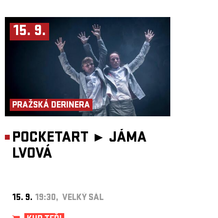
15. 9.
PRAŽSKÁ DERINERA
POCKETART ►
JÁMA
LVOVÁ
15. 9.
19:30, VELKÝ SÁL