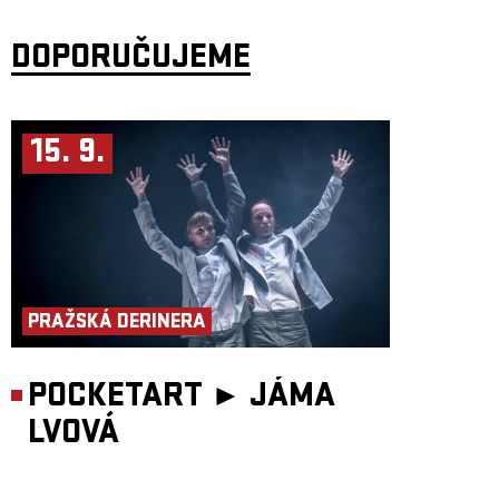
DOPORUČUJEME
15. 9.
PRAŽSKÁ DERINERA
POCKETART ►
JÁMA
LVOVÁ