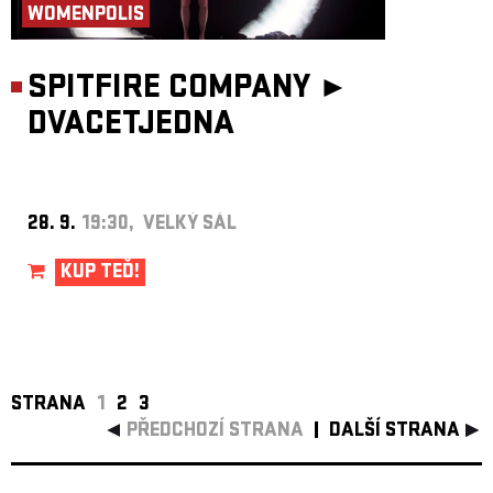
WOMENPOLIS
SPITFIRE COMPANY ►
DVACETJEDNA
28. 9.
19:30, VELKÝ SÁL
KUP TEĎ!
STRANA
1
2
3
PŘEDCHOZÍ STRANA
DALŠÍ STRANA