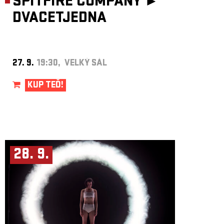
SPITFIRE COMPANY ►
DVACETJEDNA
27. 9.
19:30, VELKÝ SÁL
KUP TEĎ!
28. 9.