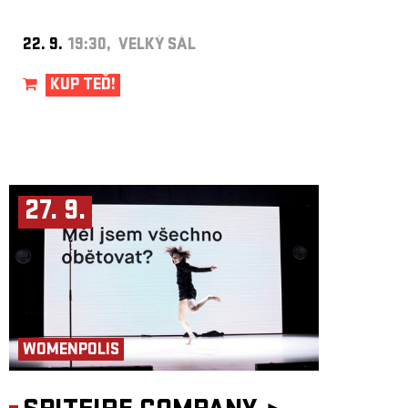
22. 9.
19:30, VELKÝ SÁL
KUP TEĎ!
27. 9.
WOMENPOLIS