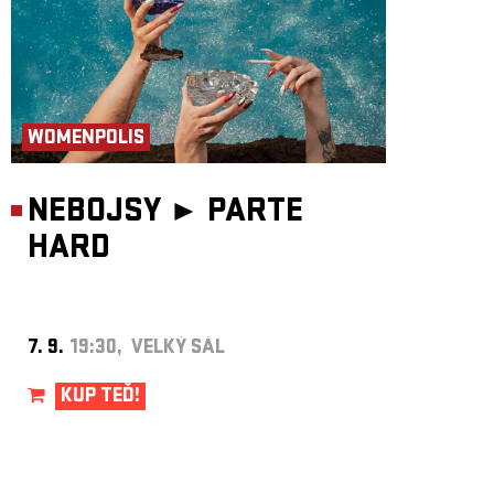
WOMENPOLIS
NEBOJSY ►
PARTE
HARD
7. 9.
19:30, VELKÝ SÁL
KUP TEĎ!