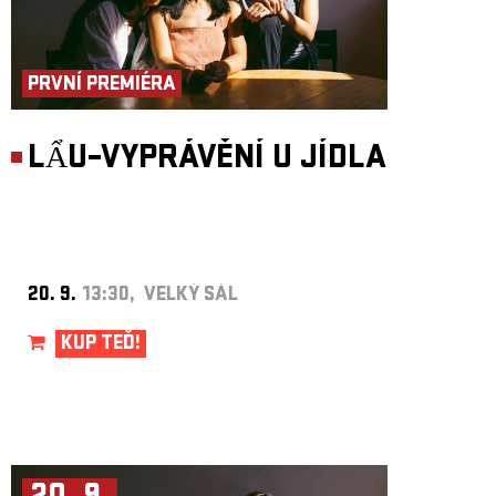
PRVNÍ PREMIÉRA
LẨU–VYPRÁVĚNÍ U JÍDLA
20. 9.
13:30, VELKÝ SÁL
KUP TEĎ!