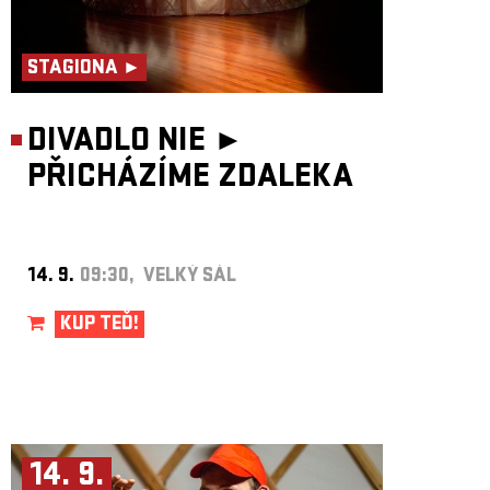
STAGIONA ►
DIVADLO NIE ►
PŘICHÁZÍME ZDALEKA
14. 9.
09:30, VELKÝ SÁL
KUP TEĎ!
14. 9.