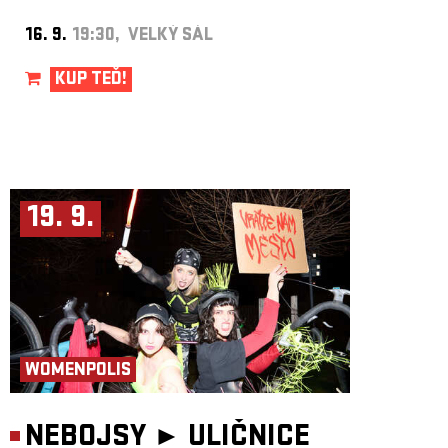
16. 9.
19:30, VELKÝ SÁL
KUP TEĎ!
19. 9.
WOMENPOLIS
NEBOJSY ►
ULIČNICE