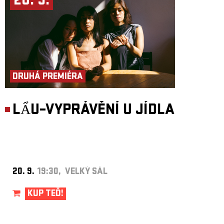
20. 9.
DRUHÁ PREMIÉRA
LẨU–VYPRÁVĚNÍ U JÍDLA
20. 9.
19:30, VELKÝ SÁL
KUP TEĎ!