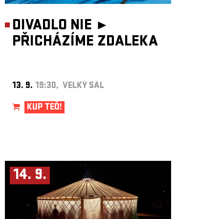
DIVADLO NIE ►
PŘICHÁZÍME ZDALEKA
13. 9.
19:30, VELKÝ SÁL
KUP TEĎ!
14. 9.