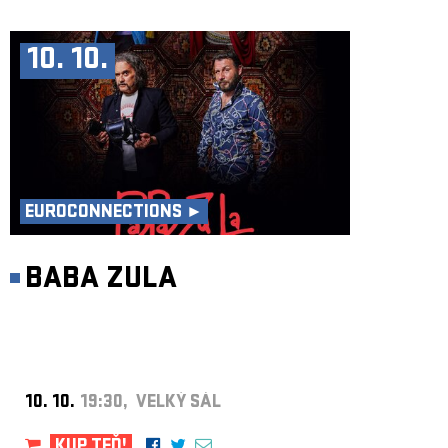
10. 10.
EUROCONNECTIONS ►
BABA ZULA
10. 10.
19:30, VELKÝ SÁL
KUP TEĎ!