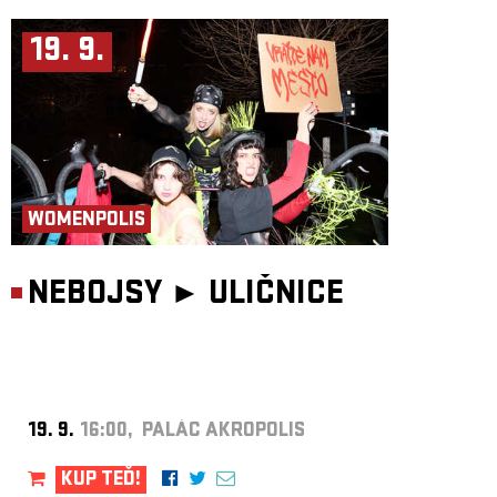
19. 9.
WOMENPOLIS
NEBOJSY ►
ULIČNICE
19. 9.
16:00, PALÁC AKROPOLIS
KUP TEĎ!