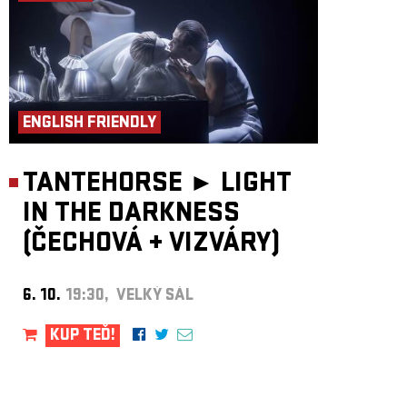
ENGLISH FRIENDLY
TANTEHORSE ►
LIGHT
IN THE DARKNESS
(ČECHOVÁ
+
VIZVÁRY)
6. 10.
19:30, VELKÝ SÁL
KUP TEĎ!