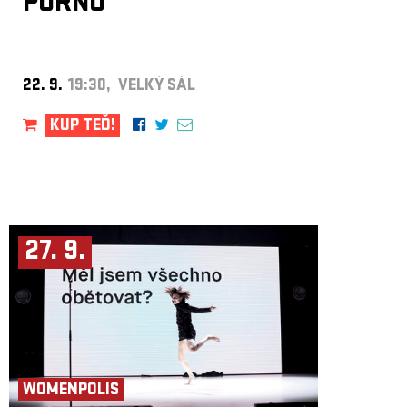
PORNO
22. 9.
19:30, VELKÝ SÁL
KUP TEĎ!
27. 9.
WOMENPOLIS