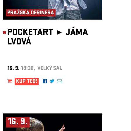
ARCHIV
PRAŽSKÁ DERINERA
NEWSLETT
POCKETART ►
JÁMA
LVOVÁ
15. 9.
19:30, VELKÝ SÁL
KUP TEĎ!
16. 9.