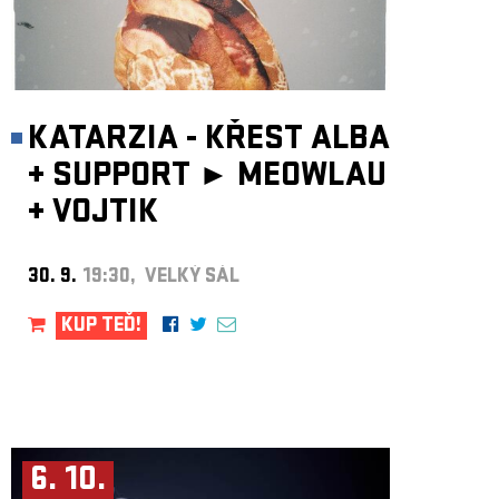
KATARZIA - KŘEST ALBA
+
SUPPORT ►
MEOWLAU
+
VOJTIK
30. 9.
19:30, VELKÝ SÁL
KUP TEĎ!
6. 10.