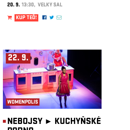
20. 9.
13:30, VELKÝ SÁL
KUP TEĎ!
22. 9.
WOMENPOLIS
NEBOJSY ►
KUCHYŇSKÉ