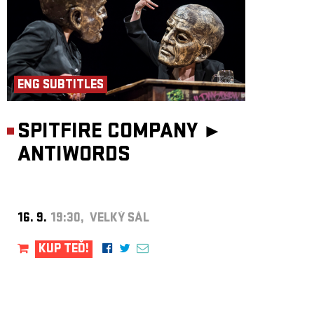
ENG SUBTITLES
SPITFIRE COMPANY ►
ANTIWORDS
16. 9.
19:30, VELKÝ SÁL
KUP TEĎ!