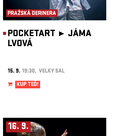
ARCHIV
PRAŽSKÁ DERINERA
NEWSLETT
POCKETART ►
JÁMA
LVOVÁ
15. 9.
19:30, VELKÝ SÁL
KUP TEĎ!
16. 9.