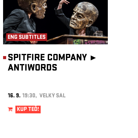
ENG SUBTITLES
SPITFIRE COMPANY ►
ANTIWORDS
16. 9.
19:30, VELKÝ SÁL
KUP TEĎ!