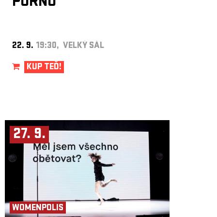
PORNO
22. 9.
19:30, VELKÝ SÁL
KUP TEĎ!
27. 9.
WOMENPOLIS