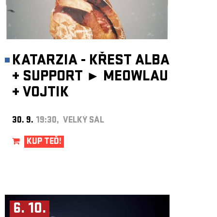
KATARZIA - KŘEST ALBA
+
SUPPORT ►
MEOWLAU
+
VOJTIK
30. 9.
19:30, VELKÝ SÁL
KUP TEĎ!
6. 10.