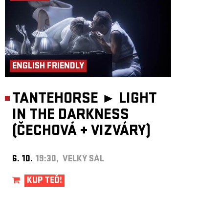
ENGLISH FRIENDLY
TANTEHORSE ►
LIGHT
IN THE DARKNESS
(ČECHOVÁ
+
VIZVÁRY)
6. 10.
19:30, VELKÝ SÁL
KUP TEĎ!