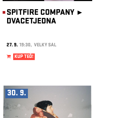
SPITFIRE COMPANY ►
DVACETJEDNA
27. 9.
19:30, VELKÝ SÁL
KUP TEĎ!
30. 9.