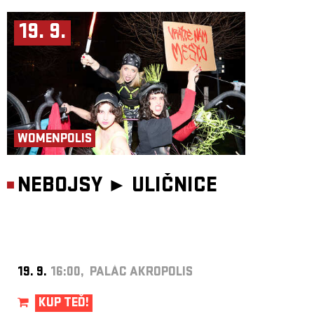
19. 9.
WOMENPOLIS
NEBOJSY ►
ULIČNICE
19. 9.
16:00, PALÁC AKROPOLIS
KUP TEĎ!