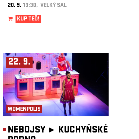
20. 9.
13:30, VELKÝ SÁL
KUP TEĎ!
22. 9.
WOMENPOLIS
NEBOJSY ►
KUCHYŇSKÉ