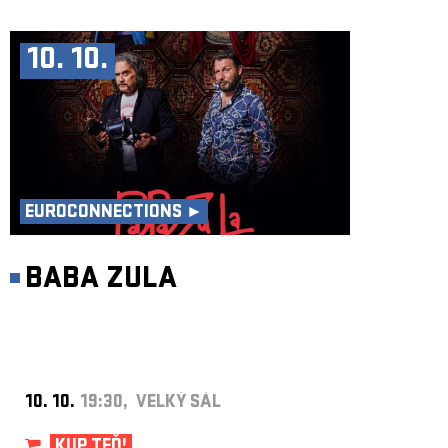
10. 10.
EUROCONNECTIONS ►
BABA ZULA
10. 10.
19:30, VELKÝ SÁL
KUP TEĎ!