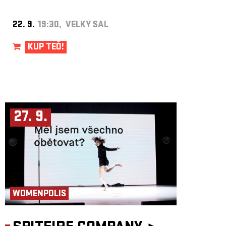
22. 9.
19:30, VELKÝ SÁL
KUP TEĎ!
27. 9.
WOMENPOLIS