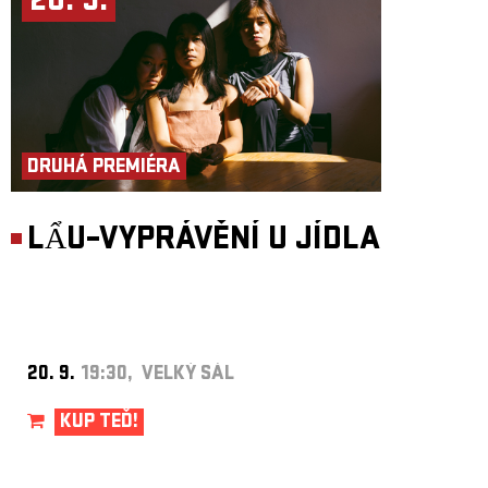
20. 9.
DRUHÁ PREMIÉRA
LẨU–VYPRÁVĚNÍ U JÍDLA
20. 9.
19:30, VELKÝ SÁL
KUP TEĎ!