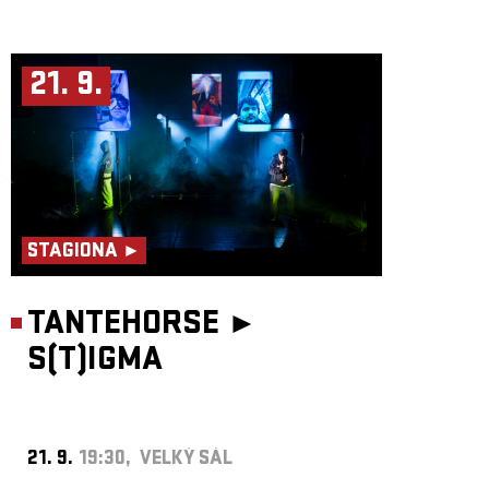
21. 9.
STAGIONA ►
TANTEHORSE ►
S(T)IGMA
21. 9.
19:30, VELKÝ SÁL