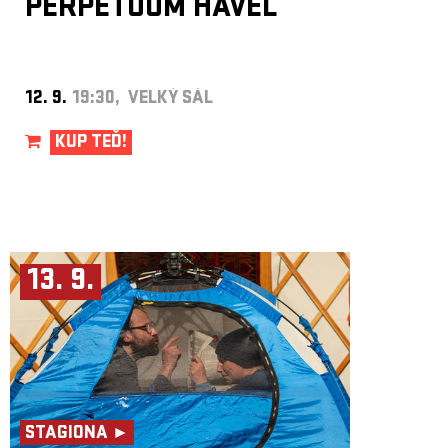
PERPETUUM HAVEL
12. 9.
19:30, VELKÝ SÁL
KUP TEĎ!
13. 9.
STAGIONA ►