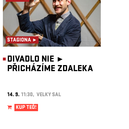
STAGIONA ►
DIVADLO NIE ►
PŘICHÁZÍME ZDALEKA
14. 9.
11:30, VELKÝ SÁL
KUP TEĎ!