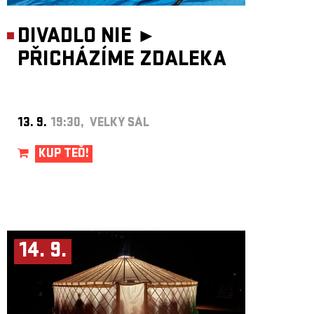
DIVADLO NIE ►
PŘICHÁZÍME ZDALEKA
13. 9.
19:30, VELKÝ SÁL
KUP TEĎ!
14. 9.