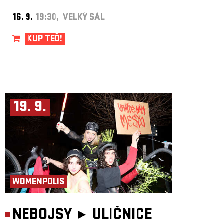
16. 9.
19:30, VELKÝ SÁL
KUP TEĎ!
19. 9.
WOMENPOLIS
NEBOJSY ►
ULIČNICE