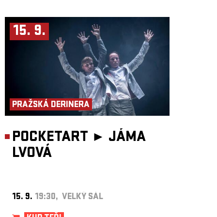
15. 9.
PRAŽSKÁ DERINERA
POCKETART ►
JÁMA
LVOVÁ
15. 9.
19:30, VELKÝ SÁL