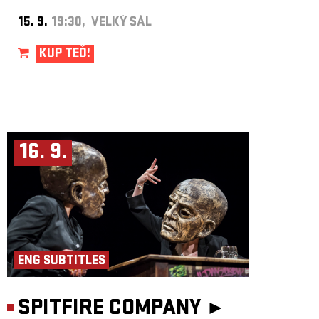
15. 9.
19:30, VELKÝ SÁL
KUP TEĎ!
16. 9.
ENG SUBTITLES
SPITFIRE COMPANY ►