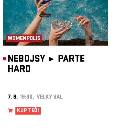
WOMENPOLIS
NEBOJSY ►
PARTE
HARD
7. 9.
19:30, VELKÝ SÁL
KUP TEĎ!