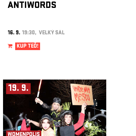
ANTIWORDS
16. 9.
19:30, VELKÝ SÁL
KUP TEĎ!
19. 9.
WOMENPOLIS