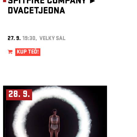
SPITFIRE COMPANY ►
DVACETJEDNA
27. 9.
19:30, VELKÝ SÁL
KUP TEĎ!
28. 9.