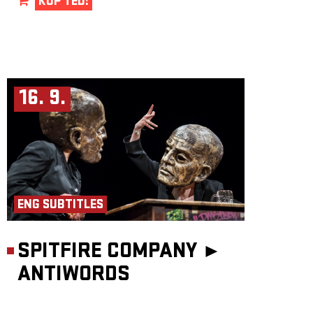
KUP TEĎ!
16. 9.
ENG SUBTITLES
SPITFIRE COMPANY ►
ANTIWORDS