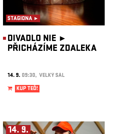
STAGIONA ►
DIVADLO NIE ►
PŘICHÁZÍME ZDALEKA
14. 9.
09:30, VELKÝ SÁL
KUP TEĎ!
14. 9.