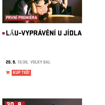
PRVNÍ PREMIÉRA
LẨU–VYPRÁVĚNÍ U JÍDLA
20. 9.
13:30, VELKÝ SÁL
KUP TEĎ!