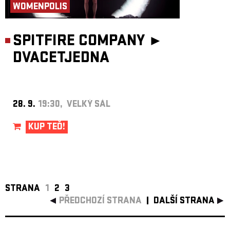
WOMENPOLIS
SPITFIRE COMPANY ►
DVACETJEDNA
28. 9.
19:30, VELKÝ SÁL
KUP TEĎ!
STRANA
1
2
3
PŘEDCHOZÍ STRANA
DALŠÍ STRANA