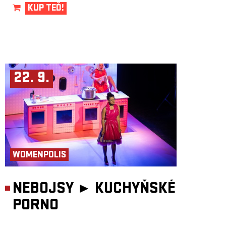
KUP TEĎ!
22. 9.
WOMENPOLIS
NEBOJSY ►
KUCHYŇSKÉ
PORNO