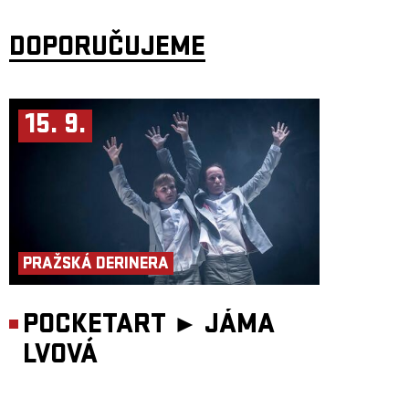
DOPORUČUJEME
15. 9.
PRAŽSKÁ DERINERA
POCKETART ►
JÁMA
LVOVÁ