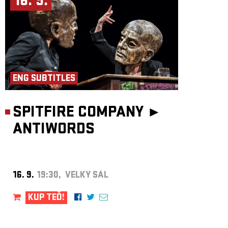
16. 9.
ENG SUBTITLES
SPITFIRE COMPANY ►
ANTIWORDS
16. 9.
19:30, VELKÝ SÁL
KUP TEĎ!