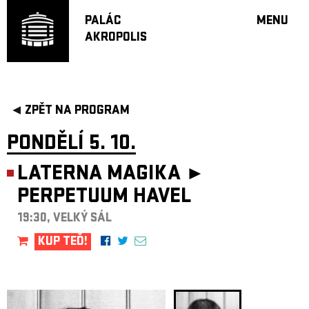
PALÁC
MENU
AKROPOLIS
PROGRA
VELKÝ S
MALÁ S
JAZZ BA
ZPĚT NA PROGRAM
DOPORU
PONDĚLÍ 5. 10.
HUDBA
DIVADLO
LATERNA MAGIKA ►
OFF PR
PERPETUUM HAVEL
DÁRKOVÉ 
19:30, VELKÝ SÁL
PROJEKTY
KUP TEĎ!
UNDERGRO
KONTAKTY
NEWSLETT