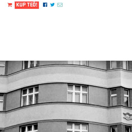
KUP TEĎ!