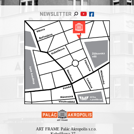
NEWSLETTER
ART FRAME Palác Akropolis s.r.o.
Kubelíkova 27