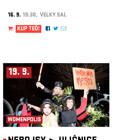
16. 9.
19:30, VELKÝ SÁL
KUP TEĎ!
19. 9.
WOMENPOLIS