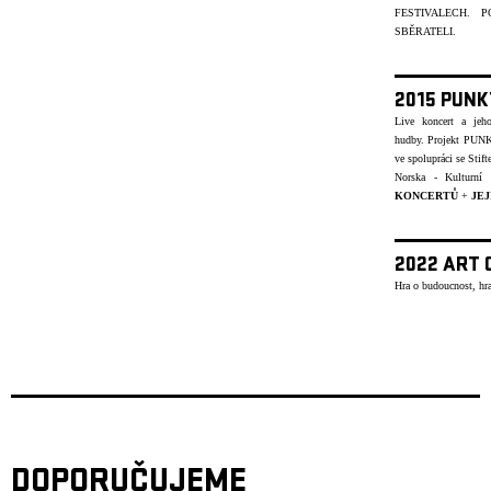
FESTIVALECH.
SBĚRATELI.
2015 PUNK
Live koncert a jeh
hudby.
Projekt PUNK
ve spolupráci se Stif
Norska - Kulturn
KONCERTŮ
+
JEJ
2022 ART 
Hra o budoucnost, hra
DOPORUČUJEME