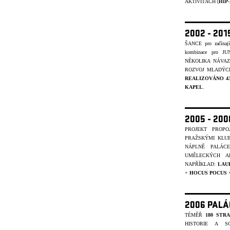
AKTIVITÁCH (
HIP
2002 - 201
ŠANCE pro začínajíc
kombinace pro J
NĚKOLIKA NÁVA
ROZVOJ MLADÝCH
REALIZOVÁNO 4
KAPEL
.
2005 - 20
PROJEKT PROP
PRAŽSKÝMI KLU
NÁPLNĚ PALÁC
UMĚLECKÝCH A
NAPŘÍKLAD:
LAU
+
HOCUS POCUS
2006 PALÁ
TÉMĚŘ
180 STR
HISTORIE A S