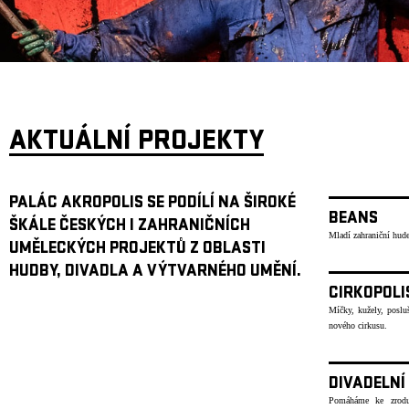
ARCHIV
NEWSLETT
AKTUÁLNÍ PROJEKTY
PALÁC AKROPOLIS SE PODÍLÍ NA ŠIROKÉ
BEANS
ŠKÁLE ČESKÝCH I ZAHRANIČNÍCH
Mladí zahraniční hude
UMĚLECKÝCH PROJEKTŮ Z OBLASTI
HUDBY, DIVADLA A VÝTVARNÉHO UMĚNÍ.
CIRKOPOLI
Míčky, kužely, poslu
nového cirkusu.
DIVADELNÍ
Pomáháme ke zrodu