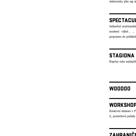
elektroniky přes rap
SPECTACU
Jedinečný multimediáln
moderní vážné... , 
propojeno do pořád
STAGIONA
Reprízy toho nejlepší
WOODOO
WORKSHO
Kreativní edukace v 
Z, poslechové pořady
ZAHRANIČ