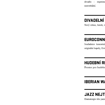
divadlo - experime
nonverbální.
DIVADELNÍ
Nový cirkus, butoh, 
EUROCONN
Souřadnice koncertn
originální kapely, Ev
HUDEBNÍ R
Prostor pro hudebn
IBERIAN W
JAZZ NEJT
Dramaturgie této jazzo