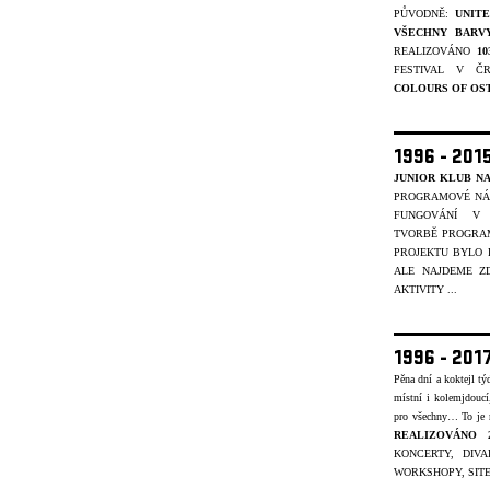
PŮVODNĚ:
UNIT
VŠECHNY BARV
REALIZOVÁNO
1
FESTIVAL V Č
COLOURS OF OS
1996 - 201
JUNIOR KLUB NA
PROGRAMOVÉ NÁP
FUNGOVÁNÍ V 
TVORBĚ
PROGRAM
PROJEKTU BYLO
ALE NAJDEME ZD
AKTIVITY ...
1996 - 201
Pěna dní a koktejl t
místní i kolemjdouc
pro všechny… To je
REALIZOVÁNO 
KONCERTY, DIVA
WORKSHOPY, SITE-