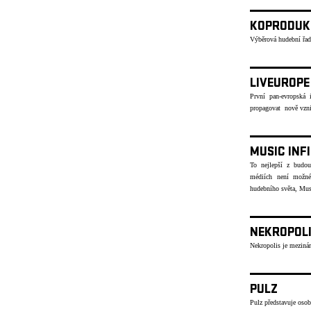
KOPRODUK
Výběrová hudební řad
LIVEUROPE
První pan-evropská i
propagovat nově vzni
MUSIC INF
To nejlepší z budou
médiích není možné
hudebního světa, Musi
NEKROPOL
Nekropolis je mezinár
PULZ
Pulz představuje osob