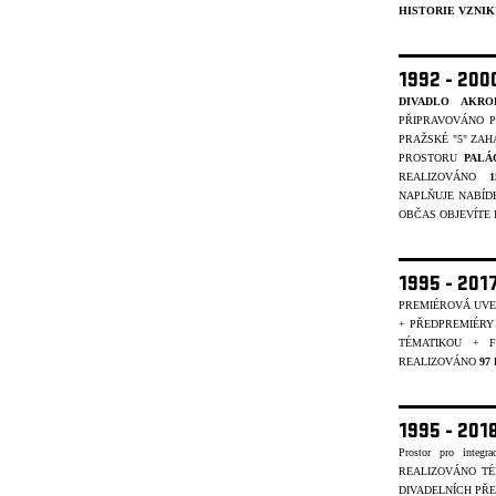
HISTORIE VZNIK
1992 - 20
DIVADLO AKRO
PŘIPRAVOVÁNO P
PRAŽSKÉ "5" ZAH
PROSTORU
PALÁ
REALIZOVÁNO
NAPLŇUJE NABÍD
OBČAS OBJEVÍTE I 
1995 - 201
PREMIÉROVÁ UVE
+ PŘEDPREMIÉRY
TÉMATIKOU + 
REALIZOVÁNO
97
1995 - 20
Prostor pro integr
REALIZOVÁNO T
DIVADELNÍCH PŘE