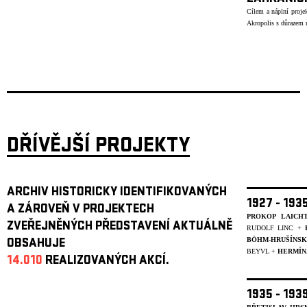
Cílem a náplní projek
Akropolis s důrazem n
DŘÍVĚJŠÍ PROJEKTY
ARCHIV HISTORICKY IDENTIFIKOVANÝCH
1927 - 19
A ZÁROVEŇ V PROJEKTECH
PROKOP LAICH
ZVEŘEJNĚNÝCH PŘEDSTAVENÍ AKTUÁLNĚ
RUDOLF LINC +
BÖHM-HRUŠÍNS
OBSAHUJE
BEYVL
+
HERMÍN
14.010
REALIZOVANÝCH AKCÍ.
1935 - 19