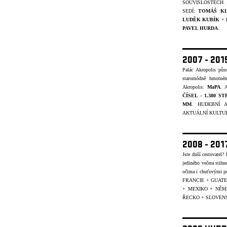
SOUVISLOSTECH.
SEDÍ:
TOMÁŠ K
LUDĚK KUBÍK
+
PAVEL HURDA
.
2007 - 20
Palác Akropolis pů
staromódně hmotném
Akropolis:
MaPA
. A
ČÍSEL - 1.380 S
MM
. HUDEBNÍ A
AKTUÁLNÍ KULTUR
2008 - 20
Jste duší cestovatel
jediného večera stihn
očima i chuťovými p
FRANCIE + GUATE
+ MEXIKO + NĚ
ŘECKO + SLOVENS