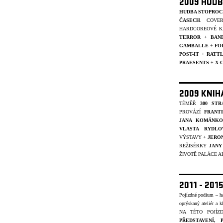
2009 HUDB
HUDBA STOPROC
ČASECH
. COVE
HARDCOREOVÉ K
TERROR
+
BAN
GAMBALLE
+
FO
POST-IT
+
RATT
PRAESENTS
+
X-
2009 KNIH
TÉMĚŘ
300 STR
PROVÁZÍ
FRANT
JANA KOMÁNKO
VLASTA RYDLO
VÝSTAVY +
JERO
REŽISÉRKY
JANY
ŽIVOTĚ PALÁCE A
2011 - 20
Pojízdné podium – ha
oprýskaný ateliér a k
NA TÉTO POJÍ
PŘEDSTAVENÍ,