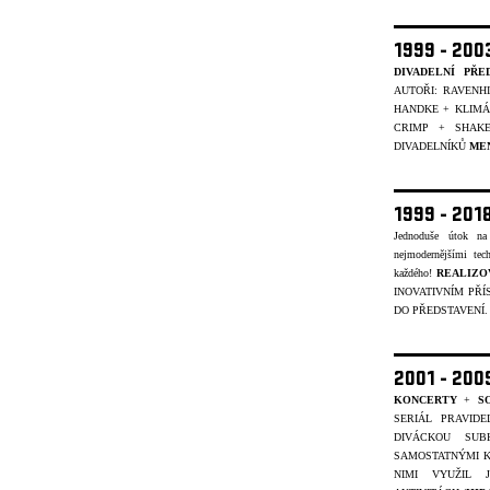
1999 - 20
DIVADELNÍ PŘE
AUTOŘI: RAVENH
HANDKE + KLIMÁČ
CRIMP + SHAK
DIVADELNÍKŮ
ME
1999 - 201
Jednoduše útok na
nejmodernějšími tec
každého!
REALIZO
INOVATIVNÍM PŘÍ
DO PŘEDSTAVENÍ
2001 - 20
KONCERTY
+
S
SERIÁL PRAVID
DIVÁCKOU SUB
SAMOSTATNÝMI K
NIMI VYUŽIL 