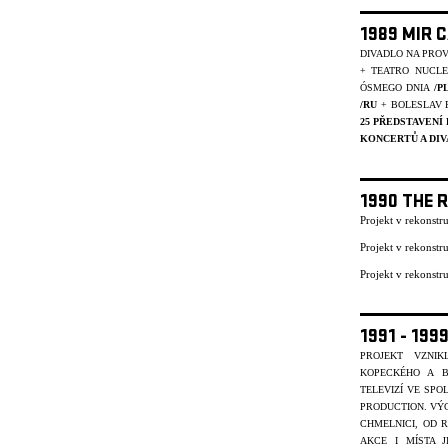
1989 MIR 
DIVADLO NA PRO
+ TEATRO NUCL
ÓSMEGO DNIA
/P
/RU
+ BOLESLAV 
25 PŘEDSTAVENÍ
KONCERTŮ A DIV
1990 THE 
Projekt v rekonst
Projekt v rekonst
Projekt v rekonst
1991 - 19
PROJEKT VZNI
KOPECKÉHO A B
TELEVIZÍ VE SP
PRODUCTION. VÝC
CHMELNICI, OD R
AKCE I MÍSTA J