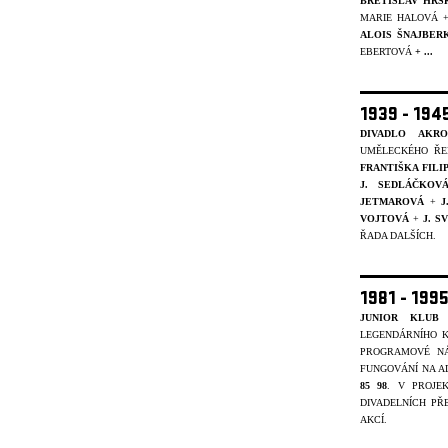
BŘETISLAV HRS
MARIE HALOVÁ 
ALOIS ŠNAJBER
EBERTOVÁ
+ ...
1939 - 19
DIVADLO AKRO
UMĚLECKÉHO ŘE
FRANTIŠKA FIL
J. SEDLÁČKOV
JETMAROVÁ
+
J
VOJTOVÁ
+
J. 
ŘADA DALŠÍCH.
1981 - 199
JUNIOR KLUB 
LEGENDÁRNÍHO K
PROGRAMOVÉ NÁ
FUNGOVÁNÍ NA A
85 98
. V PROJ
DIVADELNÍCH PŘ
AKCÍ.