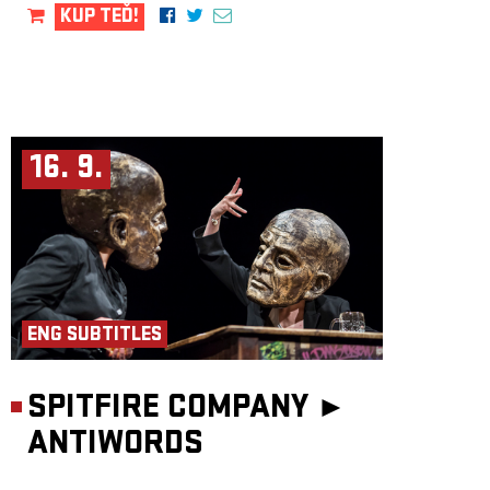
KUP TEĎ!
16. 9.
ENG SUBTITLES
SPITFIRE COMPANY ►
ANTIWORDS