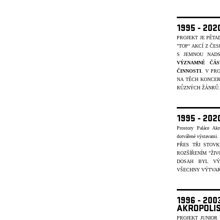
1995 - 20
PROJEKT JE PĚT
"TOP" AKCÍ Z ČE
S JEMNOU NADS
VÝZNAMNÉ ČÁS
ČINNOSTI
. V PR
NA TĚCH KONCER
R
ŮZNÝCH ŽÁNR
Ů.
1995 - 202
Prostory Paláce Akr
dotvářené výstavami
PŘES TŘI STOV
ROZŠÍŘENÍM "ŽIV
DOSAH BYL VÝ
VŠECHNY VÝTVARN
1996 - 20
AKROPOLI
PROJEKT JUNIOR