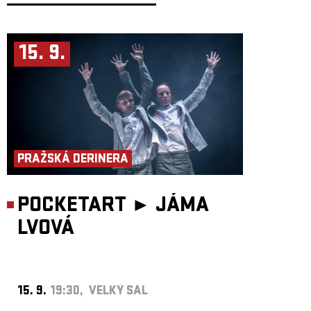
15. 9.
PRAŽSKÁ DERINERA
POCKETART ►
JÁMA
LVOVÁ
15. 9.
19:30, VELKÝ SÁL