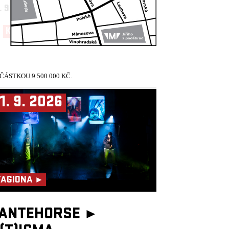
. 9. 2026
19:30, VELKÝ SÁL
KUP TEĎ!
ÁSTKOU 9 500 000 KČ.
1. 9. 2026
TAGIONA ►
ANTEHORSE ►