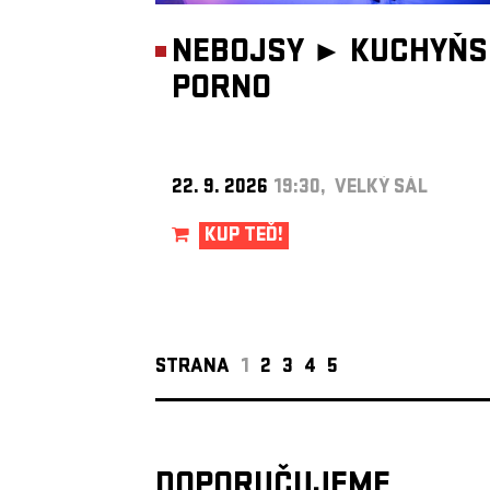
NEBOJSY ►
KUCHYŇS
PORNO
22. 9. 2026
19:30, VELKÝ SÁL
KUP TEĎ!
STRANA
1
2
3
4
5
DOPORUČUJEME