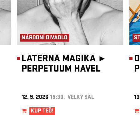
NÁRODNÍ DIVADLO
S
LATERNA MAGIKA ►
D
PERPETUUM HAVEL
P
12. 9. 2026
19:30, VELKÝ SÁL
13
KUP TEĎ!