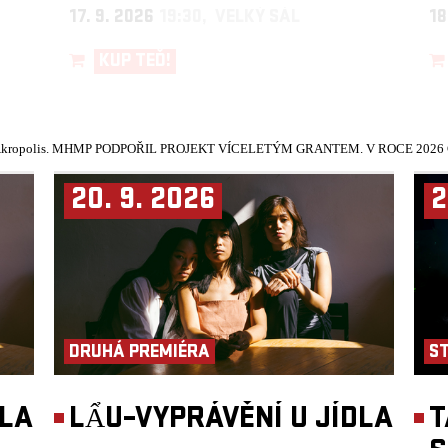
17. 9. 2026
19:30, VELKÝ SÁL
18
KUP TEĎ!
kropolis.
MHMP PODPOŘIL PROJEKT VÍCELETÝM GRANTEM. V ROCE 2026 Č
20. 9. 2026
2
DRUHÁ PREMIÉRA
S
DLA
LẨU–VYPRÁVĚNÍ U JÍDLA
T