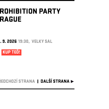
ROHIBITION PARTY
RAGUE
. 9. 2026
19:30, VELKÝ SÁL
KUP TEĎ!
ŘEDCHOZÍ STRANA
DALŠÍ STRANA