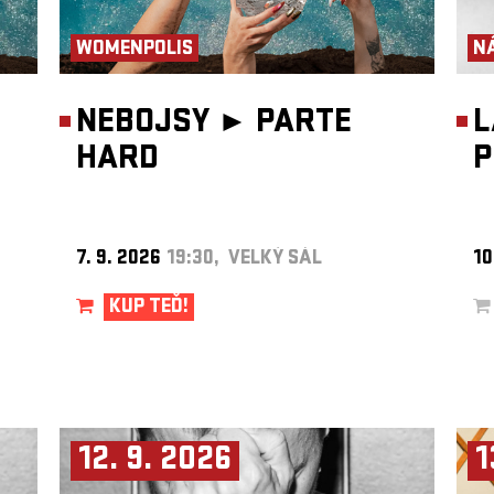
WOMENPOLIS
N
NEBOJSY ►
PARTE
L
HARD
P
7. 9. 2026
19:30, VELKÝ SÁL
10
KUP TEĎ!
12. 9. 2026
1