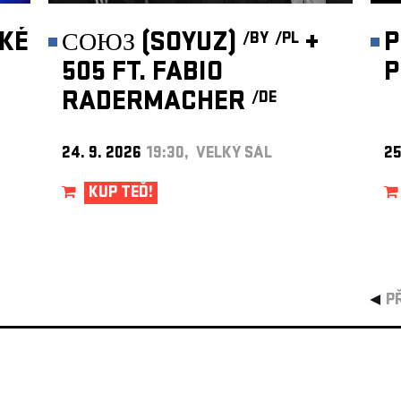
KÉ
СОЮЗ (SOYUZ)
+
P
/BY
/PL
505 FT. FABIO
P
RADERMACHER
/DE
24. 9. 2026
19:30, VELKÝ SÁL
25
KUP TEĎ!
P