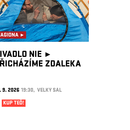
TAGIONA ►
IVADLO NIE ►
ŘICHÁZÍME ZDALEKA
. 9. 2026
19:30, VELKÝ SÁL
KUP TEĎ!