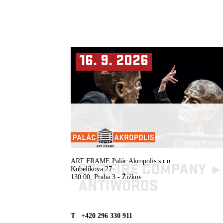
16. 9. 2026
ENG SUBTITLES
ART FRAME Palác Akropolis s.r.o.
SPITFIRE COMPANY 
Kubelíkova 27
130 00, Praha 3 - Žižkov
ANTIWORDS
T +420 296 330 911