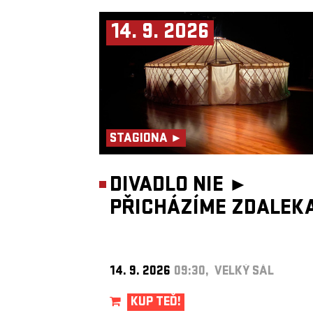
14. 9. 2026
STAGIONA ►
DIVADLO NIE ►
PŘICHÁZÍME ZDALEK
14. 9. 2026
09:30, VELKÝ SÁL
KUP TEĎ!