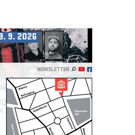
8. 9. 2026
NEWSLETTER
ACHOT & PALÁC AKROPOLIS
OPCUT & MC DÄLEK
/US
FR
/AT