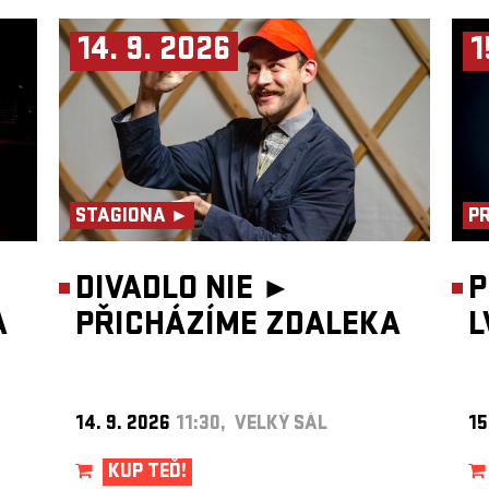
14. 9. 2026
1
STAGIONA ►
P
DIVADLO NIE ►
P
A
PŘICHÁZÍME ZDALEKA
L
14. 9. 2026
11:30, VELKÝ SÁL
15
KUP TEĎ!