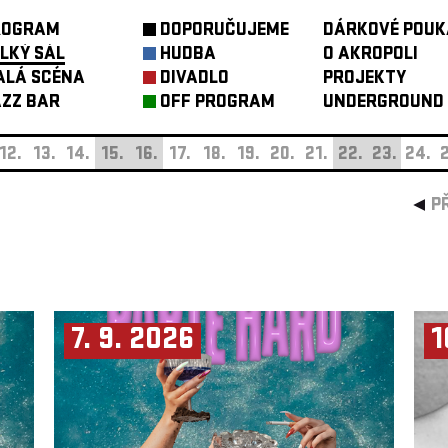
ROGRAM
DOPORUČUJEME
DÁRKOVÉ POUK
LKÝ SÁL
HUDBA
O AKROPOLI
ALÁ SCÉNA
DIVADLO
PROJEKTY
ZZ BAR
OFF PROGRAM
UNDERGROUND
12.
13.
14.
15.
16.
17.
18.
19.
20.
21.
22.
23.
24.
2
P
7. 9. 2026
1