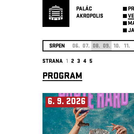
PALÁC
P
AKROPOLIS
VE
M
JA
SRPEN
06.
07.
08.
09.
10.
11.
STRANA
1
2
3
4
5
PROGRAM
6. 9. 2026