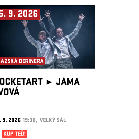
5. 9. 2026
RAŽSKÁ DERINERA
OCKETART ►
JÁMA
VOVÁ
. 9. 2026
19:30, VELKÝ SÁL
KUP TEĎ!