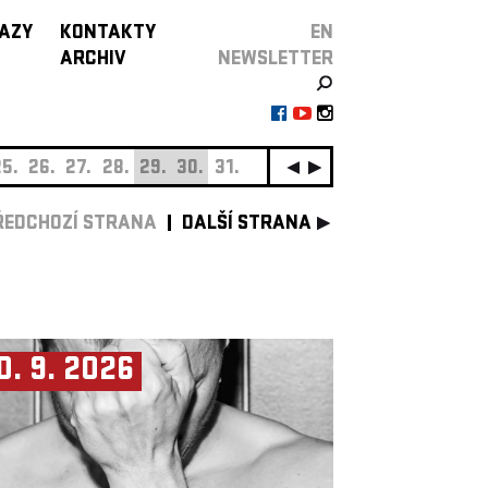
AZY
KONTAKTY
EN
ARCHIV
NEWSLETTER
5.
26.
27.
28.
29.
30.
31.
ZÁŘÍ
01.
02.
03.
0
ŘEDCHOZÍ STRANA
DALŠÍ STRANA
0. 9. 2026