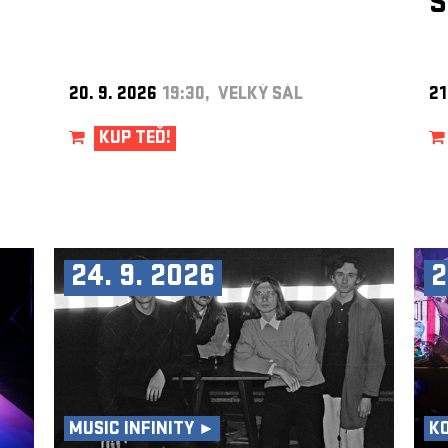
S
20. 9. 2026
19:30, VELKÝ SÁL
21
KUP TEĎ!
24. 9. 2026
2
MUSIC INFINITY ►
K