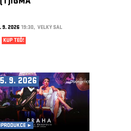
(T)IGMA
. 9. 2026
19:30, VELKÝ SÁL
KUP TEĎ!
5. 9. 2026
OPRODUKCE ►