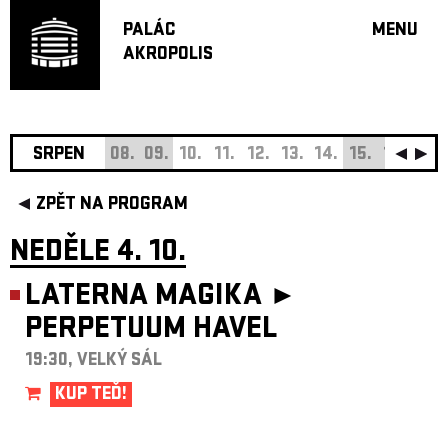
PALÁC
MENU
AKROPOLIS
PROGRA
VELKÝ S
MALÁ S
JAZZ BA
SRPEN
08.
09.
10.
11.
12.
13.
14.
15.
16.
17.
DOPORU
ZPĚT NA PROGRAM
HUDBA
DIVADLO
NEDĚLE 4. 10.
OFF PR
LATERNA MAGIKA ►
DÁRKOVÉ 
PERPETUUM HAVEL
O AKROPOL
PROJEKTY
19:30, VELKÝ SÁL
UNDERGRO
KUP TEĎ!
KONTAKTY