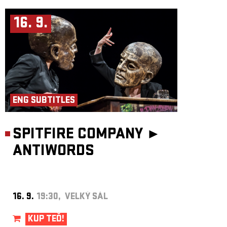
16. 9.
ENG SUBTITLES
SPITFIRE COMPANY ►
ANTIWORDS
16. 9.
19:30, VELKÝ SÁL
KUP TEĎ!